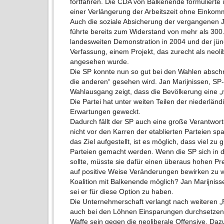
fortfahren. Die CDA von Balkenende formulierte
einer Verlängerung der Arbeitszeit ohne Eink
Auch die soziale Absicherung der vergangenen J
führte bereits zum Widerstand von mehr als 300
landesweiten Demonstration in 2004 und der jü
Verfassung, einem Projekt, das zurecht als neol
angesehen wurde.
Die SP konnte nun so gut bei den Wahlen abschne
die anderen“ gesehen wird. Jan Marijnissen, SP-V
Wahlausgang zeigt, dass die Bevölkerung eine „me
Die Partei hat unter weiten Teilen der niederlä
Erwartungen geweckt.
Dadurch fällt der SP auch eine große Verantwort
nicht vor den Karren der etablierten Parteien sp
das Ziel aufgestellt, ist es möglich, dass viel z
Parteien gemacht werden. Wenn die SP sich in da
sollte, müsste sie dafür einen überaus hohen Pre
auf positive Weise Veränderungen bewirken zu w
Koalition mit Balkenende möglich? Jan Marijnis
sei er für diese Option zu haben.
Die Unternehmerschaft verlangt nach weiteren „R
auch bei den Löhnen Einsparungen durchsetzen.
Waffe sein gegen die neoliberale Offensive. Dazu