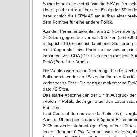
Sozialdemokratie eintritt (wie die SAV in Deutsc
Übers.) sehr erfreut über den Erfolg der SP in d
beteiligt sich die LSP/MAS am Aufbau einer brei
dem Komitee für eine andere Politik.
Aus den Parlamentswahlen am 22. November gin
26 Sitzen gegenüber vormals 9 Sitzen (seit 200
entspricht 16,6% und ist damit eine Steigerung
nicht länger als kleine Partei zu bezeichnen, sie i
konservativen CDA (Christlich demokratische All
PvdA (Partei der Arbeit).
Die Wahlen waren eine Niederlage für die Recht
Balkenende verlor drei Sitze, ihr liberaler Koal
verlor sechs Sitze. Die sozialdemokratische PvdA
dato 42 Sitze.
Das starke Abschneiden der SP ist Ausdruck der 
„Reform“-Politik, die Angriffe auf den Lebenssta
Familien.
Laut Centraal Bureau voor de Statistiek (= vergl
Anm. d. Übers.) sank das verfügbare Einkommen
2005 im vierten Jahr infolge. Gegenüber 2004 
letzten Jahr um 0,7%. Dennoch wollen die etabli