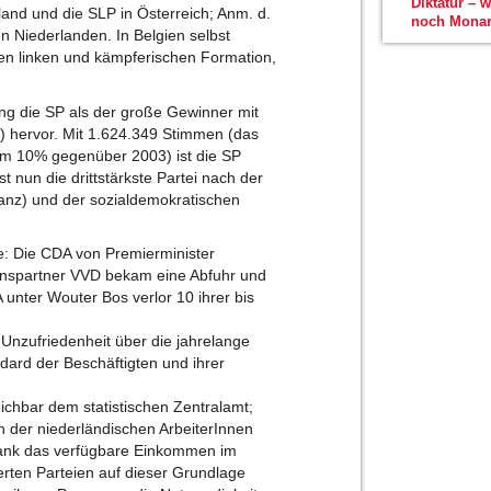
Diktatur – 
hland und die SLP in Österreich; Anm. d.
noch Monar
en Niederlanden. In Belgien selbst
ten linken und kämpferischen Formation,
g die SP als der große Gewinner mit
3) hervor. Mit 1.624.349 Stimmen (das
 um 10% gegenüber 2003) ist die SP
st nun die drittstärkste Partei nach der
ianz) und der sozialdemokratischen
e: Die CDA von Premierminister
itionspartner VVD bekam eine Abfuhr und
 unter Wouter Bos verlor 10 ihrer bis
Unzufriedenheit über die jahrelange
ndard der Beschäftigten und ihrer
eichbar dem statistischen Zentralamt;
 der niederländischen ArbeiterInnen
sank das verfügbare Einkommen im
erten Parteien auf dieser Grundlage