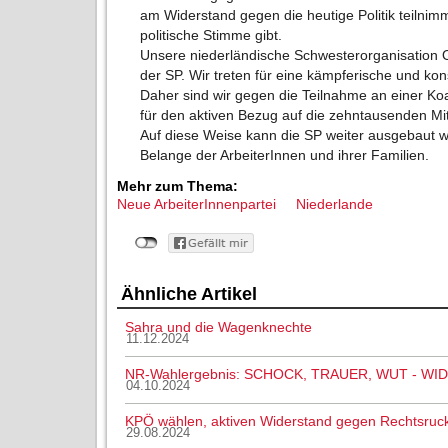
am Widerstand gegen die heutige Politik teilni
politische Stimme gibt.
Unsere niederländische Schwesterorganisation Off
der SP. Wir treten für eine kämpferische und kon
Daher sind wir gegen die Teilnahme an einer Koal
für den aktiven Bezug auf die zehntausenden Mi
Auf diese Weise kann die SP weiter ausgebaut we
Belange der ArbeiterInnen und ihrer Familien.
Mehr zum Thema:
Neue ArbeiterInnenpartei
Niederlande
Ähnliche Artikel
Sahra und die Wagenknechte
11.12.2024
NR-Wahlergebnis: SCHOCK, TRAUER, WUT - WI
04.10.2024
KPÖ wählen, aktiven Widerstand gegen Rechtsruc
29.08.2024