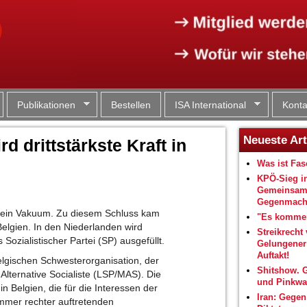
Jump to navigation
Publikationen
Bestellen
ISA International
Konta
Neueste Art
rd drittstärkste Kraft in
Was ist Fa
KPÖ-Sieg i
Gemeinsam
Gegenmacht
t ein Vakuum. Zu diesem Schluss kam
"Es kommen
 Belgien. In den Niederlanden wird
Streikrecht 
ozialistischer Partei (SP) ausgefüllt.
Gelungene
Auftakt!
elgischen Schwesterorganisation, der
Shitshow. 
Alternative Socialiste (LSP/MAS). Die
und Pinkwa
n Belgien, die für die Interessen der
Iran: Gegen
mmer rechter auftretenden