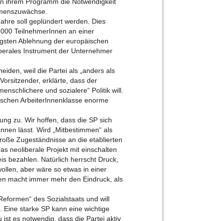
 in ihrem Programm die Notwendigkeit
ommenszuwächse.
ahre soll geplündert werden. Dies
.000 TeilnehmerInnen an einer
ngsten Ablehnung der europäischen
iberales Instrument der Unternehmer
iden, weil die Partei als „anders als
orsitzender, erklärte, dass der
nschlichere und sozialere“ Politik will.
ndischen ArbeiterInnenklasse enorme
ung zu. Wir hoffen, dass die SP sich
annen lässt. Wird „Mitbestimmen“ als
u große Zugeständnisse an die etablierten
s neoliberale Projekt mit einschalten
is bezahlen. Natürlich herrscht Druck,
ollen, aber wäre so etwas in einer
sen macht immer mehr den Eindruck, als
eformen“ des Sozialstaats und will
 Eine starke SP kann eine wichtige
 ist es notwendig, dass die Partei aktiv