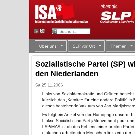
Über uns
SLP vor Ort
Themen
Sozialistische Partei (SP) wi
den Niederlanden
Sa 25.11.2006
Links von Sozialdemokratie und Grünen besteh
kürzlich das „Komitee für eine andere Politik“ in
dieses bestehende Vakuum von Jan Marijnissens S
Es folgt ein Artikel von der Homepage unserer b
Linkse Socialistische Partij/Mouvement pour une 
LSP/MAS ist ob des Fehlens einer breiten Partei i
einfachen arbeitenden Menschen links von der i