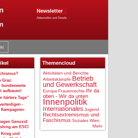
Newsletter
Abbestellen und Details
kt
ikel
Themencloud
Aktivitäten und Berichte
schismus?
Betrieb
Arbeitskämpfe
n Graz:
und Gewerkschaft
 bundesweite
Ihr da
 aufbauen!
Europa
Frauenrechte
oben - Wir da unten
 härtere Tage"
Innenpolitik
verteidigen -
Internationales
Jugend
r Kampagnen-
Rechtsextremismus und
Faschismus
Soziales
Wien
Gegen Genozid
Mehr
shing am ESC!
 Krieg und