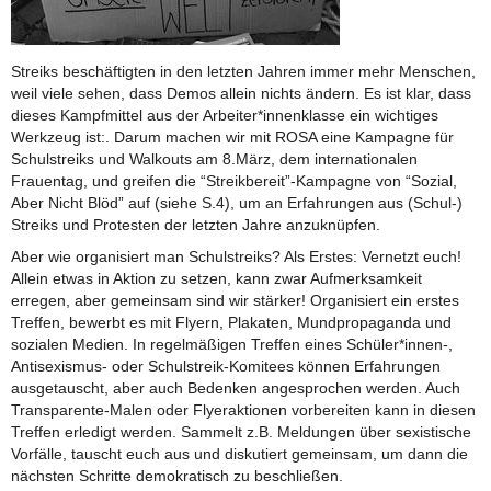
Streiks beschäftigten in den letzten Jahren immer mehr Menschen,
weil viele sehen, dass Demos allein nichts ändern. Es ist klar, dass
dieses Kampfmittel aus der Arbeiter*innenklasse ein wichtiges
Werkzeug ist:. Darum machen wir mit ROSA eine Kampagne für
Schulstreiks und Walkouts am 8.März, dem internationalen
Frauentag, und greifen die “Streikbereit”-Kampagne von “Sozial,
Aber Nicht Blöd” auf (siehe S.4), um an Erfahrungen aus (Schul-)
Streiks und Protesten der letzten Jahre anzuknüpfen.
Aber wie organisiert man Schulstreiks? Als Erstes: Vernetzt euch!
Allein etwas in Aktion zu setzen, kann zwar Aufmerksamkeit
erregen, aber gemeinsam sind wir stärker! Organisiert ein erstes
Treffen, bewerbt es mit Flyern, Plakaten, Mundpropaganda und
sozialen Medien. In regelmäßigen Treffen eines Schüler*innen-,
Antisexismus- oder Schulstreik-Komitees können Erfahrungen
ausgetauscht, aber auch Bedenken angesprochen werden. Auch
Transparente-Malen oder Flyeraktionen vorbereiten kann in diesen
Treffen erledigt werden. Sammelt z.B. Meldungen über sexistische
Vorfälle, tauscht euch aus und diskutiert gemeinsam, um dann die
nächsten Schritte demokratisch zu beschließen.