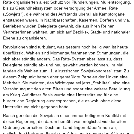
Räte organisierten alles: Schutz vor Plünderungen, Müllentsorgung,
bis zu Gesundheitssystem oder Versorgung der Armee. Räte
(„Sowjets“), die während des Aufstands überall als Kampforgane
entstanden waren. In Nachbarschaften, Kasernen, Dörfern und v.a.
Betrieben wurden Delegierte gewählt, die aus ihren Reihen
Vertreter*innen wählten, um sich auf Bezirks-, Stadt- und nationaler
Ebene zu organisieren.
Revolutionen sind turbulent, was gestern noch heilig war, ist heute
überflüssig. Wahlen sind Momentaufnahmen von Stimmungen, die
sich aber ständig ändern. Das Räte-System aber lässt zu, dass
Delegierte ständig ab- und neu gewählt werden können. Im Mai
fanden die Wahlen zum „1. allrussischen Sowjetkongress“ statt. Zu
diesem Zeitpunkt hatten eher gemäßigte Parteien der Linken eine
Mehrheit. Sie meinten, das Wichtigste sei jetzt „Stabilität“, also eine
Versöhnung mit den alten Eliten und sogar eine weitere Beteiligung
am Krieg. Auf dieser Basis wurde eine Unterstützung für eine
bürgerliche Regierung ausgesprochen, die es wohl ohne diese
Unterstützung nicht gegeben hätte.
Rasch gerieten die Sowjets in einen immer heftigeren Konflikt mit
dieser Regierung, die darum bemüht war, möglichst viel der alten
Ordnung zu erhalten. Doch am Land fingen Bäuer*innen an,
endlich den Großgrundbesitz des Adels auch gegen den Willen der