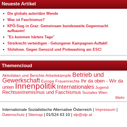
Neueste Artikel
Die globale autoritäre Wende
Was ist Faschismus?
KPÖ-Sieg in Graz: Gemeinsam bundesweite Gegenmacht
aufbauen!
"Es kommen härtere Tage"
Streikrecht verteidigen - Gelungener Kampagnen-Auftakt!
Shitshow. Gegen Genozid und Pinkwashing am ESC!
Themencloud
Betrieb und
Aktivitäten und Berichte
Arbeitskämpfe
Gewerkschaft
Ihr da oben - Wir da
Europa
Frauenrechte
Innenpolitik
Internationales
unten
Jugend
Rechtsextremismus und Faschismus
Soziales
Wien
Mehr
Internationale Sozialistische Alternative Österreich |
Impressum
|
Datenschutz
|
Sitemap
| 01/524 63 10 |
slp@slp.at