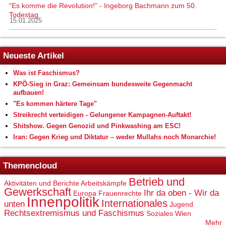
“Es komme die Revolution!” - Ingeborg Bachmann zum 50.
Todestag
15.01.2025
Neueste Artikel
Was ist Faschismus?
KPÖ-Sieg in Graz: Gemeinsam bundesweite Gegenmacht
aufbauen!
"Es kommen härtere Tage"
Streikrecht verteidigen - Gelungener Kampagnen-Auftakt!
Shitshow. Gegen Genozid und Pinkwashing am ESC!
Iran: Gegen Krieg und Diktatur – weder Mullahs noch Monarchie!
Themencloud
Betrieb und
Aktivitäten und Berichte
Arbeitskämpfe
Gewerkschaft
Ihr da oben - Wir da
Europa
Frauenrechte
Innenpolitik
Internationales
unten
Jugend
Rechtsextremismus und Faschismus
Soziales
Wien
Mehr