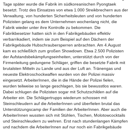
Tage später wurde die Fabrik im südkoreanischen Pyongtaek
besetzt. Trotz des Einsatzes von etwa 1.000 Streikbrechern aus der
Verwaltung, von hunderten Sicherheitsleuten und von hunderten
Polizisten gelang es dem Unternehmen wochenlang nicht, die
Fabrik wieder unter ihre Kontrolle zu bekommen. Die
Fabrikbesetzer hatten sich in den Fabrikgebäuden effektiv
verbarrikadiert, indem sie zum Beispiel auf den Dächern der
Fabrikgebäude Hubschraubersperren anbrachten. Am 4.August
kam es schließlich zum großen Showdown. Etwa 2.500 Polizisten
der Aufstandsbekämpfungseinheiten, unterstützt durch von der
Firmenleitung gedungene Schläger, griffen die besetzte Fabrik mit
brutalsten Mitteln zu Lande und aus der Luft an. Tränengas und
neueste Elektroschockwaffen wurden von der Polizei massiv
eingesetzt. ArbeiterInnen, die in die Hände der Polizei fielen,
wurden teilweise so lange geschlagen, bis sie bewusstlos waren.
Dabei schlugen die Polizisten sogar mit Schutzschilden auf die
Arbeiter ein. Die Schlägertrupps wiederum schossen mit
Steinschleudern auf die ArbeiterInnen und überfielen brutal das
Unterstützungscamp der Familien der ArbeiterInnen. Aber auch die
ArbeiterInnen wussten sich mit Stühlen, Tischen, Molotowcocktails
und Steinschleudern zu wehren. Erst nach stundenlangen Kämpfen
und nachdem die ArbeiterInnen auf nur noch ein Fabrikgebäude