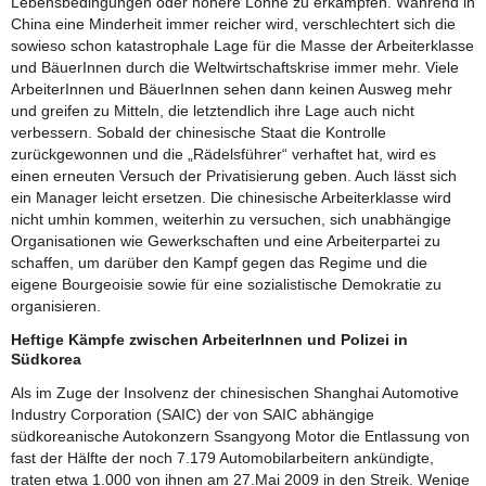
Lebensbedingungen oder höhere Löhne zu erkämpfen. Während in
China eine Minderheit immer reicher wird, verschlechtert sich die
sowieso schon katastrophale Lage für die Masse der Arbeiterklasse
und BäuerInnen durch die Weltwirtschaftskrise immer mehr. Viele
ArbeiterInnen und BäuerInnen sehen dann keinen Ausweg mehr
und greifen zu Mitteln, die letztendlich ihre Lage auch nicht
verbessern. Sobald der chinesische Staat die Kontrolle
zurückgewonnen und die „Rädelsführer“ verhaftet hat, wird es
einen erneuten Versuch der Privatisierung geben. Auch lässt sich
ein Manager leicht ersetzen. Die chinesische Arbeiterklasse wird
nicht umhin kommen, weiterhin zu versuchen, sich unabhängige
Organisationen wie Gewerkschaften und eine Arbeiterpartei zu
schaffen, um darüber den Kampf gegen das Regime und die
eigene Bourgeoisie sowie für eine sozialistische Demokratie zu
organisieren.
Heftige Kämpfe zwischen ArbeiterInnen und Polizei in
Südkorea
Als im Zuge der Insolvenz der chinesischen Shanghai Automotive
Industry Corporation (SAIC) der von SAIC abhängige
südkoreanische Autokonzern Ssangyong Motor die Entlassung von
fast der Hälfte der noch 7.179 Automobilarbeitern ankündigte,
traten etwa 1.000 von ihnen am 27.Mai 2009 in den Streik. Wenige