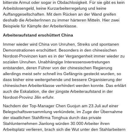
bitterste Armut oder sogar in Obdachlosigkeit. Für sie gibt es kein
Arbeitslosengeld, keine Kurzarbeiterregelung und keine
Auffanggesellschaften. Mit dem Rücken an der Wand greifen
deshalb die ArbeiterInnen zu immer härteren Mitteln. Hier zwei
Beispiele für Kämpfe der Arbeiterklasse.
Arbeiteraufstand erschüttert China
Immer wieder wird China von Unruhen, Streiks und spontanen
Demonstrationen erschüttert. Besonders in den chinesischen
Nordost-Provinzen kam es in der Vergangenheit immer wieder zu
sozialen Unruhen. Unabhängige Interessensvertretungen
entstanden, deren Führer von der chinesischen Regierung
allerdings meist sehr schnell ins Gefängnis gesteckt wurden, so
dass bisher eine weitergehende und bessere Organisierung der
chinesischen Arbeiterklasse verhindert werden konnte. Das erklärt
auch die Eskalation, die der jüngste Arbeiteraufstand in der
Nordost-Provinz Jilin erfuhr.
Nachdem der Top-Manager Chen Guojun am 23.Juli auf einer
Belegschaftsversammlung verkündete, im Zuge der Übernahme
der staatlichen Stahlfirma Tonghua durch das private
Stahlunternehmen Jianlong würden 30.000 Arbeiter ihren
Arbeitsplatz verlieren, brach sich die Wut unter den Stahlarbeitern