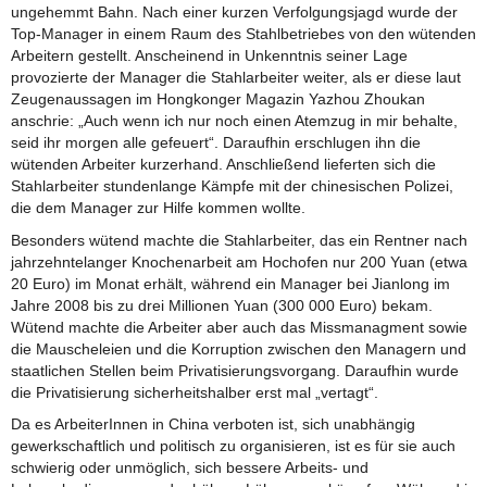
ungehemmt Bahn. Nach einer kurzen Verfolgungsjagd wurde der
Top-Manager in einem Raum des Stahlbetriebes von den wütenden
Arbeitern gestellt. Anscheinend in Unkenntnis seiner Lage
provozierte der Manager die Stahlarbeiter weiter, als er diese laut
Zeugenaussagen im Hongkonger Magazin Yazhou Zhoukan
anschrie: „Auch wenn ich nur noch einen Atemzug in mir behalte,
seid ihr morgen alle gefeuert“. Daraufhin erschlugen ihn die
wütenden Arbeiter kurzerhand. Anschließend lieferten sich die
Stahlarbeiter stundenlange Kämpfe mit der chinesischen Polizei,
die dem Manager zur Hilfe kommen wollte.
Besonders wütend machte die Stahlarbeiter, das ein Rentner nach
jahrzehntelanger Knochenarbeit am Hochofen nur 200 Yuan (etwa
20 Euro) im Monat erhält, während ein Manager bei Jianlong im
Jahre 2008 bis zu drei Millionen Yuan (300 000 Euro) bekam.
Wütend machte die Arbeiter aber auch das Missmanagment sowie
die Mauscheleien und die Korruption zwischen den Managern und
staatlichen Stellen beim Privatisierungsvorgang. Daraufhin wurde
die Privatisierung sicherheitshalber erst mal „vertagt“.
Da es ArbeiterInnen in China verboten ist, sich unabhängig
gewerkschaftlich und politisch zu organisieren, ist es für sie auch
schwierig oder unmöglich, sich bessere Arbeits- und