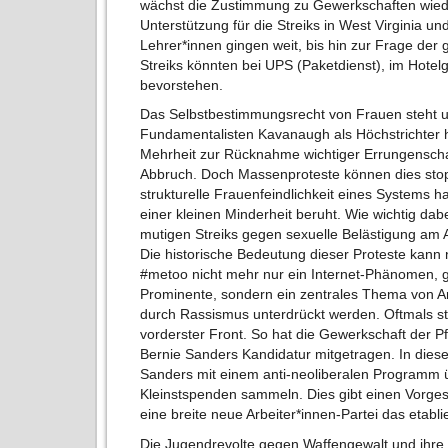
wächst die Zustimmung zu Gewerkschaften wieder
Unterstützung für die Streiks in West Virginia u
Lehrer*innen gingen weit, bis hin zur Frage der 
Streiks könnten bei UPS (Paketdienst), im Hotel
bevorstehen.
Das Selbstbestimmungsrecht von Frauen steht u
Fundamentalisten Kavanaugh als Höchstrichter 
Mehrheit zur Rücknahme wichtiger Errungenscha
Abbruch. Doch Massenproteste können dies stopp
strukturelle Frauenfeindlichkeit eines Systems 
einer kleinen Minderheit beruht. Wie wichtig dabe
mutigen Streiks gegen sexuelle Belästigung am 
Die historische Bedeutung dieser Proteste kann 
#metoo nicht mehr nur ein Internet-Phänomen,
Prominente, sondern ein zentrales Thema von Arbe
durch Rassismus unterdrückt werden. Oftmals st
vorderster Front. So hat die Gewerkschaft der 
Bernie Sanders Kandidatur mitgetragen. In die
Sanders mit einem anti-neoliberalen Programm ü
Kleinstspenden sammeln. Dies gibt einen Vorge
eine breite neue Arbeiter*innen-Partei das etab
Die Jugendrevolte gegen Waffengewalt und ihre 