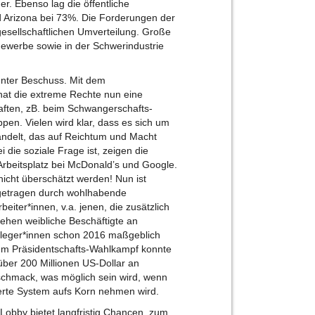
. Ebenso lag die öffentliche
nd Arizona bei 73%. Die Forderungen der
gesellschaftlichen Umverteilung. Große
gewerbe sowie in der Schwerindustrie
nter Beschuss. Mit dem
hat die extreme Rechte nun eine
ften, zB. beim Schwangerschafts-
en. Vielen wird klar, dass es sich um
handelt, das auf Reichtum und Macht
i die soziale Frage ist, zeigen die
Arbeitsplatz bei McDonald’s und Google.
nicht überschätzt werden! Nun ist
 getragen durch wohlhabende
iter*innen, v.a. jenen, die zusätzlich
ehen weibliche Beschäftigte an
Pfleger*innen schon 2016 maßgeblich
sem Präsidentschafts-Wahlkampf konnte
ber 200 Millionen US-Dollar an
schmack, was möglich sein wird, wenn
lierte System aufs Korn nehmen wird.
Lobby bietet langfristig Chancen, zum