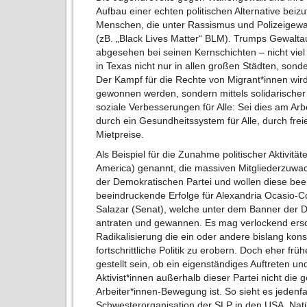
Aufbau einer echten politischen Alternative be
Menschen, die unter Rassismus und Polizeigew
(zB. „Black Lives Matter“ BLM). Trumps Gewalta
abgesehen bei seinen Kernschichten – nicht viel
in Texas nicht nur in allen großen Städten, son
Der Kampf für die Rechte von Migrant*innen wird
gewonnen werden, sondern mittels solidarischer
soziale Verbesserungen für Alle: Sei dies am Arb
durch ein Gesundheitssystem für Alle, durch fre
Mietpreise.
Als Beispiel für die Zunahme politischer Aktivitä
America) genannt, die massiven Mitgliederzuwa
der Demokratischen Partei und wollen diese beei
beeindruckende Erfolge für Alexandria Ocasio-C
Salazar (Senat), welche unter dem Banner der D
antraten und gewannen. Es mag verlockend ersc
Radikalisierung die ein oder andere bislang konse
fortschrittliche Politik zu erobern. Doch eher fr
gestellt sein, ob ein eigenständiges Auftreten u
Aktivist*innen außerhalb dieser Partei nicht die 
Arbeiter*innen-Bewegung ist. So sieht es jedenfall
Schwesterorganisation der SLP in den USA. Nat