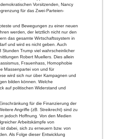
demokratischen Vorsitzenden, Nancy
grenzung für das Zwei-Parteien-
 Proteste und Bewegungen zu einer neuen
ren werden, der letztlich nicht nur den
dern das gesamte Wirtschaftssystem in
darf und wird es nicht geben. Auch
8 Stunden Trump viel wahrscheinlicher
ittlungen Robert Muellers. Dies allein
t Rassismus, Frauenhass, Homophobie
ne Massenpartei von und für
iese wird sich nur über Kampagnen und
gen bilden können. Welche
ick auf politischen Widerstand und
 Einschränkung für die Finanzierung der
itere Angriffe (zB. Streikrecht) sind zu
ben jedoch Hoffnung. Von den Medien
lgreicher Arbeitskämpfe von
st dabei, sich zu erneuern bzw. von
rden. Als Folge dieser Entwicklung