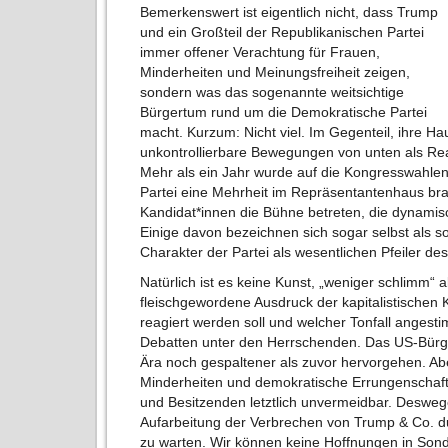
Bemerkenswert ist eigentlich nicht, dass Trump
und ein Großteil der Republikanischen Partei
immer offener Verachtung für Frauen,
Minderheiten und Meinungsfreiheit zeigen,
sondern was das sogenannte weitsichtige
Bürgertum rund um die Demokratische Partei
macht. Kurzum: Nicht viel. Im Gegenteil, ihre Ha
unkontrollierbare Bewegungen von unten als Rea
Mehr als ein Jahr wurde auf die Kongresswahlen
Partei eine Mehrheit im Repräsentantenhaus br
Kandidat*innen die Bühne betreten, die dynamisc
Einige davon bezeichnen sich sogar selbst als soz
Charakter der Partei als wesentlichen Pfeiler d
Natürlich ist es keine Kunst, „weniger schlimm“ 
fleischgewordene Ausdruck der kapitalistischen K
reagiert werden soll und welcher Tonfall angesti
Debatten unter den Herrschenden. Das US-Bür
Ära noch gespaltener als zuvor hervorgehen. Aber
Minderheiten und demokratische Errungenschaft
und Besitzenden letztlich unvermeidbar. Deswege
Aufarbeitung der Verbrechen von Trump & Co. dur
zu warten. Wir können keine Hoffnungen in Sonde