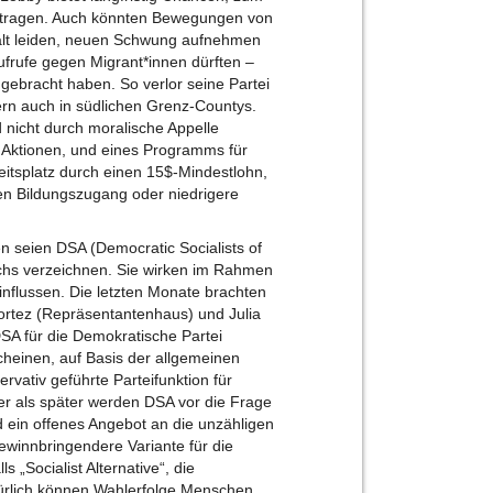
izutragen. Auch könnten Bewegungen von
alt leiden, neuen Schwung aufnehmen
ufrufe gegen Migrant*innen dürften –
 gebracht haben. So verlor seine Partei
dern auch in südlichen Grenz-Countys.
 nicht durch moralische Appelle
 Aktionen, und eines Programms für
eitsplatz durch einen 15$-Mindestlohn,
ien Bildungszugang oder niedrigere
ten seien DSA (Democratic Socialists of
chs verzeichnen. Sie wirken im Rahmen
nflussen. Die letzten Monate brachten
ortez (Repräsentantenhaus) und Julia
SA für die Demokratische Partei
heinen, auf Basis der allgemeinen
rvativ geführte Parteifunktion für
üher als später werden DSA vor die Frage
nd ein offenes Angebot an die unzähligen
gewinnbringendere Variante für die
s „Socialist Alternative“, die
ürlich können Wahlerfolge Menschen