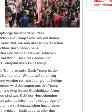
Diktatur – 
noch Monar
uptsorge besteht darin, dass
ktion auf Trumps Attacken entstehen.
 vertröstet, die nun der Demokratischen
achten. Auch haben neue
her und weniger etabliert scheinen.
ialistisch
.
Doch dies ändert den
es US-Kapitalismus keineswegs.
als Trump zu sein. Doch Trump ist der
risenperiode. Wie darauf kurzfristig
mmt werden soll, darüber gibt es heftige
gertum wird deswegen aus der Trump-
 alle Angriffe auf Beschäftigte, Arme,
en sind aus Sicht der Herrschenden
n wäre es falsch, auf eine „geregelte“
ch die rechtsstaatlichen Institutionen
rermittler, Justizapparat oder das