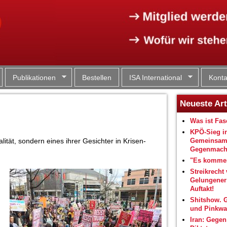
Jump to navigation
Publikationen
Bestellen
ISA International
Konta
Neueste Art
Was ist Fa
KPÖ-Sieg i
ität, sondern eines ihrer Gesichter in Krisen-
Gemeinsam
Gegenmacht
"Es kommen
Streikrecht 
Gelungene
Auftakt!
Shitshow. 
und Pinkwa
Iran: Gegen