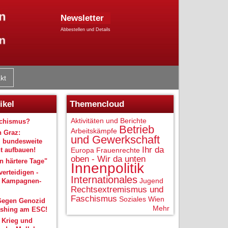
Newsletter
Abbestellen und Details
kt
ikel
Themencloud
Aktivitäten und Berichte
schismus?
Betrieb
Arbeitskämpfe
n Graz:
und Gewerkschaft
 bundesweite
Ihr da
 aufbauen!
Europa
Frauenrechte
oben - Wir da unten
 härtere Tage"
Innenpolitik
verteidigen -
Internationales
Jugend
r Kampagnen-
Rechtsextremismus und
Faschismus
Soziales
Wien
Gegen Genozid
Mehr
shing am ESC!
 Krieg und