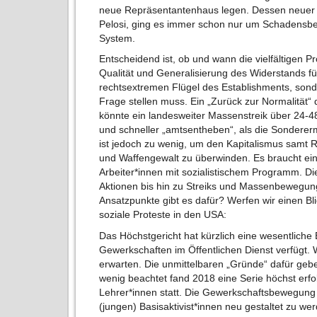
neue Repräsentantenhaus legen. Dessen neuer 
Pelosi, ging es immer schon nur um Schadensbe
System.
Entscheidend ist, ob und wann die vielfältigen
Qualität und Generalisierung des Widerstands füh
rechtsextremen Flügel des Establishments, son
Frage stellen muss. Ein „Zurück zur Normalität“ 
könnte ein landesweiter Massenstreik über 24-4
und schneller „amtsentheben“, als die Sondererm
ist jedoch zu wenig, um den Kapitalismus sam
und Waffengewalt zu überwinden. Es braucht ei
Arbeiter*innen mit sozialistischem Programm. D
Aktionen bis hin zu Streiks und Massenbewegun
Ansatzpunkte gibt es dafür? Werfen wir einen Bl
soziale Proteste in den USA:
Das Höchstgericht hat kürzlich eine wesentliche
Gewerkschaften im Öffentlichen Dienst verfügt. We
erwarten. Die unmittelbaren „Gründe“ dafür ge
wenig beachtet fand 2018 eine Serie höchst erfo
Lehrer*innen statt. Die Gewerkschaftsbewegung i
(jungen) Basisaktivist*innen neu gestaltet zu we