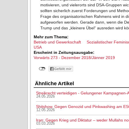
motivieren, und vielerorts sind DSA-Gruppen wic
sollten sicherlich zuerst Forderungen und Met
Frage des organisatorischen Rahmens wird in 
aufgeworfen werden. Gerade dann, wenn die Dem
Trump und das „kleinere Übel“ ausreden wird k
Mehr zum Thema:
Betrieb und Gewerkschaft
Sozialistischer Femin
USA
Erscheint in Zeitungsausgabe:
Vorwärts 273 - Dezember 2018/Jänner 2019
Ähnliche Artikel
Streikrecht verteidigen - Gelungener Kampagnen-A
24.05.2026
Shitshow. Gegen Genozid und Pinkwashing am ES
12.05.2026
Iran: Gegen Krieg und Diktatur – weder Mullahs n
03.03.2026