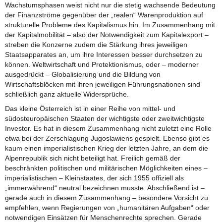
Wachstumsphasen weist nicht nur die stetig wachsende Bedeutung
der Finanzströme gegenüber der „realen“ Warenproduktion auf
strukturelle Probleme des Kapitalismus hin. Im Zusammenhang mit
der Kapitalmobilität – also der Notwendigkeit zum Kapitalexport –
streben die Konzerne zudem die Stärkung ihres jeweiligen
Staatsapparates an, um ihre Interessen besser durchsetzen zu
können. Weltwirtschaft und Protektionismus, oder – moderner
ausgedrückt – Globalisierung und die Bildung von
Wirtschaftsblöcken mit ihren jeweiligen Führungsnationen sind
schließlich ganz aktuelle Widersprüche.
Das kleine Österreich ist in einer Reihe von mittel- und
südosteuropäischen Staaten der wichtigste oder zweitwichtigste
Investor. Es hat in diesem Zusammenhang nicht zuletzt eine Rolle
etwa bei der Zerschlagung Jugoslawiens gespielt. Ebenso gibt es
kaum einen imperialistischen Krieg der letzten Jahre, an dem die
Alpenrepublik sich nicht beteiligt hat. Freilich gemäß der
beschränkten politischen und militärischen Möglichkeiten eines –
imperialistischen – Kleinstaates, der sich 1955 offiziell als
„immerwährend“ neutral bezeichnen musste. Abschließend ist –
gerade auch in diesem Zusammenhang – besondere Vorsicht zu
empfehlen, wenn Regierungen von „humanitären Aufgaben“ oder
notwendigen Einsätzen für Menschenrechte sprechen. Gerade