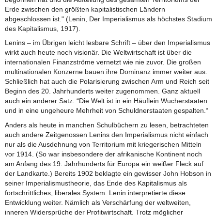
Erde zwischen den größten kapitalistischen Ländern
abgeschlossen ist." (Lenin, Der Imperialismus als höchstes Stadium
des Kapitalismus, 1917).
Lenins – im Übrigen leicht lesbare Schrift – über den Imperialismus
wirkt auch heute noch visionär. Die Weltwirtschaft ist über die
internationalen Finanzströme vernetzt wie nie zuvor. Die großen
multinationalen Konzerne bauen ihre Dominanz immer weiter aus.
Schließlich hat auch die Polarisierung zwischen Arm und Reich seit
Beginn des 20. Jahrhunderts weiter zugenommen. Ganz aktuell
auch ein anderer Satz: “Die Welt ist in ein Häuflein Wucherstaaten
und in eine ungeheure Mehrheit von Schuldnerstaaten gespalten.“
Anders als heute in manchen Schulbüchern zu lesen, betrachteten
auch andere Zeitgenossen Lenins den Imperialismus nicht einfach
nur als die Ausdehnung von Territorium mit kriegerischen Mitteln
vor 1914. (So war insbesondere der afrikanische Kontinent noch
am Anfang des 19. Jahrhunderts für Europa ein weißer Fleck auf
der Landkarte.) Bereits 1902 beklagte ein gewisser John Hobson in
seiner Imperialismustheorie, das Ende des Kapitalismus als
fortschrittliches, liberales System. Lenin interpretierte diese
Entwicklung weiter. Nämlich als Verschärfung der weltweiten,
inneren Widersprüche der Profitwirtschaft. Trotz möglicher