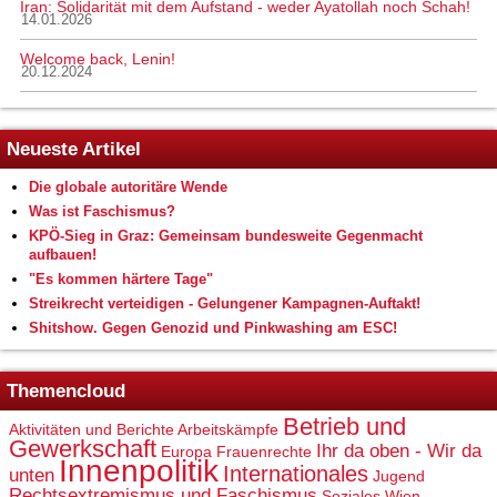
Iran: Solidarität mit dem Aufstand - weder Ayatollah noch Schah!
14.01.2026
Welcome back, Lenin!
20.12.2024
Neueste Artikel
Die globale autoritäre Wende
Was ist Faschismus?
KPÖ-Sieg in Graz: Gemeinsam bundesweite Gegenmacht
aufbauen!
"Es kommen härtere Tage"
Streikrecht verteidigen - Gelungener Kampagnen-Auftakt!
Shitshow. Gegen Genozid und Pinkwashing am ESC!
Themencloud
Betrieb und
Aktivitäten und Berichte
Arbeitskämpfe
Gewerkschaft
Ihr da oben - Wir da
Europa
Frauenrechte
Innenpolitik
Internationales
unten
Jugend
Rechtsextremismus und Faschismus
Soziales
Wien