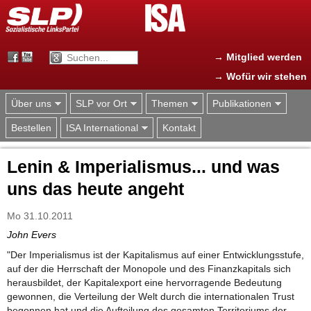
Jump to navigation
→ Mitglied werden
→ Wofür wir stehen
Über uns
SLP vor Ort
Themen
Publikationen
Bestellen
ISA International
Kontakt
Lenin & Imperialismus... und was
uns das heute angeht
Mo 31.10.2011
John Evers
"Der Imperialismus ist der Kapitalismus auf einer Entwicklungsstufe,
auf der die Herrschaft der Monopole und des Finanzkapitals sich
herausbildet, der Kapitalexport eine hervorragende Bedeutung
gewonnen, die Verteilung der Welt durch die internationalen Trust
begonnen hat und die Aufteilung des gesamten Territoriums der