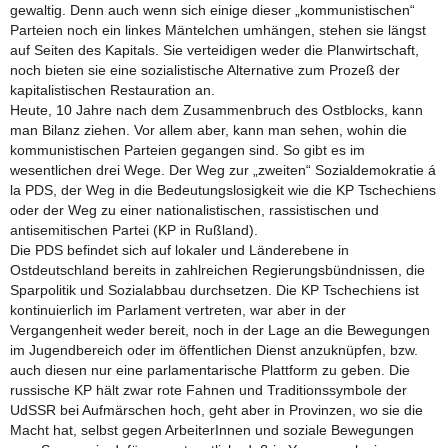
gewaltig. Denn auch wenn sich einige dieser „kommunistischen“
Parteien noch ein linkes Mäntelchen umhängen, stehen sie längst
auf Seiten des Kapitals. Sie verteidigen weder die Planwirtschaft,
noch bieten sie eine sozialistische Alternative zum Prozeß der
kapitalistischen Restauration an.
Heute, 10 Jahre nach dem Zusammenbruch des Ostblocks, kann
man Bilanz ziehen. Vor allem aber, kann man sehen, wohin die
kommunistischen Parteien gegangen sind. So gibt es im
wesentlichen drei Wege. Der Weg zur „zweiten“ Sozialdemokratie á
la PDS, der Weg in die Bedeutungslosigkeit wie die KP Tschechiens
oder der Weg zu einer nationalistischen, rassistischen und
antisemitischen Partei (KP in Rußland).
Die PDS befindet sich auf lokaler und Länderebene in
Ostdeutschland bereits in zahlreichen Regierungsbündnissen, die
Sparpolitik und Sozialabbau durchsetzen. Die KP Tschechiens ist
kontinuierlich im Parlament vertreten, war aber in der
Vergangenheit weder bereit, noch in der Lage an die Bewegungen
im Jugendbereich oder im öffentlichen Dienst anzuknüpfen, bzw.
auch diesen nur eine parlamentarische Plattform zu geben. Die
russische KP hält zwar rote Fahnen und Traditionssymbole der
UdSSR bei Aufmärschen hoch, geht aber in Provinzen, wo sie die
Macht hat, selbst gegen ArbeiterInnen und soziale Bewegungen