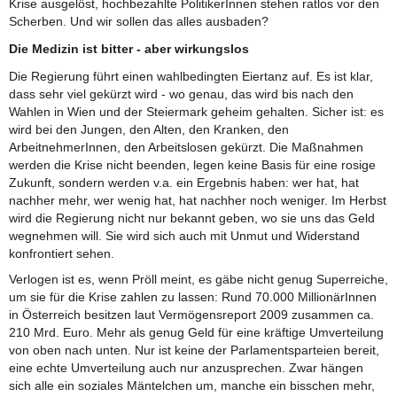
Krise ausgelöst, hochbezahlte PolitikerInnen stehen ratlos vor den
Scherben. Und wir sollen das alles ausbaden?
Die Medizin ist bitter - aber wirkungslos
Die Regierung führt einen wahlbedingten Eiertanz auf. Es ist klar,
dass sehr viel gekürzt wird - wo genau, das wird bis nach den
Wahlen in Wien und der Steiermark geheim gehalten. Sicher ist: es
wird bei den Jungen, den Alten, den Kranken, den
ArbeitnehmerInnen, den Arbeitslosen gekürzt. Die Maßnahmen
werden die Krise nicht beenden, legen keine Basis für eine rosige
Zukunft, sondern werden v.a. ein Ergebnis haben: wer hat, hat
nachher mehr, wer wenig hat, hat nachher noch weniger. Im Herbst
wird die Regierung nicht nur bekannt geben, wo sie uns das Geld
wegnehmen will. Sie wird sich auch mit Unmut und Widerstand
konfrontiert sehen.
Verlogen ist es, wenn Pröll meint, es gäbe nicht genug Superreiche,
um sie für die Krise zahlen zu lassen: Rund 70.000 MillionärInnen
in Österreich besitzen laut Vermögensreport 2009 zusammen ca.
210 Mrd. Euro. Mehr als genug Geld für eine kräftige Umverteilung
von oben nach unten. Nur ist keine der Parlamentsparteien bereit,
eine echte Umverteilung auch nur anzusprechen. Zwar hängen
sich alle ein soziales Mäntelchen um, manche ein bisschen mehr,