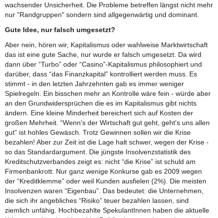
wachsender Unsicherheit. Die Probleme betreffen längst nicht mehr
nur "Randgruppen" sondern sind allgegenwärtig und dominant.
Gute Idee, nur falsch umgesetzt?
Aber nein, hören wir, Kapitalismus oder wahlweise Marktwirtschaft
das ist eine gute Sache, nur wurde er falsch umgesetzt. Da wird
dann über “Turbo” oder “Casino”-Kapitalismus philosophiert und
darüber, dass “das Finanzkapital” kontrolliert werden muss. Es
stimmt - in den letzten Jahrzehnten gab es immer weniger
Spielregeln. Ein bisschen mehr an Kontrolle wäre fein - würde aber
an den Grundwidersprüchen die es im Kapitalismus gibt nichts
ändern. Eine kleine Minderheit bereichert sich auf Kosten der
großen Mehrheit. “Wenn's der Wirtschaft gut geht, geht's uns allen
gut” ist hohles Gewäsch. Trotz Gewinnen sollen wir die Krise
bezahlen! Aber zur Zeit ist die Lage halt schwer, wegen der Krise -
so das Standardargument. Die jüngste Insolvenzstatistik des
Kreditschutzverbandes zeigt es: nicht “die Krise” ist schuld am
Firmenbankrott. Nur ganz wenige Konkurse gab es 2009 wegen
der “Kreditklemme” oder weil Kunden ausfielen (2%). Die meisten
Insolvenzen waren “Eigenbau”. Das bedeutet: die Unternehmen,
die sich ihr angebliches “Risiko” teuer bezahlen lassen, sind
ziemlich unfähig. Hochbezahlte SpekulantInnen haben die aktuelle