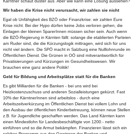
Kärntner schaut düster aus. Aber wie kann eine Lösung aussehen?
Wir haben die Krise nicht verursacht, wir zahlen sie nicht
Egal ob Unfähigkeit des BZÖ oder Finanzkrise: wir zahlen Eure
Krise nicht. Bei der Hypo dürfen keine Jobs verloren gehen, die
Einlagen der kleinen SparerInnen müssen sicher sein. Auch wenn
die BZÖ-Regierung in Kärnten fällt: solange die etablierten Parteien
am Ruder sind, die die Kürzungslogik mittragen, wird sich für uns
nicht viel ändern. Die SPÖ macht in Salzburg eine Nulllohnrunde im
Öffentlichen Dienst. Die Grünen in OÖ sind mitverantwortlich für
Privatisierungen und Kürzungen im Gesundheitswesen. Wir
brauchen eine ganz andere Politik!
Geld für Bildung und Arbeitsplätze statt für die Banken
Es gibt Milliarden für die Banken - bei uns wird bei
Heizkostenzuschuss und anderen Sozialleistungen gekürzt. Fast
10% der KärntnerInnen sind arbeitslos - durch eine
Arbeitszeitverkürzung im Öffentlichen Dienst bei vollem Lohn und
den Ausbau der öffentlichen Kinderbetreuung, können neue Stellen
z.B. für Jugendliche geschaffen werden. Das Land Kärnten kann
einen Mindestlohn für Landesbeschäftigte von 1200.- netto
einführen und so die Armut bekämpfen. Finanzieren lässt sich ein
solches Programm aus den Gewinnen der Banken und