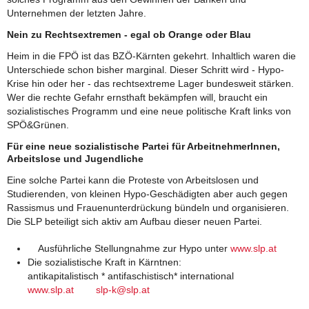
Unternehmen der letzten Jahre.
Nein zu Rechtsextremen - egal ob Orange oder Blau
Heim in die FPÖ ist das BZÖ-Kärnten gekehrt. Inhaltlich waren die
Unterschiede schon bisher marginal. Dieser Schritt wird - Hypo-
Krise hin oder her - das rechtsextreme Lager bundesweit stärken.
Wer die rechte Gefahr ernsthaft bekämpfen will, braucht ein
sozialistisches Programm und eine neue politische Kraft links von
SPÖ&Grünen.
Für eine neue sozialistische Partei für ArbeitnehmerInnen,
Arbeitslose und Jugendliche
Eine solche Partei kann die Proteste von Arbeitslosen und
Studierenden, von kleinen Hypo-Geschädigten aber auch gegen
Rassismus und Frauenunterdrückung bündeln und organisieren.
Die SLP beteiligt sich aktiv am Aufbau dieser neuen Partei.
Ausführliche Stellungnahme zur Hypo unter
www.slp.at
Die sozialistische Kraft in Kärntnen:
antikapitalistisch * antifaschistisch* international
www.slp.at
slp-k@slp.at