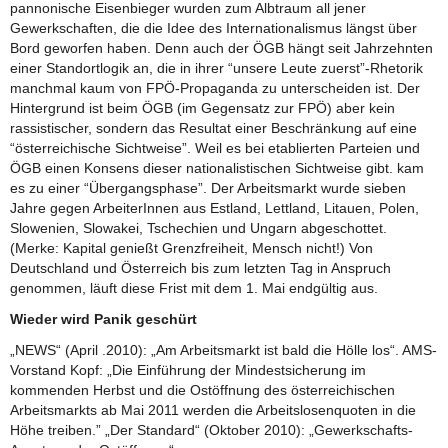
pannonische Eisenbieger wurden zum Albtraum all jener
Gewerkschaften, die die Idee des Internationalismus längst über
Bord geworfen haben. Denn auch der ÖGB hängt seit Jahrzehnten
einer Standortlogik an, die in ihrer “unsere Leute zuerst”-Rhetorik
manchmal kaum von FPÖ-Propaganda zu unterscheiden ist. Der
Hintergrund ist beim ÖGB (im Gegensatz zur FPÖ) aber kein
rassistischer, sondern das Resultat einer Beschränkung auf eine
“österreichische Sichtweise”. Weil es bei etablierten Parteien und
ÖGB einen Konsens dieser nationalistischen Sichtweise gibt. kam
es zu einer “Übergangsphase”. Der Arbeitsmarkt wurde sieben
Jahre gegen ArbeiterInnen aus Estland, Lettland, Litauen, Polen,
Slowenien, Slowakei, Tschechien und Ungarn abgeschottet.
(Merke: Kapital genießt Grenzfreiheit, Mensch nicht!) Von
Deutschland und Österreich bis zum letzten Tag in Anspruch
genommen, läuft diese Frist mit dem 1. Mai endgültig aus.
Wieder wird Panik geschürt
„NEWS“ (April .2010): „Am Arbeitsmarkt ist bald die Hölle los“. AMS-
Vorstand Kopf: „Die Einführung der Mindestsicherung im
kommenden Herbst und die Ostöffnung des österreichischen
Arbeitsmarkts ab Mai 2011 werden die Arbeitslosenquoten in die
Höhe treiben.” „Der Standard“ (Oktober 2010): „Gewerkschafts-