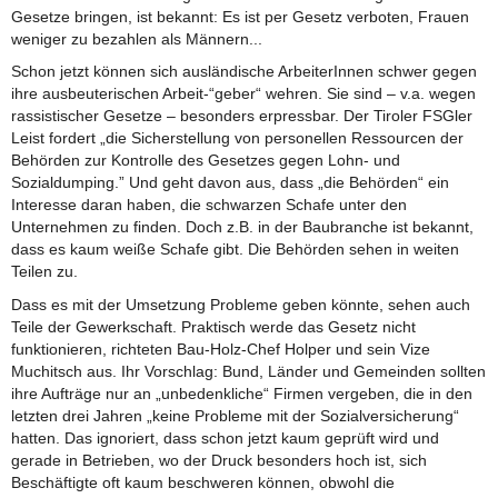
Gesetze bringen, ist bekannt: Es ist per Gesetz verboten, Frauen
weniger zu bezahlen als Männern...
Schon jetzt können sich ausländische ArbeiterInnen schwer gegen
ihre ausbeuterischen Arbeit-“geber“ wehren. Sie sind – v.a. wegen
rassistischer Gesetze – besonders erpressbar. Der Tiroler FSGler
Leist fordert „die Sicherstellung von personellen Ressourcen der
Behörden zur Kontrolle des Gesetzes gegen Lohn- und
Sozialdumping.” Und geht davon aus, dass „die Behörden“ ein
Interesse daran haben, die schwarzen Schafe unter den
Unternehmen zu finden. Doch z.B. in der Baubranche ist bekannt,
dass es kaum weiße Schafe gibt. Die Behörden sehen in weiten
Teilen zu.
Dass es mit der Umsetzung Probleme geben könnte, sehen auch
Teile der Gewerkschaft. Praktisch werde das Gesetz nicht
funktionieren, richteten Bau-Holz-Chef Holper und sein Vize
Muchitsch aus. Ihr Vorschlag: Bund, Länder und Gemeinden sollten
ihre Aufträge nur an „unbedenkliche“ Firmen vergeben, die in den
letzten drei Jahren „keine Probleme mit der Sozialversicherung“
hatten. Das ignoriert, dass schon jetzt kaum geprüft wird und
gerade in Betrieben, wo der Druck besonders hoch ist, sich
Beschäftigte oft kaum beschweren können, obwohl die