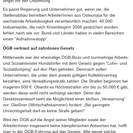
Angst vor der Ostöffnung“.
Es passt Regierung und Unternehmen gut, wenn sie, die
Stellenabbau betreiben ArbeiterInnen aus Osteuropa für die
wachsende Arbeitslosigkeit verantwortlich machen. 40.000
Industriejobs, die nach Krisenbeginn 2008 gestrichen wurden
fehlen nach wie vor. Bund und Länder haben in vielen Bereichen
einen “Aufnahmestopp”.
ÖGB vertraut auf zahnloses Gesetz
Mittlerweile war der ehemalige ÖGB-Boss und nunmehrige Arbeits-
und Sozialminister Hundstorfer mit dem Gesetz gegen “Lohn- und
Sozialdumping" auf den Plan getreten. Demnach sollen
Unternehmen, die unter dem jeweils gültigen Kollektivvertrag
bezahlen, eine Verwaltungsstrafe zahlen. Die Strafen beginnen bei
mageren 500 €. Obwohl es Höchststrafen von bis zu 50.000 € gibt,
werden diese wohl nicht verhängt werden. Denn der
Gesetzesentwurf sieht die Möglichkeit einer bloßen „Verwarnung“
vor. Gleißner (Wirtschaftskammer) fordert: „Bei geringem
Unrechtsgehalt darf es keine Strafe geben!“
Weil der ÖGB auf die Angst seiner Mitglieder sowie der
ArbeiterInnen insgesamt keine kämpferischen Antworten hat, hofft
man in der ÖGB-Führung auf das Gesetz. Wie wenig solche