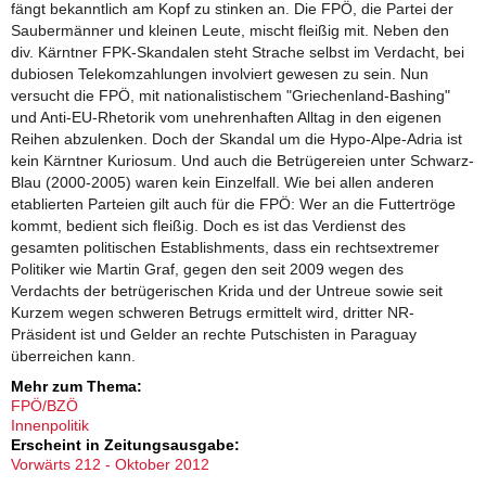
fängt bekanntlich am Kopf zu stinken an. Die FPÖ, die Partei der
Saubermänner und kleinen Leute, mischt fleißig mit. Neben den
div. Kärntner FPK-Skandalen steht Strache selbst im Verdacht, bei
dubiosen Telekomzahlungen involviert gewesen zu sein. Nun
versucht die FPÖ, mit nationalistischem "Griechenland-Bashing"
und Anti-EU-Rhetorik vom unehrenhaften Alltag in den eigenen
Reihen abzulenken. Doch der Skandal um die Hypo-Alpe-Adria ist
kein Kärntner Kuriosum. Und auch die Betrügereien unter Schwarz-
Blau (2000-2005) waren kein Einzelfall. Wie bei allen anderen
etablierten Parteien gilt auch für die FPÖ: Wer an die Futtertröge
kommt, bedient sich fleißig. Doch es ist das Verdienst des
gesamten politischen Establishments, dass ein rechtsextremer
Politiker wie Martin Graf, gegen den seit 2009 wegen des
Verdachts der betrügerischen Krida und der Untreue sowie seit
Kurzem wegen schweren Betrugs ermittelt wird, dritter NR-
Präsident ist und Gelder an rechte Putschisten in Paraguay
überreichen kann.
Mehr zum Thema:
FPÖ/BZÖ
Innenpolitik
Erscheint in Zeitungsausgabe:
Vorwärts 212 - Oktober 2012