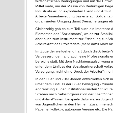
wirtschaftlichen Bedingungen und mit der Entwi
Mittel mehr, um der Masse von Bedürftigen beg
Industrialisierung explodierten Elend und Armut.
Arbeiter*innenbewegung basierte auf Solidaritä
organisierten Umgang damit (Versicherungen et
Gleichzeitig gab es zum Teil auch ein Interesse
Elementen des “Sozialstaats”, wo es zur Stabilis
aber auch zum Instrument zur Erziehung zur Arb
Arbeitskraft des Proletariats (mehr dazu Marx akt
Im Zuge der weitgehend hart durch die Arbeite
Verbesserungen fand auch eine Professionalisier
Bereichs statt. Mit dem Nachkriegsaufschwung u
unter dem Einfluss der Sozialpartnerschaft vollz
Versorgung, nicht ohne Druck der Arbeiter*inn
In den 60er und 70er Jahren entwickelten sich i
unter dem Einfluss der 68-er Bewegung - zuneh
Abgrenzung zu den institutionalisierten Strukture
Streben nach Selbstorganisation der Klient*innen
und Aktivist*innen. Beispiele dafür waren Jugen
von Jugendlichen in den Heimen, Zusammenschlü
Patientenkollektiv, autonome Vereine etc. Die Pa