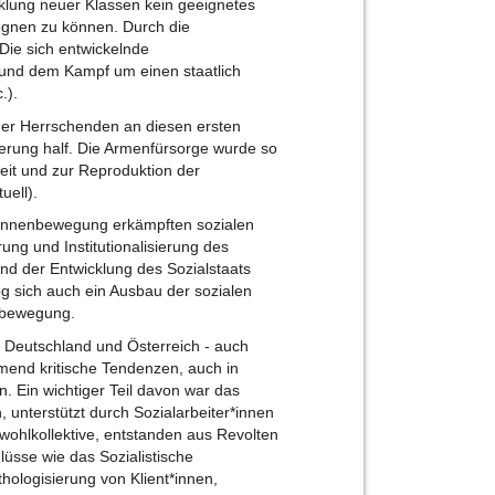
cklung neuer Klassen kein geeignetes
egnen zu können. Durch die
 Die sich entwickelnde
t und dem Kampf um einen staatlich
c.).
 der Herrschenden an diesen ersten
ierung half. Die Armenfürsorge wurde so
eit und zur Reproduktion der
uell).
r*innenbewegung erkämpften sozialen
ung und Institutionalisierung des
nd der Entwicklung des Sozialstaats
og sich auch ein Ausbau der sozialen
enbewegung.
n Deutschland und Österreich - auch
mend kritische Tendenzen, auch in
n. Ein wichtiger Teil davon war das
, unterstützt durch Sozialarbeiter*innen
dwohlkollektive, entstanden aus Revolten
sse wie das Sozialistische
thologisierung von Klient*innen,