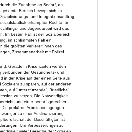
 durch die Zunahme an Bedarf, an
Der gesamte Bereich bewegt sich im
sziplinierungs- und Integrationsauftrag
sozialstaatlich erkämpfter Rechte für
lüchtlings- und Jugendarbeit wird das
h. Im besten Fall ist der Sozialbereich
g, im schlimmsten Fall ein
n die größten Verlierer*innen des
ungen, Zusammenarbeit mit Polizei
end. Gerade in Krisenzeiten werden
ng verbunden der Gesundheits- und
d in der Krise auf der einen Seite aus
i Sozialem zu sparen, auf der anderen
en, auf “unterstützende”, “friedliche”
pression zu setzen. Die Notwendigkeit
ereichs und einer bedarfsgerechten
h. Die prekären Arbeitsbedingungen
r weniger zu einer Ausfinanzierung
pfbereitschaft der Beschäftigten ist
änderungen: Um Verbesserungen zu
ndigkeit vieler Bereiche der Sozialen