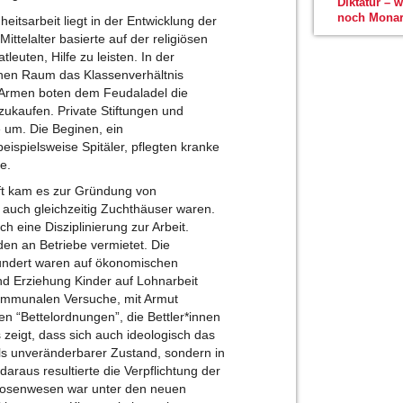
Diktatur – 
noch Monar
tsarbeit liegt in der Entwicklung der
telalter basierte auf der religiösen
euten, Hilfe zu leisten. In der
chen Raum das Klassenverhältnis
e Armen boten dem Feudaladel die
zukaufen. Private Stiftungen und
e um. Die Beginen, ein
spielsweise Spitäler, pflegten kranke
e.
aft kam es zur Gründung von
 auch gleichzeitig Zuchthäuser waren.
h eine Disziplinierung zur Arbeit.
en an Betriebe vermietet. Die
undert waren auf ökonomischen
nd Erziehung Kinder auf Lohnarbeit
 kommunalen Versuche, mit Armut
n “Bettelordnungen”, die Bettler*innen
eigt, dass sich auch ideologisch das
ls unveränderbarer Zustand, sondern in
 daraus resultierte die Verpflichtung der
lmosenwesen war unter den neuen