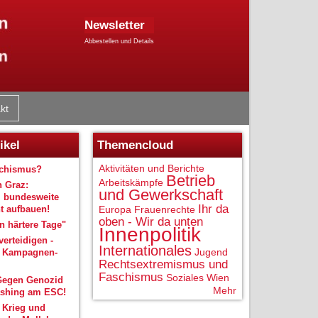
Newsletter
Abbestellen und Details
kt
ikel
Themencloud
Aktivitäten und Berichte
schismus?
Betrieb
Arbeitskämpfe
n Graz:
und Gewerkschaft
 bundesweite
Ihr da
 aufbauen!
Europa
Frauenrechte
oben - Wir da unten
 härtere Tage"
Innenpolitik
verteidigen -
Internationales
Jugend
r Kampagnen-
Rechtsextremismus und
Faschismus
Soziales
Wien
Gegen Genozid
Mehr
shing am ESC!
 Krieg und