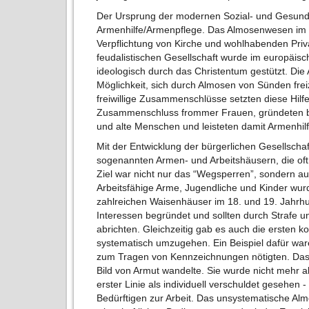
Der Ursprung der modernen Sozial- und Gesundhei
Armenhilfe/Armenpflege. Das Almosenwesen im Mit
Verpflichtung von Kirche und wohlhabenden Privatl
feudalistischen Gesellschaft wurde im europäis
ideologisch durch das Christentum gestützt. Di
Möglichkeit, sich durch Almosen von Sünden frei
freiwillige Zusammenschlüsse setzten diese Hilf
Zusammenschluss frommer Frauen, gründeten bei
und alte Menschen und leisteten damit Armenhilf
Mit der Entwicklung der bürgerlichen Gesellsch
sogenannten Armen- und Arbeitshäusern, die oft
Ziel war nicht nur das “Wegsperren”, sondern auc
Arbeitsfähige Arme, Jugendliche und Kinder wurd
zahlreichen Waisenhäuser im 18. und 19. Jahrh
Interessen begründet und sollten durch Strafe u
abrichten. Gleichzeitig gab es auch die ersten
systematisch umzugehen. Ein Beispiel dafür ware
zum Tragen von Kennzeichnungen nötigten. Das z
Bild von Armut wandelte. Sie wurde nicht mehr a
erster Linie als individuell verschuldet gesehen -
Bedürftigen zur Arbeit. Das unsystematische A