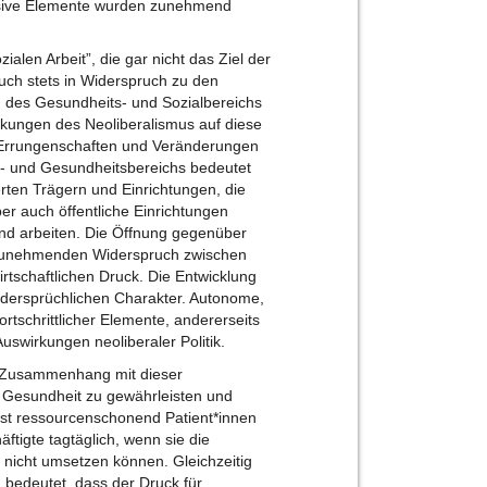
sive Elemente wurden zunehmend
zialen Arbeit”, die gar nicht das Ziel der
ch stets in Widerspruch zu den
ng des Gesundheits- und Sozialbereichs
rkungen des Neoliberalismus auf diese
 Errungenschaften und Veränderungen
al- und Gesundheitsbereichs bedeutet
rten Trägern und Einrichtungen, die
ber auch öffentliche Einrichtungen
nd arbeiten. Die Öffnung gegenüber
n zunehmenden Widerspruch zwischen
rtschaftlichen Druck. Die Entwicklung
idersprüchlichen Charakter. Autonome,
ortschrittlicher Elemente, andererseits
uswirkungen neoliberaler Politik.
m Zusammenhang mit dieser
 Gesundheit zu gewährleisten und
chst ressourcenschonend Patient*innen
tigte tagtäglich, wenn sie die
 nicht umsetzen können. Gleichzeitig
 bedeutet, dass der Druck für