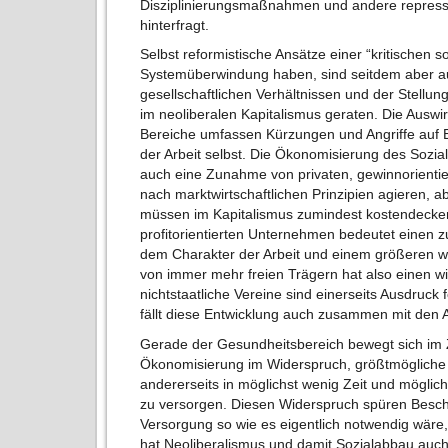
Disziplinierungsmaßnahmen und andere repres
hinterfragt.
Selbst reformistische Ansätze einer “kritischen so
Systemüberwindung haben, sind seitdem aber au
gesellschaftlichen Verhältnissen und der Stellu
im neoliberalen Kapitalismus geraten. Die Auswi
Bereiche umfassen Kürzungen und Angriffe auf
der Arbeit selbst. Die Ökonomisierung des Sozi
auch eine Zunahme von privaten, gewinnorientie
nach marktwirtschaftlichen Prinzipien agieren, a
müssen im Kapitalismus zumindest kostendecke
profitorientierten Unternehmen bedeutet eine
dem Charakter der Arbeit und einem größeren wi
von immer mehr freien Trägern hat also einen w
nichtstaatliche Vereine sind einerseits Ausdruck f
fällt diese Entwicklung auch zusammen mit den A
Gerade der Gesundheitsbereich bewegt sich i
Ökonomisierung im Widerspruch, größtmögliche
andererseits in möglichst wenig Zeit und mögli
zu versorgen. Diesen Widerspruch spüren Beschäf
Versorgung so wie es eigentlich notwendig wäre,
hat Neoliberalismus und damit Sozialabbau auch