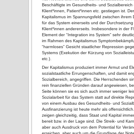
Beschäftigte im Gesundheits- und Sozialbereich
Klient*innen, Patient*innen etc. gestiegen ist. 
Kapitalismus im Spannungsfeld zwischen ihrem Di
für das System einerseits und der Durchsetzung 
Klient*innen andererseits. Insbesondere in der F
Element der “Integration ins System” sehr deutlic
im Rahmen des Kapitalismus Symptombekämpfun
“harmloses” Gesicht staatlicher Repression gege
Systems (Exekution der Kürzung von Sozialleist
etc.).
Der Kapitalismus produziert immer Armut und El
sozialstaatliche Errungenschaften, und damit e
Sozialbereich, angegriffen. Die Herrschenden sin
rein finanziellen Gründen darauf angewiesen, be
Seite können sie es sich auch immer weniger leist
Sozialarbeit für das System statt auf direkte Re
von einem Ausbau des Gesundheits- und Sozialb
Ausfinanzierung ist heute mehr als offensichtlic
zeigen gleichzeitig, dass Staat und Kapital imme
bereit bzw. in der Lage sind. Die Streik- und Kam
aber auch Ausdruck von dem Potential für Ver
erreichen, aber auch um die Grundlage der Notwe