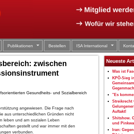
Jump to navigation
Publikationen
Bestellen
ISA International
Konta
Neueste Art
sbereich: zwischen
ssionsinstrument
Was ist Fa
KPÖ-Sieg i
Gemeinsam
Gegenmacht
rfsorientierten Gesundheits- und Sozialbereich
"Es kommen
Streikrecht 
Gelungene
erstützung angewiesen. Die Frage nach
Auftakt!
, die aus unterschiedlichen Gründen nicht
Shitshow. 
tem leben und am sozialen Leben
und Pinkwa
lschaften gestellt und war immer mit den
Iran: Gegen
ngungen verbunden.