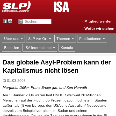
Jump to navigation
→ Mitglied werden
→ Wofür wir stehen
Über uns
SLP vor Ort
Themen
Publikationen
Bestellen
ISA International
Kontakt
Das globale Asyl-Problem kann der
Kapitalismus nicht lösen
Di 01.03.2005
Margarita Döller, Franz Breier jun. und Ken Horvath
Am 1. Jänner 2004 waren laut UNHCR weltweit 20 Millionen
Menschen auf der Flucht. 85 Prozent davon flüchtete in Staaten
außerhalb (!) von Europa, den USA und Australien/ Neuseeland -
derzeit zum Beispiel vor allem im Sudan und seinen
Nachbarstaaten. Obwohl die Zahl der AsylwerberInnen in der EU