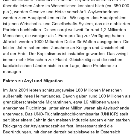
über die letzten Jahre im Wesentlichen konstant blieb (ca. 350.000
p.a.), werden Gesetze und Hetze verschärft. AsylwerberInnen
werden zum Hauptproblem erklärt. Wir sagen: das Hauptproblem
ist jenes Wirtschafts- und Gesellschafts-System, das die etablierten
Parteien hochhalten. Dieses sorgt weltweit für rund 1,2 Milliarden
Menschen, die weniger als 1 Euro pro Tag zur Verfügung haben.
Jährlich werden 1000 Milliarden Dollar für Waffen ausgegeben. Die
letzten Jahre sahen eine Zunahme an Kriegen und Unsicherheit
auf der Erde. Der Kapitalismus ist instabiler geworden. Das zwingt
immer mehr Menschen zur Flucht. Gleichzeitig sind die reichen
kapitalistischen Länder nicht in der Lage, diese Probleme zu
managen.
Fakten zu Asyl und Migration
Im Jahr 2004 lebten schätzungsweise 180 Millionen Menschen
außerhalb ihres Heimatlandes. Davon galten rund 160 Millionen als
grenzüberschreitende MigrantInnen, etwa 16 Millionen waren
anerkannte Flüchtlinge, unter einer Million waren als Asylsuchende
unterwegs. Das UNO-Flüchtlingshochkommissariat (UNHCR) stellt
seit über einem Jahr in den meisten Industrieländern einen starken
Rückgang der Asylantragszahlen fest. Interessant sind die
Begründungen, mit denen derzeit beispielsweise in Österreich