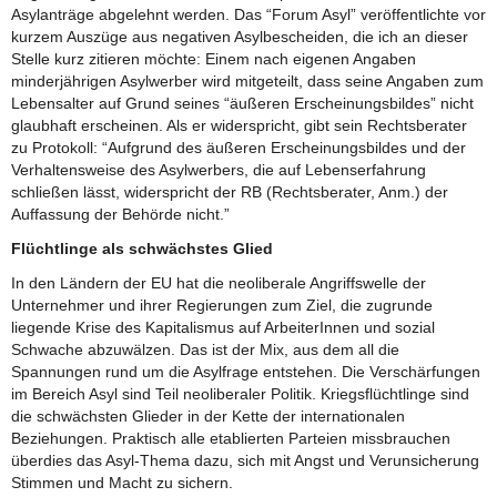
Asylanträge abgelehnt werden. Das “Forum Asyl” veröffentlichte vor
kurzem Auszüge aus negativen Asylbescheiden, die ich an dieser
Stelle kurz zitieren möchte: Einem nach eigenen Angaben
minderjährigen Asylwerber wird mitgeteilt, dass seine Angaben zum
Lebensalter auf Grund seines “äußeren Erscheinungsbildes” nicht
glaubhaft erscheinen. Als er widerspricht, gibt sein Rechtsberater
zu Protokoll: “Aufgrund des äußeren Erscheinungsbildes und der
Verhaltensweise des Asylwerbers, die auf Lebenserfahrung
schließen lässt, widerspricht der RB (Rechtsberater, Anm.) der
Auffassung der Behörde nicht.”
Flüchtlinge als schwächstes Glied
In den Ländern der EU hat die neoliberale Angriffswelle der
Unternehmer und ihrer Regierungen zum Ziel, die zugrunde
liegende Krise des Kapitalismus auf ArbeiterInnen und sozial
Schwache abzuwälzen. Das ist der Mix, aus dem all die
Spannungen rund um die Asylfrage entstehen. Die Verschärfungen
im Bereich Asyl sind Teil neoliberaler Politik. Kriegsflüchtlinge sind
die schwächsten Glieder in der Kette der internationalen
Beziehungen. Praktisch alle etablierten Parteien missbrauchen
überdies das Asyl-Thema dazu, sich mit Angst und Verunsicherung
Stimmen und Macht zu sichern.