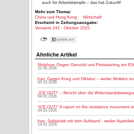
auch für Arbeitskämpfe – das hat Zukunft!
Mehr zum Thema:
China und Hong Kong
Wirtschaft
Erscheint in Zeitungsausgabe:
Vorwärts 242 - Oktober 2015
Ähnliche Artikel
Shitshow. Gegen Genozid und Pinkwashing am ES
12.05.2026
Iran: Gegen Krieg und Diktatur – weder Mullahs n
03.03.2026
„ICE OUT!“ – Bericht über die Widerstandsbewegu
04.02.2026
“ICE OUT!” A report on the resistance movement i
04.02.2026
Iran: Solidarität mit dem Aufstand - weder Ayatoll
14.01.2026