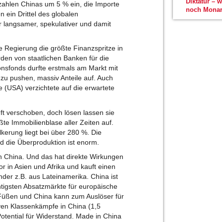
Diktatur – 
tzahlen Chinas um 5 % ein, die Importe
noch Monar
 ein Drittel des globalen
langsamer, spekulativer und damit
e Regierung die größte Finanzspritze in
rden von staatlichen Banken für die
ionsfonds durfte erstmals am Markt mit
 zu pushen, massiv Anteile auf. Auch
e (USA) verzichtete auf die erwartete
t verschoben, doch lösen lassen sie
ößte Immobilienblase aller Zeiten auf.
erung liegt bei über 280 %. Die
nd die Überproduktion ist enorm.
uch China. Und das hat direkte Wirkungen
or in Asien und Afrika und kauft einen
nder z.B. aus Lateinamerika. China ist
htigsten Absatzmärkte für europäische
n Füßen und China kann zum Auslöser für
en Klassenkämpfe in China (1,5
Potential für Widerstand. Made in China