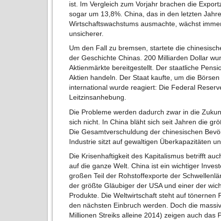
ist. Im Vergleich zum Vorjahr brachen die Expor
sogar um 13,8%. China, das in den letzten Jahren
Wirtschaftswachstums ausmachte, wächst immer 
unsicherer.
Um den Fall zu bremsen, startete die chinesisch
der Geschichte Chinas. 200 Milliarden Dollar wu
Aktienmärkte bereitgestellt. Der staatliche Pens
Aktien handeln. Der Staat kaufte, um die Börsen
international wurde reagiert: Die Federal Reserv
Leitzinsanhebung.
Die Probleme werden dadurch zwar in die Zukunf
sich nicht. In China bläht sich seit Jahren die gr
Die Gesamtverschuldung der chinesischen Bevölk
Industrie sitzt auf gewaltigen Überkapazitäten u
Die Krisenhaftigkeit des Kapitalismus betrifft a
auf die ganze Welt. China ist ein wichtiger Invest
großen Teil der Rohstoffexporte der Schwellenlä
der größte Gläubiger der USA und einer der wic
Produkte. Die Weltwirtschaft steht auf tönerne
den nächsten Einbruch werden. Doch die massiv
Millionen Streiks alleine 2014) zeigen auch das 