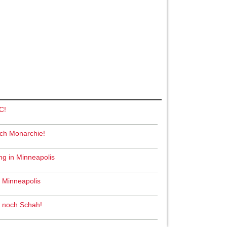
C!
och Monarchie!
ng in Minneapolis
n Minneapolis
ah noch Schah!