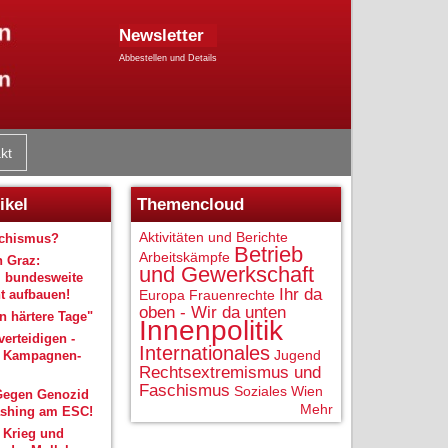
Newsletter
Abbestellen und Details
kt
ikel
Themencloud
Aktivitäten und Berichte
schismus?
Betrieb
Arbeitskämpfe
n Graz:
und Gewerkschaft
 bundesweite
Ihr da
 aufbauen!
Europa
Frauenrechte
oben - Wir da unten
 härtere Tage"
Innenpolitik
verteidigen -
Internationales
Jugend
r Kampagnen-
Rechtsextremismus und
Faschismus
Soziales
Wien
Gegen Genozid
Mehr
shing am ESC!
 Krieg und