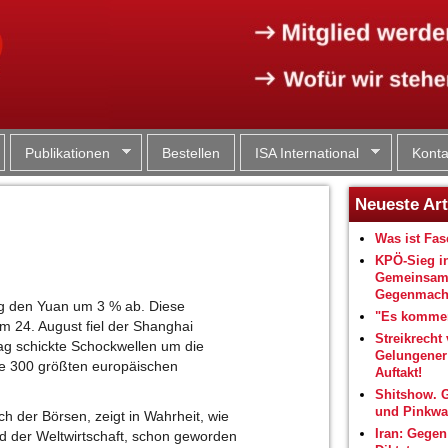
Jump to navigation
Publikationen
Bestellen
ISA International
Konta
Neueste Art
Was ist Fa
KPÖ-Sieg i
Gemeinsam
Gegenmacht
ng den Yuan um 3 % ab. Diese
"Es kommen
m 24. August fiel der Shanghai
Streikrecht 
g schickte Schockwellen um die
Gelungene
ie 300 größten europäischen
Auftakt!
Shitshow. 
und Pinkwa
h der Börsen, zeigt in Wahrheit, wie
Iran: Gegen
rd der Weltwirtschaft, schon geworden