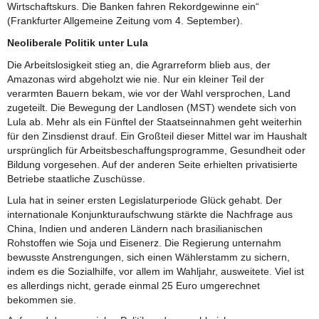
Wirtschaftskurs. Die Banken fahren Rekordgewinne ein“
(Frankfurter Allgemeine Zeitung vom 4. September).
Neoliberale Politik unter Lula
Die Arbeitslosigkeit stieg an, die Agrarreform blieb aus, der
Amazonas wird abgeholzt wie nie. Nur ein kleiner Teil der
verarmten Bauern bekam, wie vor der Wahl versprochen, Land
zugeteilt. Die Bewegung der Landlosen (MST) wendete sich von
Lula ab. Mehr als ein Fünftel der Staatseinnahmen geht weiterhin
für den Zinsdienst drauf. Ein Großteil dieser Mittel war im Haushalt
ursprünglich für Arbeitsbeschaffungsprogramme, Gesundheit oder
Bildung vorgesehen. Auf der anderen Seite erhielten privatisierte
Betriebe staatliche Zuschüsse.
Lula hat in seiner ersten Legislaturperiode Glück gehabt. Der
internationale Konjunkturaufschwung stärkte die Nachfrage aus
China, Indien und anderen Ländern nach brasilianischen
Rohstoffen wie Soja und Eisenerz. Die Regierung unternahm
bewusste Anstrengungen, sich einen Wählerstamm zu sichern,
indem es die Sozialhilfe, vor allem im Wahljahr, ausweitete. Viel ist
es allerdings nicht, gerade einmal 25 Euro umgerechnet
bekommen sie.