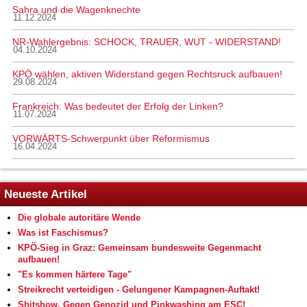
Sahra und die Wagenknechte
11.12.2024
NR-Wahlergebnis: SCHOCK, TRAUER, WUT - WIDERSTAND!
04.10.2024
KPÖ wählen, aktiven Widerstand gegen Rechtsruck aufbauen!
29.08.2024
Frankreich: Was bedeutet der Erfolg der Linken?
11.07.2024
VORWÄRTS-Schwerpunkt über Reformismus
16.04.2024
Neueste Artikel
Die globale autoritäre Wende
Was ist Faschismus?
KPÖ-Sieg in Graz: Gemeinsam bundesweite Gegenmacht
aufbauen!
"Es kommen härtere Tage"
Streikrecht verteidigen - Gelungener Kampagnen-Auftakt!
Shitshow. Gegen Genozid und Pinkwashing am ESC!