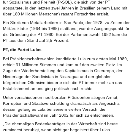
für Sozialismus und Freiheit (P-SOL), die sich von der PT
abspaltete, in den letzten zwei Jahren in Brasilien (einem Land mit
über 180 Millionen Menschen) rasant Fortschritte erzielt.
Ein Streik von Metallarbeitern in Sao Paulo, der 1978, zu Zeiten der
Militärdiktatur (1964 bis 1985) stattfand, war der Ausgangspunkt für
die Gründung der PT 1980. Bei der Parlamentswahl 1982 kam die
PT aus dem Stand auf 3,5 Prozent.
PT, die Partei Lulas
Bei Präsidentschaftswahlen kandidierte Lula zum ersten Mal 1989,
erhielt 31 Millionen Stimmen und kam auf den zweiten Platz. Im
Zuge der Wiederherstellung des Kapitalismus in Osteuropa, der
Niederlage der Sandinistas in Nicaragua und der globalen
bürgerlichen Offensive biederte sich die PT immer mehr an das
Establishment an und ging politisch nach rechts.
Unter verschiedenen neoliberalen Präsidenten stiegen Armut,
Korruption und Staatsverschuldung dramatisch an. Angesichts
dessen gelang es Lula bei seinem vierten Versuch, die
Präsidentschaftswahl im Jahr 2002 für sich zu entscheiden.
„Die ehemaligen Bedenkenträger in der Wirtschaft sind heute
zumindest beruhigt, wenn nicht gar begeistert über Lulas