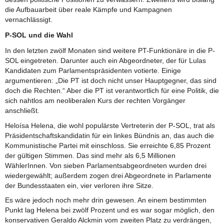
die Aufbauarbeit über reale Kämpfe und Kampagnen
vernachlässigt.
P-SOL und die Wahl
In den letzten zwölf Monaten sind weitere PT-Funktionäre in die P-
SOL eingetreten. Darunter auch ein Abgeordneter, der für Lulas
Kandidaten zum Parlamentspräsidenten votierte. Einige
argumentieren: „Die PT ist doch nicht unser Hauptgegner, das sind
doch die Rechten.“ Aber die PT ist verantwortlich für eine Politik, die
sich nahtlos am neoliberalen Kurs der rechten Vorgänger
anschließt.
Heloísa Helena, die wohl populärste Vertreterin der P-SOL, trat als
Präsidentschaftskandidatin für ein linkes Bündnis an, das auch die
Kommunistische Partei mit einschloss. Sie erreichte 6,85 Prozent
der gültigen Stimmen. Das sind mehr als 6,5 Millionen
WählerInnen. Von sieben Parlamentsabgeordneten wurden drei
wiedergewählt; außerdem zogen drei Abgeordnete in Parlamente
der Bundesstaaten ein, vier verloren ihre Sitze.
Es wäre jedoch noch mehr drin gewesen. An einem bestimmten
Punkt lag Helena bei zwölf Prozent und es war sogar möglich, den
konservativen Geraldo Alckmin vom zweiten Platz zu verdrängen,