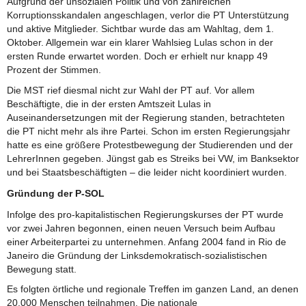
Aufgrund der unsozialen Politik und von zahlreichen
Korruptionsskandalen angeschlagen, verlor die PT Unterstützung
und aktive Mitglieder. Sichtbar wurde das am Wahltag, dem 1.
Oktober. Allgemein war ein klarer Wahlsieg Lulas schon in der
ersten Runde erwartet worden. Doch er erhielt nur knapp 49
Prozent der Stimmen.
Die MST rief diesmal nicht zur Wahl der PT auf. Vor allem
Beschäftigte, die in der ersten Amtszeit Lulas in
Auseinandersetzungen mit der Regierung standen, betrachteten
die PT nicht mehr als ihre Partei. Schon im ersten Regierungsjahr
hatte es eine größere Protestbewegung der Studierenden und der
LehrerInnen gegeben. Jüngst gab es Streiks bei VW, im Banksektor
und bei Staatsbeschäftigten – die leider nicht koordiniert wurden.
Gründung der P-SOL
Infolge des pro-kapitalistischen Regierungskurses der PT wurde
vor zwei Jahren begonnen, einen neuen Versuch beim Aufbau
einer Arbeiterpartei zu unternehmen. Anfang 2004 fand in Rio de
Janeiro die Gründung der Linksdemokratisch-sozialistischen
Bewegung statt.
Es folgten örtliche und regionale Treffen im ganzen Land, an denen
20.000 Menschen teilnahmen. Die nationale