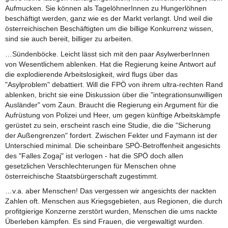
Aufmucken. Sie können als TagelöhnerInnen zu Hungerlöhnen
beschäftigt werden, ganz wie es der Markt verlangt. Und weil die
österreichischen Beschäftigten um die billige Konkurrenz wissen,
sind sie auch bereit, billiger zu arbeiten.
…Sündenböcke. Leicht lässt sich mit den paar AsylwerberInnen
von Wesentlichem ablenken. Hat die Regierung keine Antwort auf
die explodierende Arbeitslosigkeit, wird flugs über das
"Asylproblem" debattiert. Will die FPÖ von ihrem ultra-rechten Rand
ablenken, bricht sie eine Diskussion über die "integrationsunwilligen
Ausländer" vom Zaun. Braucht die Regierung ein Argument für die
Aufrüstung von Polizei und Heer, um gegen künftige Arbeitskämpfe
gerüstet zu sein, erscheint rasch eine Studie, die die "Sicherung
der Außengrenzen" fordert. Zwischen Fekter und Faymann ist der
Unterschied minimal. Die scheinbare SPÖ-Betroffenheit angesichts
des "Falles Zogaj" ist verlogen - hat die SPÖ doch allen
gesetzlichen Verschlechterungen für Menschen ohne
österreichische Staatsbürgerschaft zugestimmt.
…v.a. aber Menschen! Das vergessen wir angesichts der nackten
Zahlen oft. Menschen aus Kriegsgebieten, aus Regionen, die durch
profitgierige Konzerne zerstört wurden, Menschen die ums nackte
Überleben kämpfen. Es sind Frauen, die vergewaltigt wurden.