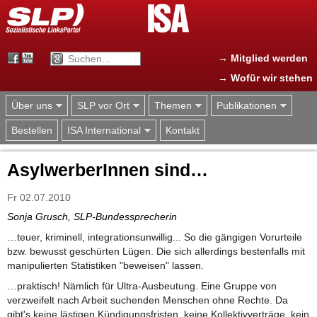
Jump to navigation
→ Mitglied werden
→ Wofür wir stehen
Über uns
SLP vor Ort
Themen
Publikationen
Bestellen
ISA International
Kontakt
AsylwerberInnen sind…
Fr 02.07.2010
Sonja Grusch, SLP-Bundessprecherin
…teuer, kriminell, integrationsunwillig... So die gängigen Vorurteile
bzw. bewusst geschürten Lügen. Die sich allerdings bestenfalls mit
manipulierten Statistiken "beweisen" lassen.
…praktisch! Nämlich für Ultra-Ausbeutung. Eine Gruppe von
verzweifelt nach Arbeit suchenden Menschen ohne Rechte. Da
gibt's keine lästigen Kündigungsfristen, keine Kollektivverträge, kein