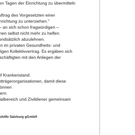
en Tagen der Einrichtung zu übermitteln
uftrag des Vorgesetzten einer
nrichtung zu unterziehen."
– an sich schon fragwürdigen –
nen selbst nicht mehr zu helfen.
rundsätzlich abzulehnen.
n im privaten Gesundheits- und
igen Kollektivvertrag. Es ergäben sich
chäftigten mit den Anliegen der
uf Krankenstand.
stträgerorganisationen, damit diese
können
nern.
ialbereich und Zivildiener gemeinsam
benshilfe Salzburg gGmbH