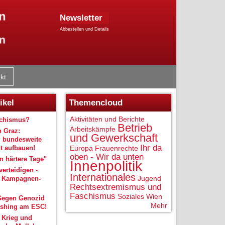
Newsletter
Abbestellen und Details
kt
ikel
Themencloud
Aktivitäten und Berichte
schismus?
Betrieb
Arbeitskämpfe
n Graz:
und Gewerkschaft
 bundesweite
Ihr da
 aufbauen!
Europa
Frauenrechte
oben - Wir da unten
 härtere Tage"
Innenpolitik
verteidigen -
Internationales
Jugend
r Kampagnen-
Rechtsextremismus und
Faschismus
Soziales
Wien
Gegen Genozid
Mehr
shing am ESC!
 Krieg und