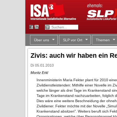
Über uns
SLP vor Ort
Themen
Zivis: auch wir haben ein R
Di 05.01.2010
Moritz Erkl
Innenministerin Maria Fekter plant für 2010 eine
Zivildienstleistenden: Mithilfe einer Novelle im Zi
welche länger als drei Tage im Krankenstand sin
Tage im Krankenstand nachzuarbeiten, folglich de
Dies wäre eine weitere Beschneidung der ohneh
Zivildiener. Fekter möchte mit der Novelle „Simul
Krankenstand absitzen". Weiters beruft sich Fe
Organisationen, welche über Personalmangel kl