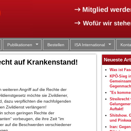
Jump to navigation
Publikationen
Bestellen
ISA International
Konta
Neueste Art
echt auf Krankenstand!
Was ist Fa
KPÖ-Sieg i
Gemeinsam
Gegenmacht
n weiteren Angriff auf die Rechte der
"Es kommen
vildienstgesetz möchte sie Zivildiener,
Streikrecht 
d, dazu verpflichten die nachfolgenden
Gelungene
n Zivildienst verlängern!
Auftakt!
in schon geringen Rechte der
Shitshow. 
anten“ vorbeugen, die ihre Zeit "im
und Pinkwa
kter auf die Beschwerden verschiedener
Iran: Gegen
agen.