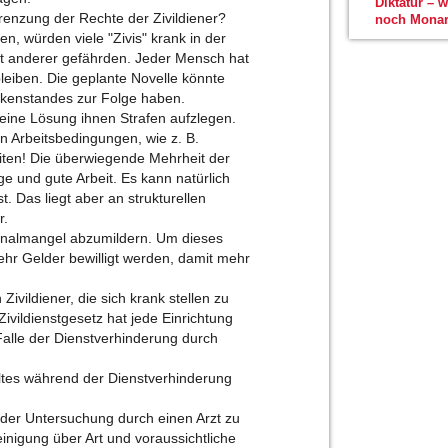
Diktatur – 
enzung der Rechte der Zivildiener?
noch Monar
n, würden viele "Zivis" krank in der
it anderer gefährden. Jeder Mensch hat
leiben. Die geplante Novelle könnte
nkenstandes zur Folge haben.
eine Lösung ihnen Strafen aufzlegen.
en Arbeitsbedingungen, wie z. B.
ten! Die überwiegende Mehrheit der
tige und gute Arbeit. Es kann natürlich
. Das liegt aber an strukturellen
r.
sonalmangel abzumildern. Um dieses
hr Gelder bewilligt werden, damit mehr
Zivildiener, die sich krank stellen zu
Zivildienstgesetz hat jede Einrichtung
 Falle der Dienstverhinderung durch
ltes während der Dienstverhinderung
der Untersuchung durch einen Arzt zu
inigung über Art und voraussichtliche