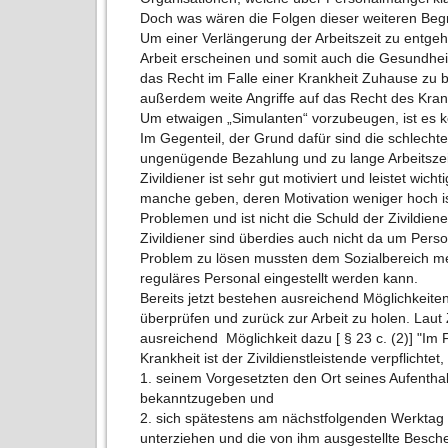
Doch was wären die Folgen dieser weiteren Begr
Um einer Verlängerung der Arbeitszeit zu entgehe
Arbeit erscheinen und somit auch die Gesundhe
das Recht im Falle einer Krankheit Zuhause zu b
außerdem weite Angriffe auf das Recht des Kra
Um etwaigen „Simulanten“ vorzubeugen, ist es k
Im Gegenteil, der Grund dafür sind die schlecht
ungenügende Bezahlung und zu lange Arbeitszei
Zivildiener ist sehr gut motiviert und leistet wich
manche geben, deren Motivation weniger hoch ist
Problemen und ist nicht die Schuld der Zivildiene
Zivildiener sind überdies auch nicht da um Per
Problem zu lösen mussten dem Sozialbereich me
reguläres Personal eingestellt werden kann.
Bereits jetzt bestehen ausreichend Möglichkeiten 
überprüfen und zurück zur Arbeit zu holen. Laut 
ausreichend Möglichkeit dazu [ § 23 c. (2)] "Im
Krankheit ist der Zivildienstleistende verpflichtet,
1. seinem Vorgesetzten den Ort seines Aufentha
bekanntzugeben und
2. sich spätestens am nächstfolgenden Werktag 
unterziehen und die von ihm ausgestellte Besche