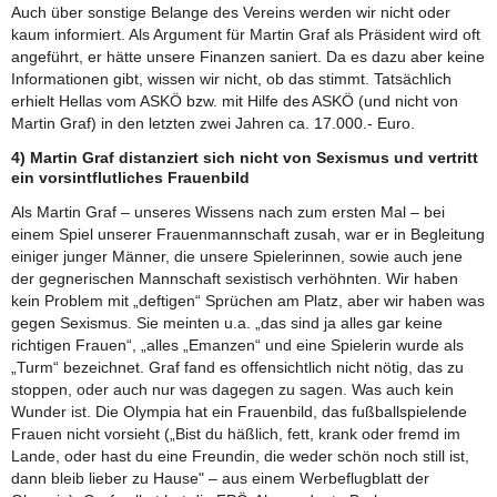
Auch über sonstige Belange des Vereins werden wir nicht oder
kaum informiert. Als Argument für Martin Graf als Präsident wird oft
angeführt, er hätte unsere Finanzen saniert. Da es dazu aber keine
Informationen gibt, wissen wir nicht, ob das stimmt. Tatsächlich
erhielt Hellas vom ASKÖ bzw. mit Hilfe des ASKÖ (und nicht von
Martin Graf) in den letzten zwei Jahren ca. 17.000.- Euro.
4) Martin Graf distanziert sich nicht von Sexismus und vertritt
ein vorsintflutliches Frauenbild
Als Martin Graf – unseres Wissens nach zum ersten Mal – bei
einem Spiel unserer Frauenmannschaft zusah, war er in Begleitung
einiger junger Männer, die unsere Spielerinnen, sowie auch jene
der gegnerischen Mannschaft sexistisch verhöhnten. Wir haben
kein Problem mit „deftigen“ Sprüchen am Platz, aber wir haben was
gegen Sexismus. Sie meinten u.a. „das sind ja alles gar keine
richtigen Frauen“, „alles „Emanzen“ und eine Spielerin wurde als
„Turm“ bezeichnet. Graf fand es offensichtlich nicht nötig, das zu
stoppen, oder auch nur was dagegen zu sagen. Was auch kein
Wunder ist. Die Olympia hat ein Frauenbild, das fußballspielende
Frauen nicht vorsieht („Bist du häßlich, fett, krank oder fremd im
Lande, oder hast du eine Freundin, die weder schön noch still ist,
dann bleib lieber zu Hause" – aus einem Werbeflugblatt der