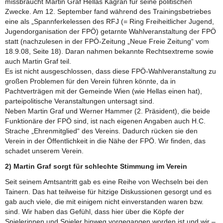
missbraucht Martin Graf Hellas Kagran für seine politischen
Zwecke. Am 12. September fand während des Trainingsbetriebes
eine als „Spannferkelessen des RFJ (= Ring Freiheitlicher Jugend,
Jugendorganisation der FPÖ) getarnte Wahlveranstaltung der FPÖ
statt (nachzulesen in der FPÖ-Zeitung „Neue Freie Zeitung“ vom
18.9.08, Seite 18). Daran nahmen bekannte Rechtsextreme sowie
auch Martin Graf teil.
Es ist nicht ausgeschlossen, dass diese FPÖ-Wahlveranstaltung zu
großen Problemen für den Verein führen könnte, da in
Pachtverträgen mit der Gemeinde Wien (wie Hellas einen hat),
parteipolitische Veranstaltungen untersagt sind.
Neben Martin Graf und Werner Hammer (2. Präsident), die beide
Funktionäre der FPÖ sind, ist nach eigenen Angaben auch H.C.
Strache „Ehrenmitglied“ des Vereins. Dadurch rücken sie den
Verein in der Öffentlichkeit in die Nähe der FPÖ. Wir finden, das
schadet unserem Verein.
2) Martin Graf sorgt für schlechte Stimmung im Verein
Seit seinem Amtsantritt gab es eine Reihe von Wechseln bei den
Tainern. Das hat teilweise für hitzige Diskussionen gesorgt und es
gab auch viele, die mit einigem nicht einverstanden waren bzw.
sind. Wir haben das Gefühl, dass hier über die Köpfe der
Spielerinnen und Spieler hinweg vorgegangen worden ist und wir –