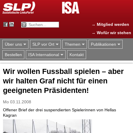
Jump to navigation
→ Mitglied werden
→ Wofür wir stehen
Über uns
SLP vor Ort
Themen
Publikationen
Bestellen
ISA International
Kontakt
Wir wollen Fussball spielen – aber
wir halten Graf nicht für einen
geeigneten Präsidenten!
Mo 03.11.2008
Offener Brief der drei suspendierten Spielerinnen von Hellas
Kagran