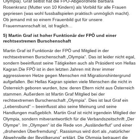
Olympia). Graf selbst hat die FPÖ-Abgeordnete Barbara
Rosenkranz (Mutter von 10 Kindern) als Vorbild für alle Frauen
gepriesen (was wohl fussballspielen praktisch unmöglich macht).
Ob jemand mit so einem Frauenbild gut für unsere
Frauenmannschaft ist, ist fraglich…
5) Martin Graf ist hoher Funktionär der FPÖ und einer
rechtsextremen Burschenschaft
Martin Graf ist Funktionär der FPÖ und Mitglied in der
rechtsextremen Burschenschaft „Olympia“. Das ist leider nicht egal,
sondern beeinflusst seine Tätigkeiten auch als Präsident von Hellas
Kagran.Die FPÖ ist in den letzten Jahren mit ihrer immer
aggressiveren Hetze gegen Menschen mit Migrationshintergrund
aufgefallen. Bei Hellas Kagran spielen viele Menschen die nicht in
Österreich geboren wurden, bzw. deren Eltern nicht aus Österreich
stammen. Außerdem ist Martin Graf Mitglied bei der
rechtsextremen Burschenschaft „Olympia“. Dies ist laut Graf ein
„Lebensbund“ – beeinflusst also seine Meinung und seine
Handlungen maßgeblich. Martin Graf ist nicht irgendein Mitglied der
Olympia, sondern mitverantwortlich für die Verbandszeitschrift „Der
Olympe“. Im „Olympen“ ist die Rede von „Ausländerflut“ und einer
„drohenden Überfremdung“. Rassismus wird dort als „natürlicher
Abwehrwille der Bevölkerung“ erklärt. Die Olympia betrauert die