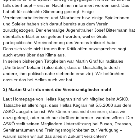
falls überhaupt – erst im Nachhinein informiert worden sind. Das
hat oft für schlechte Stimmung gesorgt. Einige
Vereinsmitarbeiterinnen und Mitarbeiter bzw. einige Spielerinnen
und Spieler haben sich darauf bereits aus dem Verein
zurückgezogen. Der ehemalige Jugendtrainer Josef Bittermann hat
ebenfalls erklärt er sei gefeuert worden, weil er Grafs
parteipolitische Vereinnahmung des Vereins kritisiert habe.
Dass sich viele nicht trauen ihre Kritik offen anzusprechen sagt
auch etwas über das Klima aus.
In seinen bisherigen Tätigkeiten war Martin Graf für radikales
„Umfärben“ bekannt (also dafür, dass er Beschäftigte durch
andere, ihm politisch nahe stehende ersetzte). Wir befürchten,
dass er das bei Hellas auch vor hat.
3) Martin Graf informiert die Vereinsmitglieder nicht
Laut Homepage von Hellas Kagran sind wir Mitglied beim ASKÖ.
Tatsache ist allerdings, dass Hellas Kagran mit 5.5.2008 aus dem
ASKÖ ausgetreten ist. Wir können uns nicht erinnern, dass wir
dazu gefragt, oder auch nur darüber informiert worden wären. Der
ASKÖ stellt seinen Mitgliedern Unterstützung bei Busen, Dressen,
Seminarräumen und Trainingsmöglichkeiten zur Verfügung –
warum sollen wir auf das alles in Zukunft verzichten?