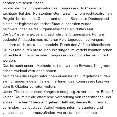
neofaschistischen Szene.
So war der Hauptorganisator des Kongresses, Jo Conrad, ein
wichtiger Teil des "Fürstentum Germania" - Einem rechtsextremen
Projekt, bei dem das Gebiet rund um ein Schloss in Deutschland
als neuer legitimer deutscher Staat ausgerufen wurde.
Nun versuchen es die OrganisatorInnen ein drittes Mal.
Die SLP ist eine aktive antifaschistische Organisation. Für uns
bedeutet Antifaschismus nicht nur Feiertagsreden schwingen,
sondern auch konkret zu handeln. Durch den Aufbau öffentlichen
Drucks und durch breite Mobilisierungen im Vorfeld konnten schon
oft rechte Aufmärsche oder Kongresse gestoppt oder verhindert
werden.
Das ist auch unsere Methode, mit der wir den Bewusst-Kongress
schon zweimal vertrieben haben.
Nun haben die OrganisatorInnen einen neuen Ort gefunden, den
sie nur angemeldeten TeilnehmerInnen des Kongresses kurz vor
dem 8. Oktober verraten wollen.
Unser Ziel ist es, diesen Kongress endgültig zu verhindern. Es darf
keinen Raum für die öffentliche Verbreitung von rassistischen und
antisemitischen "Theorien" geben. Helft mit, diesen Kongress zu
verhindern! Leitet diesen Aufruf weiter, informiert andere und
versucht, selbst herauszufinden, wo er stattfinden könnte.