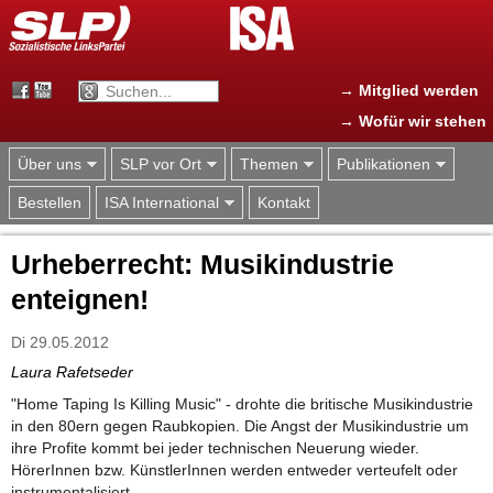
Jump to navigation
→ Mitglied werden
→ Wofür wir stehen
Über uns
SLP vor Ort
Themen
Publikationen
Bestellen
ISA International
Kontakt
Urheberrecht: Musikindustrie
enteignen!
Di 29.05.2012
Laura Rafetseder
"Home Taping Is Killing Music" - drohte die britische Musikindustrie
in den 80ern gegen Raubkopien. Die Angst der Musikindustrie um
ihre Profite kommt bei jeder technischen Neuerung wieder.
HörerInnen bzw. KünstlerInnen werden entweder verteufelt oder
instrumentalisiert.