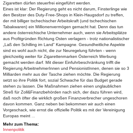
Zigaretten dürfen steuerfrei eingeführt werden.
Eines ist klar: Der Regierung geht es nicht darum, Finsterlinge wie
den Besitzer des Duty-Free-Shops in Klein-Haugsdorf zu treffen,
der mit billiger tschechischer Arbeitskraft (und tschechischen
Tabakwaren) ein Millionenvermögen gemacht hat. Denn das tun
andere österreichische Unternehmer auch, wenn sie Arbeitsplätze
aus Profitgründen Richtung Osten verlagern - trotz nationalistischer
„Laß den Schilling im Land” Kampagne. Gesundheitliche Aspekte
sind es wohl auch nicht, die zur Neuregelung führten - wenn
gleichzeitig weiter für Zigarettenmarken Österreich Werbung
gemacht werden darf. Mit dieser Einfuhrbeschränkung trifft die
Regierung ArbeitnehmerInnen und PensionistInnen, denen sie so 3
Milliarden mehr aus der Tasche ziehen möchte. Die Regierung
setzt so ihre Politik fort, sozial Schwache für das Budget gerade
stehen zu lassen. Die Maßnahmen ziehen einen unglaublichen
Streß für Zoll&Finanzbehörden nach sich, der dazu führen wird,
daß noch öfter die wirklich großen Finanzverbrecher ungeschoren
davon kommen. Ganz neben bei bekommen wir auch einen
Vorgeschack, wie ernst die offizielle Politik es mit der Vereinigung
Europas meint ...
Mehr zum Thema:
Innenpolitik