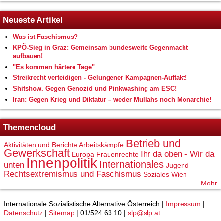
Neueste Artikel
Was ist Faschismus?
KPÖ-Sieg in Graz: Gemeinsam bundesweite Gegenmacht
aufbauen!
"Es kommen härtere Tage"
Streikrecht verteidigen - Gelungener Kampagnen-Auftakt!
Shitshow. Gegen Genozid und Pinkwashing am ESC!
Iran: Gegen Krieg und Diktatur – weder Mullahs noch Monarchie!
Themencloud
Betrieb und
Aktivitäten und Berichte
Arbeitskämpfe
Gewerkschaft
Ihr da oben - Wir da
Europa
Frauenrechte
Innenpolitik
Internationales
unten
Jugend
Rechtsextremismus und Faschismus
Soziales
Wien
Mehr
Internationale Sozialistische Alternative Österreich |
Impressum
|
Datenschutz
|
Sitemap
| 01/524 63 10 |
slp@slp.at