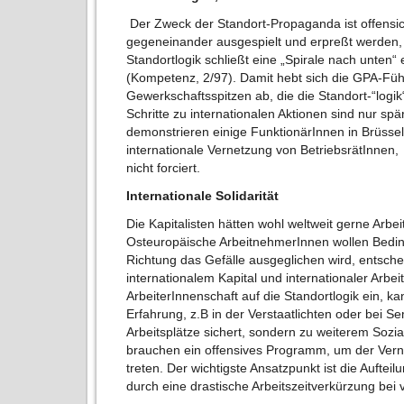
Der Zweck der Standort-Propaganda ist offensic
gegeneinander ausgespielt und erpreßt werden,
Standortlogik schließt eine „Spirale nach unten“
(Kompetenz, 2/97). Damit hebt sich die GPA-Fü
Gewerkschaftsspitzen ab, die die Standort-“logik“
Schritte zu internationalen Aktionen sind nur spä
demonstrieren einige FunktionärInnen in Brüssel
internationale Vernetzung von BetriebsrätInnen, 
nicht forciert.
Internationale Solidarität
Die Kapitalisten hätten wohl weltweit gerne Arb
Osteuropäische ArbeitnehmerInnen wollen Beding
Richtung das Gefälle ausgeglichen wird, entsche
internationalem Kapital und internationaler Arbei
ArbeiterInnenschaft auf die Standortlogik ein, ka
Erfahrung, z.B in der Verstaatlichten oder bei Se
Arbeitsplätze sichert, sondern zu weiterem Sozi
brauchen ein offensives Programm, um der Vern
treten. Der wichtigste Ansatzpunkt ist die Aufteil
durch eine drastische Arbeitszeitverkürzung bei