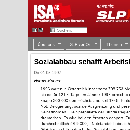
Über uns
SLP vor Ort
Themen
Sozialabbau schafft Arbeits
Do 01.05.1997
Harald Mahrer
1996 waren in Österreich insgesamt 708.753 Men
sie es für 121,4 Tage. Im Jänner 1997 erreichte
knapp 300.000 den Höchststand seit 1945. Hinte
Not, Delogierung, soziale Ausgrenzung und persö
Selbstmorden. Die Sparpakete der Bundesregieru
dramatisch. Es wird bei den Ärmsten gespart. Zur
durchscbnittlich öS 9.000,-, Notstandshilfebezie
Gleichzeitig fallen durch den Sozialabbau tausen