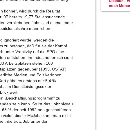
Diktatur – 
noch Monar
n könne“, wird durch die Realität
r ‘97 bereits 19,77 Stellensuchende.
zten verbliebenen Jobs sind einmal mehr
beitslos als ihre männlichen
.
g ignoriert wurde, werden die
ets zu betonen, daß für sie der Kampf
ch unter Vranitzky rief die SPÖ eine
ten entstehen. Im Industriebereich sieht
80 Arbeitsplätzen stehen 160
itsplätzen gegenüber (1995, ÖSTAT).
erliche Medien und PolitikerInnen
Dort gäbe es erstens nur 5,4 %
obs im Dienstleistungssektor
Blick wert.
in „Beschäftigungsprogramm“ zu
tenden sein kann. So ist das Lohnniveau
a. 65 % der seit 1992 neu geschaffenen
n vielen dieser McJobs kann man nicht
er, die trotz Job unter der