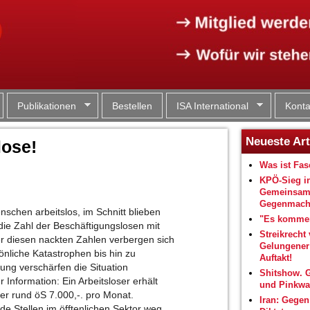
Jump to navigation
Publikationen
Bestellen
ISA International
Konta
Neueste Art
lose!
Was ist Fa
KPÖ-Sieg i
Gemeinsam
Gegenmacht
schen arbeitslos, im Schnitt blieben
"Es kommen
 die Zahl der Beschäftigungslosen mit
Streikrecht 
r diesen nackten Zahlen verbergen sich
Gelungene
nliche Katastrophen bis hin zu
Auftakt!
ng verschärfen die Situation
Shitshow. 
 Information: Ein Arbeitsloser erhält
und Pinkwa
her rund öS 7.000,-. pro Monat.
Iran: Gegen
de Stellen im öfftenlichen Sektor weg