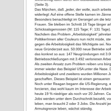
(Seite 3).
Das Märchen, daß „jeder, der wolle, auch arbeite
widerlegt: Auf eine offene Stelle kamen im Jänne
Besonders benachteiligt im Gerangel um die let
Frauen. Sie bleiben im Schnitt 16 Tage länger ar
Schicksalsgenossen (M: 115 Tage; F: 131 Tage)
Nachdem das Problem „Arbeitslosigkeit“ jahrelan
PolitikerInnen aller Couleurs nun nicht müde, st
gegen die Arbeitslosigkeit das Wichtigste sei. No
neue Gründerzeit aus. 50.000 neue Betriebe soll
das konkret so aus: 147 Neugründungen mit 3.0
Betriebsschließungen mit 3.492 verlorenen Arbe
Als zweiten Ansatz zum Problem reiben uns bürg
immer wieder das Beispiel USA unter die Nase. 
Arbeitslosigkeit und zweitens wurden Millionen J
geschaffen. Dieses Beispiel ist einen genaueren 
Noch unter Reagan begann die US-Regierung, e
forcieren, das wohl kaum im Interesse der Arbei
heute 19 % niedriger als noch vor 20 Jahren. C
Jobs werden unter dem Durchschnitt bezahlt, vo
leben, man braucht 2 oder 3 Jobs. Die Anzahl jen
Armutsgrenze leben, wächst ständig.