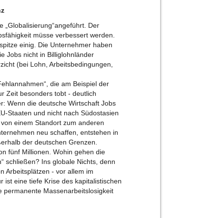
nz
ie „Globalisierung“angeführt. Der
rbsfähigkeit müsse verbessert werden.
spitze einig. Die Unternehmer haben
 Jobs nicht in Billiglohnländer
zicht (bei Lohn, Arbeitsbedingungen,
ehlannahmen“, die am Beispiel der
r Zeit besonders tobt - deutlich
er: Wenn die deutsche Wirtschaft Jobs
EU-Staaten und nicht nach Südostasien
n von einem Standort zum anderen
Unternehmen neu schaffen, entstehen in
ßerhalb der deutschen Grenzen.
von fünf Millionen. Wohin gehen die
“ schließen? Ins globale Nichts, denn
n Arbeitsplätzen - vor allem im
r ist eine tiefe Krise des kapitalistischen
ie permanente Massenarbeitslosigkeit