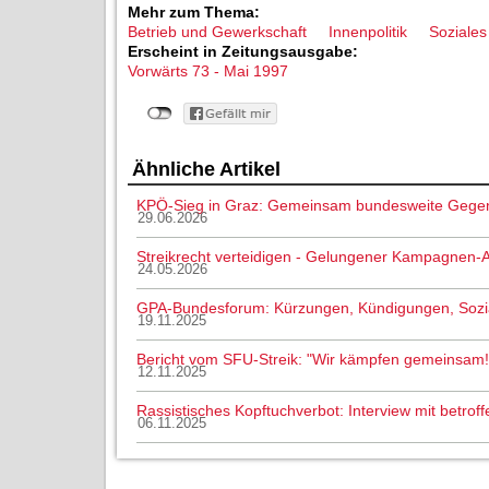
Mehr zum Thema:
Betrieb und Gewerkschaft
Innenpolitik
Soziales
Erscheint in Zeitungsausgabe:
Vorwärts 73 - Mai 1997
Ähnliche Artikel
KPÖ-Sieg in Graz: Gemeinsam bundesweite Gege
29.06.2026
Streikrecht verteidigen - Gelungener Kampagnen-A
24.05.2026
GPA-Bundesforum: Kürzungen, Kündigungen, Sozial
19.11.2025
Bericht vom SFU-Streik: "Wir kämpfen gemeinsam!
12.11.2025
Rassistisches Kopftuchverbot: Interview mit betroff
06.11.2025