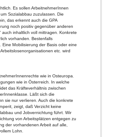
htlich. Es sollen ArbeitnehmerInnen
 um Sozialabbau zuzulassen. Die
 ein, das erkennt auch die GPA
hrung noch positiv gegenüber anderen
 auch inhaltlich voll mittragen. Konkrete
rlich vorhanden. Bestenfalls
. Eine Mobilisierung der Basis oder eine
Arbeitslosenorganisationen etc. wird
eitnehmerInnenrechte wie in Osteuropa.
ungen wie in Österreich. In welche
idet das Kräfteverhältnis zwischen
terInnenklasse. Läßt sich die
nn sie nur verlieren. Auch die konkrete
mperit, zeigt, daß Verzicht keine
alabbau und Jobvernichtung führt. Wir
ichtung von Arbeitsplätzen entgegen zu
ung der vorhandenen Arbeit auf alle,
 vollem Lohn.