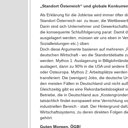
„Standort Österreich“ und globale Konkurre
Als Erklärung für die Jobkrise wird immer öfter d
Standort Österreich sei zu teuer, die Wettbewe
Darin sind sich Unternehmer und Gewerkschafts
die konsequente Schlußfolgerung parat: Damit die
ausgelagert werden, müssen wir uns eben in Ver
Sozialleistungen etc.) üben.
Doch diese Argumente basieren auf mehreren „F
deutschen Wirtschaft - wo die Standortdebatte zu
werden. Mythos 1: Auslagerung in Billiglohnländ
auslagert, dann zu 90% in die USA und andere 
oder Osteuropa. Mythos 2: Arbeitsplätze werde
transferiert. Die (wenigen) Jobs, die deutsche 
den meisten Fällen in Deutschland und nicht au
Gleichzeitig gibt es eine Rekordarbeitslosigkeit 
Betriebe, die in Deutschland aus „Kostengründen
tatsächlich findet europaweit eine Vernichtung vo
industriellen Bereich - statt. Der Hintergrund dafü
Wirtschaftssystems, zu deren direkten Folgen d
gehört.
Guten Morgen, ÖGB!