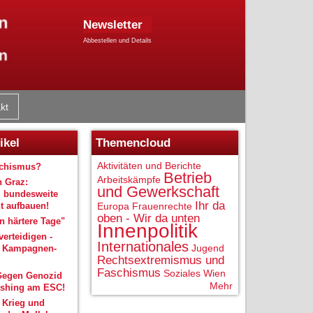
Newsletter
Abbestellen und Details
kt
ikel
Themencloud
Aktivitäten und Berichte
schismus?
Betrieb
Arbeitskämpfe
n Graz:
und Gewerkschaft
 bundesweite
Ihr da
 aufbauen!
Europa
Frauenrechte
oben - Wir da unten
 härtere Tage"
Innenpolitik
verteidigen -
Internationales
Jugend
r Kampagnen-
Rechtsextremismus und
Faschismus
Soziales
Wien
Gegen Genozid
Mehr
shing am ESC!
 Krieg und