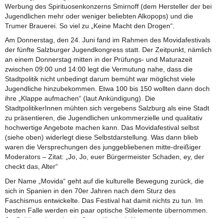
Werbung des Spirituosenkonzerns Smirnoff (dem Hersteller der bei
Jugendlichen mehr oder weniger beliebten Alkopops) und die
Trumer Brauerei. So viel zu „Keine Macht den Drogen“.
Am Donnerstag, den 24. Juni fand im Rahmen des Movidafestivals
der fünfte Salzburger Jugendkongress statt. Der Zeitpunkt, nämlich
an einem Donnerstag mitten in der Prüfungs- und Maturazeit
zwischen 09:00 und 14:00 legt die Vermutung nahe, dass die
Stadtpolitik nicht unbedingt darum bemüht war möglichst viele
Jugendliche hinzubekommen. Etwa 100 bis 150 wollten dann doch
ihre „Klappe aufmachen“ (laut Ankündigung). Die
StadtpolitikerInnen mühten sich vergebens Salzburg als eine Stadt
zu präsentieren, die Jugendlichen unkommerzielle und qualitativ
hochwertige Angebote machen kann. Das Movidafestival selbst
(siehe oben) widerlegt diese Selbstdarstellung. Was dann blieb
waren die Versprechungen des junggebliebenen mitte-dreißiger
Moderators – Zitat: „Jo, Jo, euer Bürgermeister Schaden, ey, der
checkt das, Alter“
Der Name „Movida“ geht auf die kulturelle Bewegung zurück, die
sich in Spanien in den 70er Jahren nach dem Sturz des
Faschismus entwickelte. Das Festival hat damit nichts zu tun. Im
besten Falle werden ein paar optische Stilelemente übernommen.