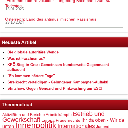
“Es komme die Revolution!” - Ingeborg Bachmann zum 50.
Todestag
15.01.2025
Österreich: Land des antimuslimischen Rassismus
29.10.2024
Neueste Artikel
Die globale autoritäre Wende
Was ist Faschismus?
KPÖ-Sieg in Graz: Gemeinsam bundesweite Gegenmacht
aufbauen!
"Es kommen härtere Tage"
Streikrecht verteidigen - Gelungener Kampagnen-Auftakt!
Shitshow. Gegen Genozid und Pinkwashing am ESC!
Themencloud
Betrieb und
Aktivitäten und Berichte
Arbeitskämpfe
Gewerkschaft
Ihr da oben - Wir da
Europa
Frauenrechte
Innenpolitik
Internationales
unten
Jugend