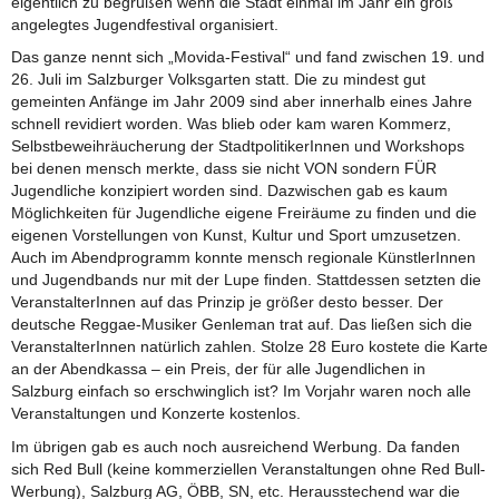
eigentlich zu begrüßen wenn die Stadt einmal im Jahr ein groß
angelegtes Jugendfestival organisiert.
Das ganze nennt sich „Movida-Festival“ und fand zwischen 19. und
26. Juli im Salzburger Volksgarten statt. Die zu mindest gut
gemeinten Anfänge im Jahr 2009 sind aber innerhalb eines Jahre
schnell revidiert worden. Was blieb oder kam waren Kommerz,
Selbstbeweihräucherung der StadtpolitikerInnen und Workshops
bei denen mensch merkte, dass sie nicht VON sondern FÜR
Jugendliche konzipiert worden sind. Dazwischen gab es kaum
Möglichkeiten für Jugendliche eigene Freiräume zu finden und die
eigenen Vorstellungen von Kunst, Kultur und Sport umzusetzen.
Auch im Abendprogramm konnte mensch regionale KünstlerInnen
und Jugendbands nur mit der Lupe finden. Stattdessen setzten die
VeranstalterInnen auf das Prinzip je größer desto besser. Der
deutsche Reggae-Musiker Genleman trat auf. Das ließen sich die
VeranstalterInnen natürlich zahlen. Stolze 28 Euro kostete die Karte
an der Abendkassa – ein Preis, der für alle Jugendlichen in
Salzburg einfach so erschwinglich ist? Im Vorjahr waren noch alle
Veranstaltungen und Konzerte kostenlos.
Im übrigen gab es auch noch ausreichend Werbung. Da fanden
sich Red Bull (keine kommerziellen Veranstaltungen ohne Red Bull-
Werbung), Salzburg AG, ÖBB, SN, etc. Herausstechend war die