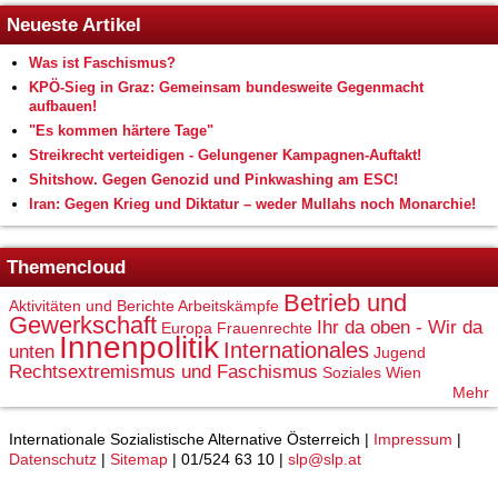
Neueste Artikel
Was ist Faschismus?
KPÖ-Sieg in Graz: Gemeinsam bundesweite Gegenmacht
aufbauen!
"Es kommen härtere Tage"
Streikrecht verteidigen - Gelungener Kampagnen-Auftakt!
Shitshow. Gegen Genozid und Pinkwashing am ESC!
Iran: Gegen Krieg und Diktatur – weder Mullahs noch Monarchie!
Themencloud
Betrieb und
Aktivitäten und Berichte
Arbeitskämpfe
Gewerkschaft
Ihr da oben - Wir da
Europa
Frauenrechte
Innenpolitik
Internationales
unten
Jugend
Rechtsextremismus und Faschismus
Soziales
Wien
Mehr
Internationale Sozialistische Alternative Österreich |
Impressum
|
Datenschutz
|
Sitemap
| 01/524 63 10 |
slp@slp.at