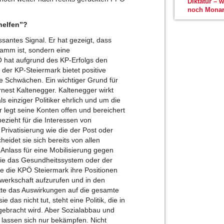
Diktatur – 
noch Monar
helfen”?
santes Signal. Er hat gezeigt, dass
gramm ist, sondern eine
Ö hat aufgrund des KP-Erfolgs den
k der KP-Steiermark bietet positive
 Schwächen. Ein wichtiger Grund für
Ernest Kaltenegger. Kaltenegger wirkt
s einziger Politiker ehrlich und um die
 legt seine Konten offen und bereichert
bezieht für die Interessen von
Privatisierung wie die der Post oder
idet sie sich bereits von allen
 Anlass für eine Mobilisierung gegen
wie das Gesundheitssystem oder der
te die KPÖ Steiermark ihre Positionen
ewerkschaft aufzurufen und in den
tte das Auswirkungen auf die gesamte
 das nicht tut, steht eine Politik, die in
gebracht wird. Aber Sozialabbau und
e lassen sich nur bekämpfen. Nicht