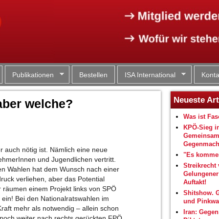
Jump to navigation
Publikationen
Bestellen
ISA International
Konta
Neueste Art
 aber welche?
Was ist Fa
KPÖ-Sieg i
Gemeinsam
Gegenmacht
r auch nötig ist. Nämlich eine neue
"Es kommen
nehmerInnen und Jugendlichen vertritt.
Streikrecht 
chen Wahlen hat dem Wunsch nach einer
Gelungene
uck verliehen, aber das Potential
Auftakt!
r räumen einem Projekt links von SPÖ
Shitshow. 
ein! Bei den Nationalratswahlen im
und Pinkwa
raft mehr als notwendig – allein schon
Iran: Gegen
noch weiter nach rechts gerückten FPÖ