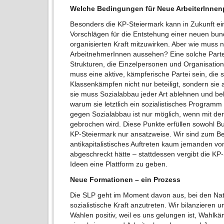
Welche Bedingungen für Neue ArbeiterInnen
Besonders die KP-Steiermark kann in Zukunft e
Vorschlägen für die Entstehung einer neuen bun
organisierten Kraft mitzuwirken. Aber wie muss 
ArbeitnehmerInnen aussehen? Eine solche Parte
Strukturen, die Einzelpersonen und Organisatio
muss eine aktive, kämpferische Partei sein, di
Klassenkämpfen nicht nur beteiligt, sondern sie 
sie muss Sozialabbau jeder Art ablehnen und be
warum sie letztlich ein sozialistisches Progra
gegen Sozialabbau ist nur möglich, wenn mit de
gebrochen wird. Diese Punkte erfüllen sowohl B
KP-Steiermark nur ansatzweise. Wir sind zum Be
antikapitalistisches Auftreten kaum jemanden vo
abgeschreckt hätte – stattdessen vergibt die KP
Ideen eine Plattform zu geben.
Neue Formationen – ein Prozess
Die SLP geht im Moment davon aus, bei den Nat
sozialistische Kraft anzutreten. Wir bilanzieren 
Wahlen positiv, weil es uns gelungen ist, Wahl