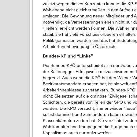
zuletzt wegen dieses Konzeptes konnte die KP-St
Wahlebene nicht gleichermaßen in den Aufbau ei
umlegen. Die Gewinnung neuer Mitglieder und Akt
notwendig, da Verbesserungen eben nicht nur du
“Helfen” erreicht werden können. Die WählerInne
stabil; sie hat viele Vorschusslorbeeren erhalten.
Politik gemessen werden und das hat Bedeutung
ArbeiterInnenbewegung in Österreich.
Bundes-KP und “Linke”
Die Bundes-KPÖ unterscheidet sich durchaus von
der Kaltenegger-Erfolgswelle mitzuschwimmen. Da
begrenzt. Auch wenn die KPÖ bei den Wiener W
Bezirksratsmandate erhalten hat, ist sie weit ent
ArbeiterInnenklasse zu verankern. Bundes-KPÖ
nicht: Sie setzen auf die ominöse “Zivilgesellsc
Schichten, die bereits von Teilen der SPÖ und 
werden. Die KPÖ versucht, immer wieder “neue” 
selbst dominiert und zum anderen kaum etwas 
Klassenkämpfen zu tun hat. Sie verzichtet zudem
Wahlkämpfen und Kampagnen die Frage nach sozi
Kapitalismus auch nur aufzuwerfen.