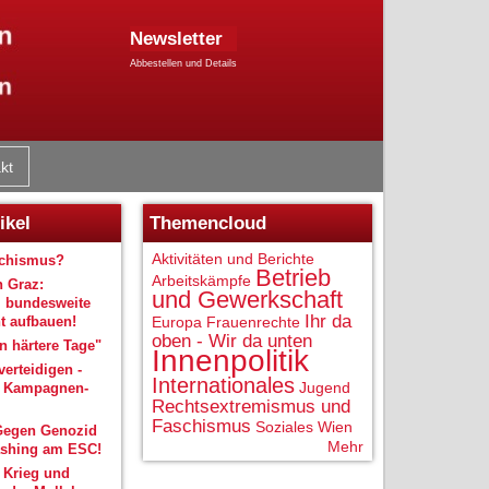
Newsletter
Abbestellen und Details
kt
ikel
Themencloud
Aktivitäten und Berichte
schismus?
Betrieb
Arbeitskämpfe
n Graz:
und Gewerkschaft
 bundesweite
Ihr da
 aufbauen!
Europa
Frauenrechte
oben - Wir da unten
 härtere Tage"
Innenpolitik
verteidigen -
Internationales
Jugend
r Kampagnen-
Rechtsextremismus und
Faschismus
Soziales
Wien
Gegen Genozid
Mehr
shing am ESC!
 Krieg und