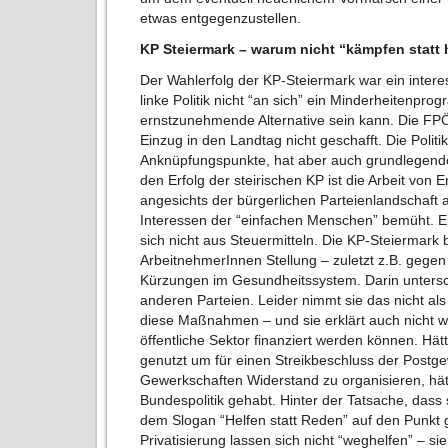
etwas entgegenzustellen.
KP Steiermark – warum nicht “kämpfen statt 
Der Wahlerfolg der KP-Steiermark war ein interes
linke Politik nicht “an sich” ein Minderheitenpro
ernstzunehmende Alternative sein kann. Die FP
Einzug in den Landtag nicht geschafft. Die Politi
Anknüpfungspunkte, hat aber auch grundlegende
den Erfolg der steirischen KP ist die Arbeit von 
angesichts der bürgerlichen Parteienlandschaft al
Interessen der “einfachen Menschen” bemüht. Er
sich nicht aus Steuermitteln. Die KP-Steiermark 
ArbeitnehmerInnen Stellung – zuletzt z.B. gegen 
Kürzungen im Gesundheitssystem. Darin untersche
anderen Parteien. Leider nimmt sie das nicht als
diese Maßnahmen – und sie erklärt auch nicht 
öffentliche Sektor finanziert werden können. Hät
genutzt um für einen Streikbeschluss der Postg
Gewerkschaften Widerstand zu organisieren, hä
Bundespolitik gehabt. Hinter der Tatsache, dass sie
dem Slogan “Helfen statt Reden” auf den Punkt 
Privatisierung lassen sich nicht “weghelfen” – si