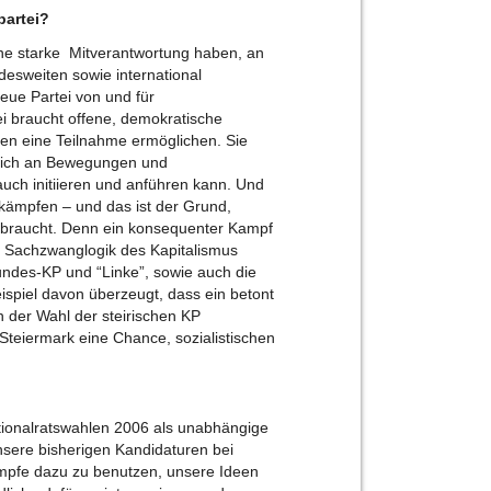
partei?
ine starke Mitverantwortung haben, an
desweiten sowie international
neue Partei von und für
i braucht offene, demokratische
nen eine Teilnahme ermöglichen. Sie
e sich an Bewegungen und
auch initiieren und anführen kann. Und
kämpfen – und das ist der Grund,
mm braucht. Denn ein konsequenter Kampf
r Sachzwanglogik des Kapitalismus
undes-KP und “Linke”, sowie auch die
ispiel davon überzeugt, dass ein betont
n der Wahl der steirischen KP
-Steiermark eine Chance, sozialistischen
ionalratswahlen 2006 als unabhängige
unsere bisherigen Kandidaturen bei
kämpfe dazu zu benutzen, unsere Ideen