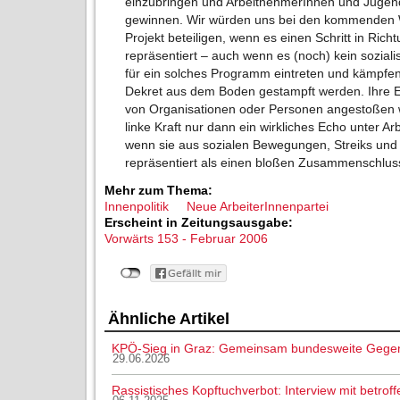
einzubringen und ArbeitnehmerInnen und Jugendl
gewinnen. Wir würden uns bei den kommenden 
Projekt beteiligen, wenn es einen Schritt in Ric
repräsentiert – auch wenn es (noch) kein sozial
für ein solches Programm eintreten und kämpfen.
Dekret aus dem Boden gestampft werden. Ihre Ent
von Organisationen oder Personen angestoßen w
linke Kraft nur dann ein wirkliches Echo unter A
wenn sie aus sozialen Bewegungen, Streiks un
repräsentiert als einen bloßen Zusammenschlus
Mehr zum Thema:
Innenpolitik
Neue ArbeiterInnenpartei
Erscheint in Zeitungsausgabe:
Vorwärts 153 - Februar 2006
Ähnliche Artikel
KPÖ-Sieg in Graz: Gemeinsam bundesweite Gege
29.06.2026
Rassistisches Kopftuchverbot: Interview mit betroff