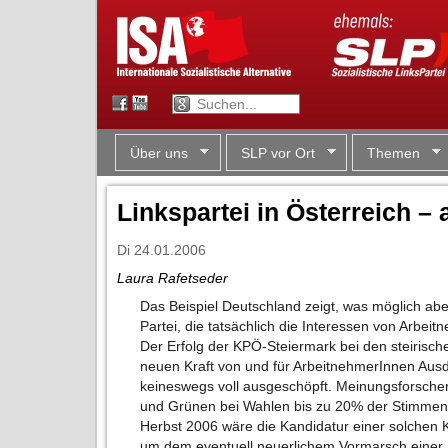
Über uns
SLP vor Ort
Themen
Linkspartei in Österreich –
Di 24.01.2006
Laura Rafetseder
Das Beispiel Deutschland zeigt, was möglich abe
Partei, die tatsächlich die Interessen von Arbeit
Der Erfolg der KPÖ-Steiermark bei den steiris
neuen Kraft von und für ArbeitnehmerInnen Ausdr
keineswegs voll ausgeschöpft. Meinungsforsche
und Grünen bei Wahlen bis zu 20% der Stimmen 
Herbst 2006 wäre die Kandidatur einer solchen K
um dem eventuell neuerlichem Vormarsch einer 