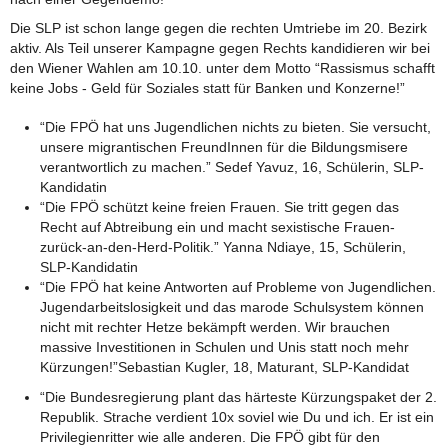
Die SLP ist schon lange gegen die rechten Umtriebe im 20. Bezirk
aktiv. Als Teil unserer Kampagne gegen Rechts kandidieren wir bei
den Wiener Wahlen am 10.10. unter dem Motto “Rassismus schafft
keine Jobs - Geld für Soziales statt für Banken und Konzerne!”
“Die FPÖ hat uns Jugendlichen nichts zu bieten. Sie versucht,
unsere migrantischen FreundInnen für die Bildungsmisere
verantwortlich zu machen.” Sedef Yavuz, 16, Schülerin, SLP-
Kandidatin
“Die FPÖ schützt keine freien Frauen. Sie tritt gegen das
Recht auf Abtreibung ein und macht sexistische Frauen-
zurück-an-den-Herd-Politik.” Yanna Ndiaye, 15, Schülerin,
SLP-Kandidatin
“Die FPÖ hat keine Antworten auf Probleme von Jugendlichen.
Jugendarbeitslosigkeit und das marode Schulsystem können
nicht mit rechter Hetze bekämpft werden. Wir brauchen
massive Investitionen in Schulen und Unis statt noch mehr
Kürzungen!”Sebastian Kugler, 18, Maturant, SLP-Kandidat
“Die Bundesregierung plant das härteste Kürzungspaket der 2.
Republik. Strache verdient 10x soviel wie Du und ich. Er ist ein
Privilegienritter wie alle anderen. Die FPÖ gibt für den