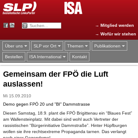
Jump to navigation
→ Mitglied werden
→ Wofür wir stehen
Über uns
SLP vor Ort
Themen
Publikationen
Bestellen
ISA International
Kontakt
Gemeinsam der FPÖ die Luft
auslassen!
Mi 15.09.2010
Demo gegen FPÖ 20 und "BI" Dammstrasse
Diesen Samstag, 18.9. plant die FPÖ Brigittenau ein “Blaues Fest”
am Wallensteinplatz. Mit dabei sind wohl auch Vertreter der
rassistischen “Bürgerinitiative Dammstraße”. Hinter Hüpfburgen
wollen sie ihre rechtsextreme Propaganda tarnen. Das verlangt
nach einer Gegendemo!