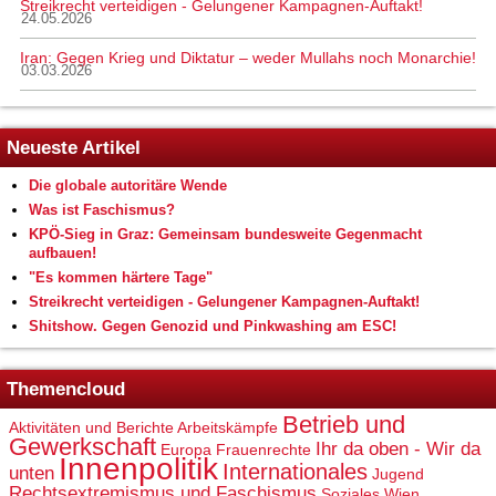
Streikrecht verteidigen - Gelungener Kampagnen-Auftakt!
24.05.2026
Iran: Gegen Krieg und Diktatur – weder Mullahs noch Monarchie!
03.03.2026
Neueste Artikel
Die globale autoritäre Wende
Was ist Faschismus?
KPÖ-Sieg in Graz: Gemeinsam bundesweite Gegenmacht
aufbauen!
"Es kommen härtere Tage"
Streikrecht verteidigen - Gelungener Kampagnen-Auftakt!
Shitshow. Gegen Genozid und Pinkwashing am ESC!
Themencloud
Betrieb und
Aktivitäten und Berichte
Arbeitskämpfe
Gewerkschaft
Ihr da oben - Wir da
Europa
Frauenrechte
Innenpolitik
Internationales
unten
Jugend
Rechtsextremismus und Faschismus
Soziales
Wien