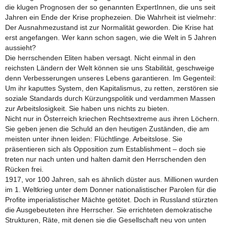
die klugen Prognosen der so genannten ExpertInnen, die uns seit
Jahren ein Ende der Krise prophezeien. Die Wahrheit ist vielmehr:
Der Ausnahmezustand ist zur Normalität geworden. Die Krise hat
erst angefangen. Wer kann schon sagen, wie die Welt in 5 Jahren
aussieht?
Die herrschenden Eliten haben versagt. Nicht einmal in den
reichsten Ländern der Welt können sie uns Stabilität, geschweige
denn Verbesserungen unseres Lebens garantieren. Im Gegenteil:
Um ihr kaputtes System, den Kapitalismus, zu retten, zerstören sie
soziale Standards durch Kürzungspolitik und verdammen Massen
zur Arbeitslosigkeit. Sie haben uns nichts zu bieten.
Nicht nur in Österreich kriechen Rechtsextreme aus ihren Löchern.
Sie geben jenen die Schuld an den heutigen Zuständen, die am
meisten unter ihnen leiden: Flüchtlinge. Arbeitslose. Sie
präsentieren sich als Opposition zum Establishment – doch sie
treten nur nach unten und halten damit den Herrschenden den
Rücken frei.
1917, vor 100 Jahren, sah es ähnlich düster aus. Millionen wurden
im 1. Weltkrieg unter dem Donner nationalistischer Parolen für die
Profite imperialistischer Mächte getötet. Doch in Russland stürzten
die Ausgebeuteten ihre Herrscher. Sie errichteten demokratische
Strukturen, Räte, mit denen sie die Gesellschaft neu von unten