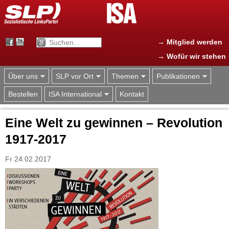
Jump to navigation
→ Mitglied werden
→ Wofür wir stehen
Über uns
SLP vor Ort
Themen
Publikationen
Bestellen
ISA International
Kontakt
Eine Welt zu gewinnen – Revolution
1917-2017
Fr 24.02.2017