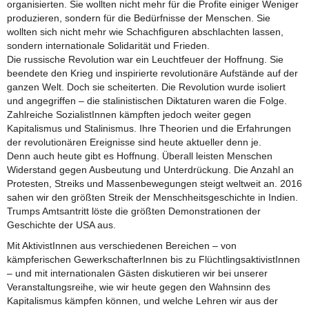
organisierten. Sie wollten nicht mehr für die Profite einiger Weniger
produzieren, sondern für die Bedürfnisse der Menschen. Sie
wollten sich nicht mehr wie Schachfiguren abschlachten lassen,
sondern internationale Solidarität und Frieden.
Die russische Revolution war ein Leuchtfeuer der Hoffnung. Sie
beendete den Krieg und inspirierte revolutionäre Aufstände auf der
ganzen Welt. Doch sie scheiterten. Die Revolution wurde isoliert
und angegriffen – die stalinistischen Diktaturen waren die Folge.
Zahlreiche SozialistInnen kämpften jedoch weiter gegen
Kapitalismus und Stalinismus. Ihre Theorien und die Erfahrungen
der revolutionären Ereignisse sind heute aktueller denn je.
Denn auch heute gibt es Hoffnung. Überall leisten Menschen
Widerstand gegen Ausbeutung und Unterdrückung. Die Anzahl an
Protesten, Streiks und Massenbewegungen steigt weltweit an. 2016
sahen wir den größten Streik der Menschheitsgeschichte in Indien.
Trumps Amtsantritt löste die größten Demonstrationen der
Geschichte der USA aus.
Mit AktivistInnen aus verschiedenen Bereichen – von
kämpferischen GewerkschafterInnen bis zu FlüchtlingsaktivistInnen
– und mit internationalen Gästen diskutieren wir bei unserer
Veranstaltungsreihe, wie wir heute gegen den Wahnsinn des
Kapitalismus kämpfen können, und welche Lehren wir aus der