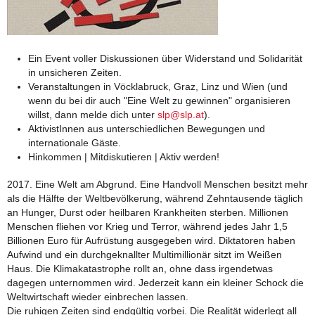
Ein Event voller Diskussionen über Widerstand und Solidarität
in unsicheren Zeiten.
Veranstaltungen in Vöcklabruck, Graz, Linz und Wien (und
wenn du bei dir auch "Eine Welt zu gewinnen" organisieren
willst, dann melde dich unter
slp@slp.at
).
AktivistInnen aus unterschiedlichen Bewegungen und
internationale Gäste.
Hinkommen | Mitdiskutieren | Aktiv werden!
2017. Eine Welt am Abgrund. Eine Handvoll Menschen besitzt mehr
als die Hälfte der Weltbevölkerung, während Zehntausende täglich
an Hunger, Durst oder heilbaren Krankheiten sterben. Millionen
Menschen fliehen vor Krieg und Terror, während jedes Jahr 1,5
Billionen Euro für Aufrüstung ausgegeben wird. Diktatoren haben
Aufwind und ein durchgeknallter Multimillionär sitzt im Weißen
Haus. Die Klimakatastrophe rollt an, ohne dass irgendetwas
dagegen unternommen wird. Jederzeit kann ein kleiner Schock die
Weltwirtschaft wieder einbrechen lassen.
Die ruhigen Zeiten sind endgültig vorbei. Die Realität widerlegt all