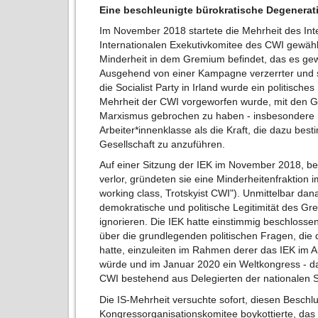
Eine beschleunigte bürokratische Degenerat
Im November 2018 startete die Mehrheit des Inte
Internationalen Exekutivkomitee des CWI gewählt
Minderheit in dem Gremium befindet, das es gewä
Ausgehend von einer Kampagne verzerrter und 
die Socialist Party in Irland wurde ein politische
Mehrheit der CWI vorgeworfen wurde, mit den G
Marxismus gebrochen zu haben - insbesondere mi
Arbeiter*innenklasse als die Kraft, die dazu best
Gesellschaft zu anzuführen.
Auf einer Sitzung der IEK im November 2018, be
verlor, gründeten sie eine Minderheitenfraktion 
working class, Trotskyist CWI"). Unmittelbar da
demokratische und politische Legitimität des Gr
ignorieren. Die IEK hatte einstimmig beschlossen
über die grundlegenden politischen Fragen, die 
hatte, einzuleiten im Rahmen derer das IEK im
würde und im Januar 2020 ein Weltkongress - 
CWI bestehend aus Delegierten der nationalen Se
Die IS-Mehrheit versuchte sofort, diesen Beschl
Kongressorganisationskomitee boykottierte, das