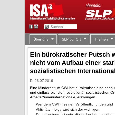
Über uns
SLP vor Ort
Themen
Ein bürokratischer Putsch 
nicht vom Aufbau einer star
sozialistischen Internationa
Fr 26.07.2019
Eine Minderheit im CWI hat bürokratisch eine bedau
und einflussreichsten revolutionär-sozialistischen O
Arbeiter*inneninternationale, erzwungen.
Wer dem CWI in seinen Veröffentlichungen und
Aktivitäten folgt, wird sich der wichtigen
Debatten bewusst sein, die in den letzten sieben