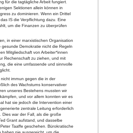
ng für die tagtägliche Arbeit fungiert.
enigen Sektionen allein können in
ress zu dominieren. Wenn ein Drittel
 das IS die Verpflichtung dazu. Eine
hlt, um die Finanzen zu überprüfen
n, in einer marxistischen Organisation
ine gesunde Demokratie nicht die Regeln
den Mitgliedschaft von Arbeiter*innen
zur Rechenschaft zu ziehen, und mit
ung, die eine umfassende und sinnvolle
licht.
 nicht immun gegen die in der
ßlich des Wachstums konservativer
hren unseres Bestehens mussten wir
ämpfen, und vor allem konnten wir es
 hat sie jedoch die Intervention einer
generierte zentrale Leitung erforderlich
ies war der Fall, als die große
ed Grant aufstand, und dasselbe
 Peter Taaffe geschehen. Bürokratische
 haben nie ausgereicht, um die