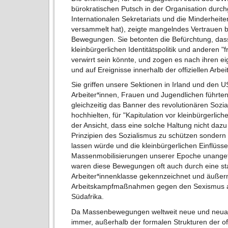
bürokratischen Putsch in der Organisation durch
Internationalen Sekretariats und die Minderheite
versammelt hat), zeigte mangelndes Vertrauen be
Bewegungen. Sie betonten die Befürchtung, dass
kleinbürgerlichen Identitätspolitik und anderen
verwirrt sein könnte, und zogen es nach ihren e
und auf Ereignisse innerhalb der offiziellen Arb
Sie griffen unsere Sektionen in Irland und den 
Arbeiter*innen, Frauen und Jugendlichen führten
gleichzeitig das Banner des revolutionären Sozial
hochhielten, für "Kapitulation vor kleinbürgerlicher
der Ansicht, dass eine solche Haltung nicht dazu 
Prinzipien des Sozialismus zu schützen sondern 
lassen würde und die kleinbürgerlichen Einflüsse
Massenmobilisierungen unserer Epoche unangef
waren diese Bewegungen oft auch durch eine sta
Arbeiter*innenklasse gekennzeichnet und äußern
Arbeitskampfmaßnahmen gegen den Sexismus au
Südafrika.
Da Massenbewegungen weltweit neue und neuart
immer, außerhalb der formalen Strukturen der of