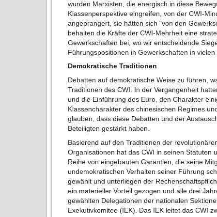
wurden Marxisten, die energisch in diese Bewegu
Klassenperspektive eingreifen, von der CWI-Min
angeprangert, sie hätten sich "von den Gewerks
behalten die Kräfte der CWI-Mehrheit eine strateg
Gewerkschaften bei, wo wir entscheidende Sieg
Führungspositionen in Gewerkschaften in vielen
Demokratische Traditionen
Debatten auf demokratische Weise zu führen, wa
Traditionen des CWI. In der Vergangenheit hatte
und die Einführung des Euro, den Charakter eini
Klassencharakter des chinesischen Regimes und
glauben, dass diese Debatten und der Austausch 
Beteiligten gestärkt haben.
Basierend auf den Traditionen der revolutionär
Organisationen hat das CWI in seinen Statuten u
Reihe von eingebauten Garantien, die seine Mit
undemokratischen Verhalten seiner Führung sch
gewählt und unterliegen der Rechenschaftspflich
ein materieller Vorteil gezogen und alle drei Jah
gewählten Delegationen der nationalen Sektione
Exekutivkomitee (IEK). Das IEK leitet das CWI 