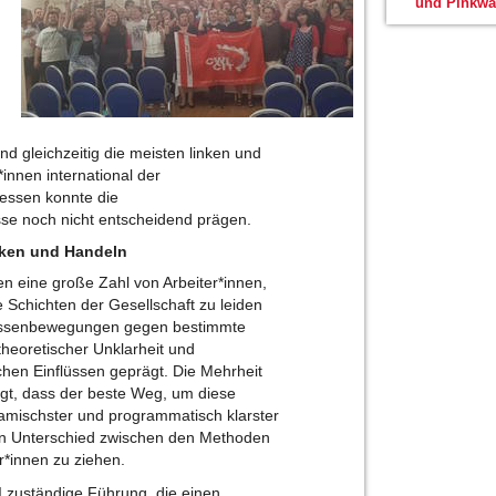
und Pinkwa
end gleichzeitig die meisten linken und
innen international der
dessen konnte die
se noch nicht entscheidend prägen.
nken und Handeln
n eine große Zahl von Arbeiter*innen,
 Schichten der Gesellschaft zu leiden
 Massenbewegungen gegen bestimmte
heoretischer Unklarheit und
chen Einflüssen geprägt. Die Mehrheit
ugt, dass der beste Weg, um diese
namischster und programmatisch klarster
en Unterschied zwischen den Methoden
*innen zu ziehen.
WI zuständige Führung, die einen