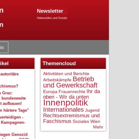
Newsletter
Abbestellen und Details
kt
ikel
Themencloud
Aktivitäten und Berichte
autoritäre
Betrieb
Arbeitskämpfe
und Gewerkschaft
schismus?
Ihr da
Europa
Frauenrechte
n Graz:
oben - Wir da unten
 bundesweite
Innenpolitik
 aufbauen!
Internationales
Jugend
 härtere Tage"
Rechtsextremismus und
verteidigen -
Faschismus
Soziales
Wien
r Kampagnen-
Mehr
Gegen Genozid