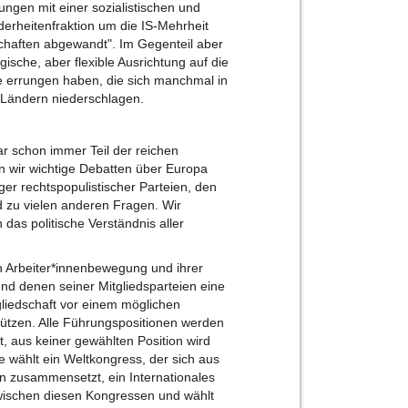
ngen mit einer sozialistischen und
derheitenfraktion um die IS-Mehrheit
chaften abgewandt". Im Gegenteil aber
ische, aber flexible Ausrichtung auf die
e errungen haben, die sich manchmal in
 Ländern niederschlagen.
r schon immer Teil der reichen
n wir wichtige Debatten über Europa
ger rechtspopulistischer Parteien, den
 zu vielen anderen Fragen. Wir
das politische Verständnis aller
en Arbeiter*innenbewegung und ihrer
nd denen seiner Mitgliedsparteien eine
gliedschaft vor einem möglichen
ützen. Alle Führungspositionen werden
t, aus keiner gewählten Position wird
re wählt ein Weltkongress, der sich aus
n zusammensetzt, ein Internationales
zwischen diesen Kongressen und wählt