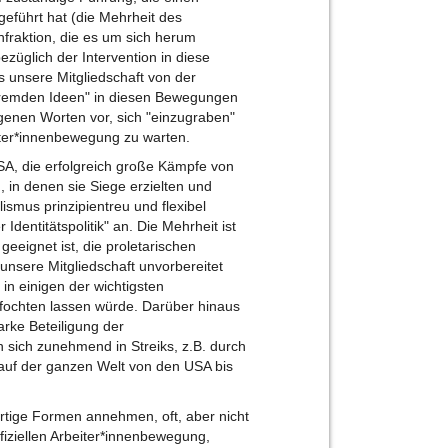
geführt hat (die Mehrheit des
nfraktion, die es um sich herum
züglich der Intervention in diese
 unsere Mitgliedschaft von der
 "fremden Ideen" in diesen Bewegungen
igenen Worten vor, sich "einzugraben"
eiter*innenbewegung zu warten.
USA, die erfolgreich große Kämpfe von
, in denen sie Siege erzielten und
ismus prinzipientreu und flexibel
 Identitätspolitik" an. Die Mehrheit ist
geeignet ist, die proletarischen
unsere Mitgliedschaft unvorbereitet
 in einigen der wichtigsten
ochten lassen würde. Darüber hinaus
rke Beteiligung der
 sich zunehmend in Streiks, z.B. durch
f der ganzen Welt von den USA bis
ige Formen annehmen, oft, aber nicht
fiziellen Arbeiter*innenbewegung,