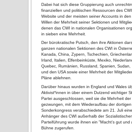
Dabei hat sich diese Gruppierung auch unrechtmä
finanziellen und politischen Ressourcen des CWI 
Website und der meisten seiner Accounts in den
Willen der Mehrheit seiner Sektionen und Mitgli
denen das CWI in nationalen Organisationen orga
in sieben eine Mehrheit.
Der bürokratische Putsch, den ihre Aktionen dars
ganzen nationalen Sektionen des CWI in Österreic
Kanada, China, Zypern, Tschechien, Griechenlan
Irland, Italien, Elfenbeinküste, Mexiko, Niederl
Quebec, Rumänien, Russland, Spanien, Sudan, 
und den USA sowie einer Mehrheit der Mitglieder
Pläne ablehnen.
Darüber hinaus wurden in England und Wales übe
Aktivist*innen in über einem Dutzend wichtiger St
Partei ausgeschlossen, weil sie die Mehrheit de
gezwungen, mit dem Wiederaufbau der dortigen 
Sonderkongress verabschiedete am 21. Juli eine 
Anhänger des CWI außerhalb der Sozialistische
Parteiführung wurde ihnen ein "Macht’s gut und
Bühne zugerufen.