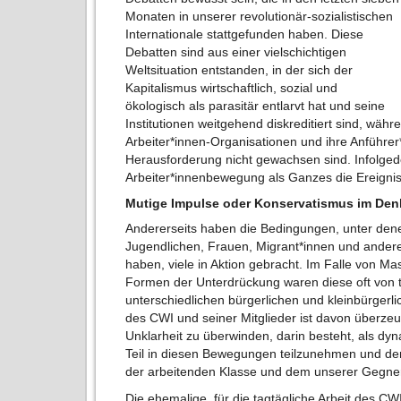
Monaten in unserer revolutionär-sozialistischen
Internationale stattgefunden haben. Diese
Debatten sind aus einer vielschichtigen
Weltsituation entstanden, in der sich der
Kapitalismus wirtschaftlich, sozial und
ökologisch als parasitär entlarvt hat und seine
Institutionen weitgehend diskreditiert sind, währ
Arbeiter*innen-Organisationen und ihre Anführer*
Herausforderung nicht gewachsen sind. Infolge
Arbeiter*innenbewegung als Ganzes die Ereignis
Mutige Impulse oder Konservatismus im De
Andererseits haben die Bedingungen, unter dene
Jugendlichen, Frauen, Migrant*innen und andere
haben, viele in Aktion gebracht. Im Falle von
Formen der Unterdrückung waren diese oft von t
unterschiedlichen bürgerlichen und kleinbürgerli
des CWI und seiner Mitglieder ist davon überze
Unklarheit zu überwinden, darin besteht, als dy
Teil in diesen Bewegungen teilzunehmen und d
der arbeitenden Klasse und dem unserer Gegner
Die ehemalige, für die tagtägliche Arbeit des C