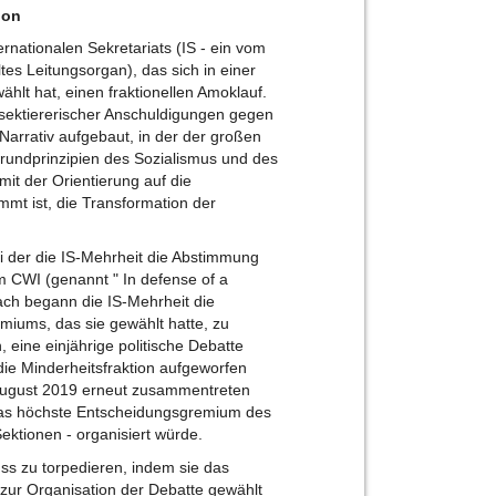
ion
rnationalen Sekretariats (IS - ein vom
es Leitungsorgan), das sich in einer
hlt hat, einen fraktionellen Amoklauf.
sektiererischer Anschuldigungen gegen
s Narrativ aufgebaut, in der der großen
rundprinzipien des Sozialismus und des
t der Orientierung auf die
immt ist, die Transformation der
i der die IS-Mehrheit die Abstimmung
im CWI (genannt " In defense of a
nach begann die IS-Mehrheit die
emiums, das sie gewählt hatte, zu
, eine einjährige politische Debatte
die Minderheitsfraktion aufgeworfen
 August 2019 erneut zusammentreten
das höchste Entscheidungsgremium des
ktionen - organisiert würde.
uss zu torpedieren, indem sie das
 zur Organisation der Debatte gewählt