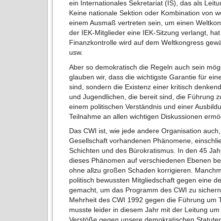
ein Internationales Sekretariat (IS), das als Leitu
Keine nationale Sektion oder Kombination von w
einem Ausmaß vertreten sein, um einen Weltkong
der IEK-Mitglieder eine IEK-Sitzung verlangt, hat
Finanzkontrolle wird auf dem Weltkongress gewä
usw.
Aber so demokratisch die Regeln auch sein möge
glauben wir, dass die wichtigste Garantie für e
sind, sondern die Existenz einer kritisch denken
und Jugendlichen, die bereit sind, die Führung 
einem politischen Verständnis und einer Ausbild
Teilnahme an allen wichtigen Diskussionen ermög
Das CWI ist, wie jede andere Organisation auch,
Gesellschaft vorhandenen Phänomene, einschlie
Schichten und des Bürokratismus. In den 45 Ja
dieses Phänomen auf verschiedenen Ebenen bek
ohne allzu großen Schaden korrigieren. Manchmal
politisch bewussten Mitgliedschaft gegen eine de
gemacht, um das Programm des CWI zu sichern. D
Mehrheit des CWI 1992 gegen die Führung um T
musste leider in diesem Jahr mit der Leitung um
Verstöße gegen unsere demokratischen Statuten