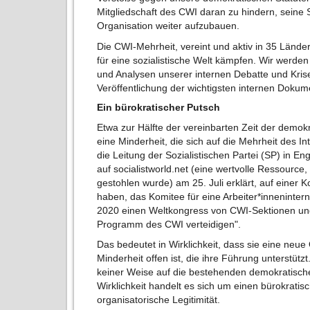
Mitgliedschaft des CWI daran zu hindern, seine 
Organisation weiter aufzubauen.
Die CWI-Mehrheit, vereint und aktiv in 35 Länder
für eine sozialistische Welt kämpfen. Wir werden
und Analysen unserer internen Debatte und Krise
Veröffentlichung der wichtigsten internen Dokum
Ein bürokratischer Putsch
Etwa zur Hälfte der vereinbarten Zeit der demokr
eine Minderheit, die sich auf die Mehrheit des I
die Leitung der Sozialistischen Partei (SP) in En
auf socialistworld.net (eine wertvolle Ressource
gestohlen wurde) am 25. Juli erklärt, auf einer 
haben, das Komitee für eine Arbeiter*inneninter
2020 einen Weltkongress von CWI-Sektionen un
Programm des CWI verteidigen".
Das bedeutet in Wirklichkeit, dass sie eine neue 
Minderheit offen ist, die ihre Führung unterstützt
keiner Weise auf die bestehenden demokratisch
Wirklichkeit handelt es sich um einen bürokratisc
organisatorische Legitimität.