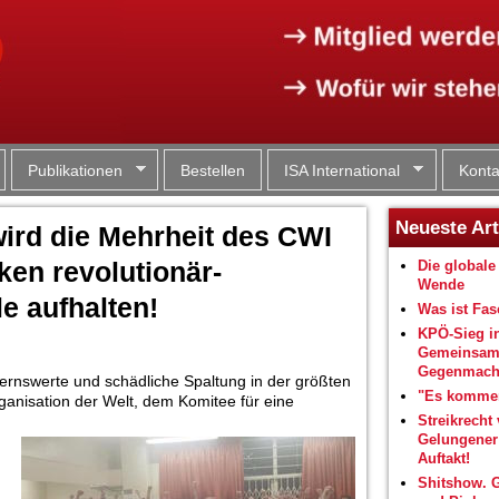
Jump to navigation
Publikationen
Bestellen
ISA International
Konta
Neueste Art
wird die Mehrheit des CWI
ken revolutionär-
Die globale 
Wende
le aufhalten!
Was ist Fa
KPÖ-Sieg i
Gemeinsam
Gegenmacht
ernswerte und schädliche Spaltung in der größten
"Es kommen
rganisation der Welt, dem Komitee für eine
Streikrecht 
Gelungene
Auftakt!
Shitshow. 