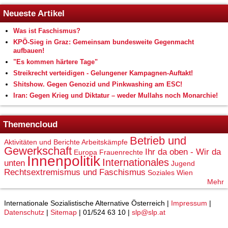
Neueste Artikel
Was ist Faschismus?
KPÖ-Sieg in Graz: Gemeinsam bundesweite Gegenmacht
aufbauen!
"Es kommen härtere Tage"
Streikrecht verteidigen - Gelungener Kampagnen-Auftakt!
Shitshow. Gegen Genozid und Pinkwashing am ESC!
Iran: Gegen Krieg und Diktatur – weder Mullahs noch Monarchie!
Themencloud
Betrieb und
Aktivitäten und Berichte
Arbeitskämpfe
Gewerkschaft
Ihr da oben - Wir da
Europa
Frauenrechte
Innenpolitik
Internationales
unten
Jugend
Rechtsextremismus und Faschismus
Soziales
Wien
Mehr
Internationale Sozialistische Alternative Österreich |
Impressum
|
Datenschutz
|
Sitemap
| 01/524 63 10 |
slp@slp.at