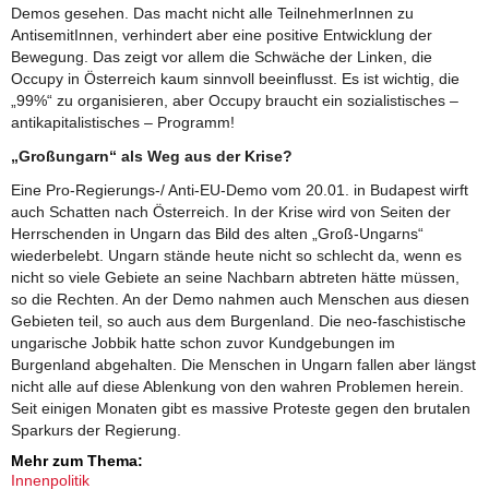
Demos gesehen. Das macht nicht alle TeilnehmerInnen zu
AntisemitInnen, verhindert aber eine positive Entwicklung der
Bewegung. Das zeigt vor allem die Schwäche der Linken, die
Occupy in Österreich kaum sinnvoll beeinflusst. Es ist wichtig, die
„99%“ zu organisieren, aber Occupy braucht ein sozialistisches –
antikapitalistisches – Programm!
„Großungarn“ als Weg aus der Krise?
Eine Pro-Regierungs-/ Anti-EU-Demo vom 20.01. in Budapest wirft
auch Schatten nach Österreich. In der Krise wird von Seiten der
Herrschenden in Ungarn das Bild des alten „Groß-Ungarns“
wiederbelebt. Ungarn stände heute nicht so schlecht da, wenn es
nicht so viele Gebiete an seine Nachbarn abtreten hätte müssen,
so die Rechten. An der Demo nahmen auch Menschen aus diesen
Gebieten teil, so auch aus dem Burgenland. Die neo-faschistische
ungarische Jobbik hatte schon zuvor Kundgebungen im
Burgenland abgehalten. Die Menschen in Ungarn fallen aber längst
nicht alle auf diese Ablenkung von den wahren Problemen herein.
Seit einigen Monaten gibt es massive Proteste gegen den brutalen
Sparkurs der Regierung.
Mehr zum Thema:
Innenpolitik