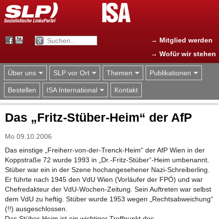
Jump to navigation
→ Mitglied werden
→ Wofür wir stehen
Über uns
SLP vor Ort
Themen
Publikationen
Bestellen
ISA International
Kontakt
Das „Fritz-Stüber-Heim“ der AfP
Mo 09.10.2006
Das einstige „Freiherr-von-der-Trenck-Heim“ der AfP Wien in der
Koppstraße 72 wurde 1993 in „Dr.-Fritz-Stüber“-Heim umbenannt.
Stüber war ein in der Szene hochangesehener Nazi-Schreiberling.
Er führte nach 1945 den VdU Wien (Vorläufer der FPÖ) und war
Chefredakteur der VdU-Wochen-Zeitung. Sein Auftreten war selbst
dem VdU zu heftig. Stüber wurde 1953 wegen „Rechtsabweichung“
(!!) ausgeschlossen.
Das Stüber-Heim ist ein wichtiger Treffpunkt des