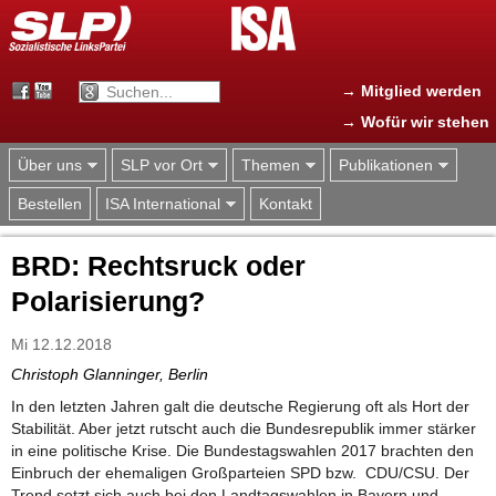
Jump to navigation
→ Mitglied werden
→ Wofür wir stehen
Über uns
SLP vor Ort
Themen
Publikationen
Bestellen
ISA International
Kontakt
BRD: Rechtsruck oder
Polarisierung?
Mi 12.12.2018
Christoph Glanninger, Berlin
In den letzten Jahren galt die deutsche Regierung oft als Hort der
Stabilität. Aber jetzt rutscht auch die Bundesrepublik immer stärker
in eine politische Krise. Die Bundestagswahlen 2017 brachten den
Einbruch der ehemaligen Großparteien SPD bzw. CDU/CSU. Der
Trend setzt sich auch bei den Landtagswahlen in Bayern und