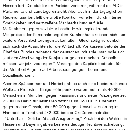
Hessen fort. Die etablierten Parteien verlieren, während die AfD in
Parlamente und Landtage einzieht. Aber auch in der tagtäglichen
Regierungsarbeit fällt die große Koalition vor allem durch interne
Streitigkeiten und verzweifelte Machterhaltung auf. Alle
Maßnahmen gegen soziale Missstände wie explodierende
Mietpreise oder Personalmangel im Krankenhaus reichen nicht, um
weitere Verschlechterungen aufzuhalten. Gleichzeitig verdunkeln
sich auch die Aussichten für die Wirtschaft. Vor kurzem betonte der
Chef des Bundesverbands der deutschen Industrie, man solle sich
„auf den Abschwung der Konjunktur gefasst machen. Deshalb
müssen wir jetzt vorsorgen.“. Vorsorge des Kapitals bedeutet für
die Mehrheit Angriffe auf Arbeitsbedingungen, Löhne und
Sozialleistungen.
Aber im Spätsommer und Herbst gab es auch eine beeindruckende
Welle an Protesten. Einige Höhepunkte waren mehrmals 40.000
Menschen in München gegen Rassismus und neue Polizeigesetze,
25.000 in Berlin für leistbaren Wohnraum, 65.000 in Chemnitz
gegen rechte Gewalt, über 50.000 gegen Umweltzerstörung im
Hambacher Forst und 242.000 bei der Großdemonstration
„#Unteilbar – Solidarität statt Ausgrenzung“. Auch bei den Wahlen in
Hessen und Bayern gab es keine eindeutige Rechtsverschiebung,