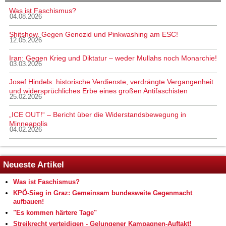
Was ist Faschismus?
04.08.2026
Shitshow. Gegen Genozid und Pinkwashing am ESC!
12.05.2026
Iran: Gegen Krieg und Diktatur – weder Mullahs noch Monarchie!
03.03.2026
Josef Hindels: historische Verdienste, verdrängte Vergangenheit
und widersprüchliches Erbe eines großen Antifaschisten
25.02.2026
„ICE OUT!“ – Bericht über die Widerstandsbewegung in
Minneapolis
04.02.2026
Neueste Artikel
Was ist Faschismus?
KPÖ-Sieg in Graz: Gemeinsam bundesweite Gegenmacht
aufbauen!
"Es kommen härtere Tage"
Streikrecht verteidigen - Gelungener Kampagnen-Auftakt!