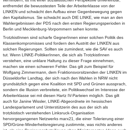
entfremdet die bewusstesten Teile der Arbeiterklasse von der
LINKEN und schwächt den Aufbau einer Gegenbewegung gegen
den Kapitalismus. Sie schwächt auch DIE LINKE, wie man an den
Wahlergebnissen der PDS nach den ersten Regierungsperioden in
Berlin und Mecklenburg-Vorpommern sehen konnte.
TrotzkistInnen sind scharfe GegnerInnen einer solchen Politik des
Klassenkompromisses und fordern den Austritt der LINKEN aus
solchen Regierungen. Sollten sie zumindest, wie die SAV es auch
tut. Wenn LINKE-PolitikerInnen, die sich als TrotzkistInnen
verstehen, eine unklare Haltung zu dieser Frage einnehmen,
machen sie einen schweren Fehler. Das gilt zum Beispiel für
Wolfgang Zimmermann, dem Fraktionsvorsitzenden der LINKEN im
Düsseldorfer Landtag, der sich nach den Wahlen in NRW nicht
grundsätzlich gegen eine Koalition mit SPD und Grünen aussprach,
sondern die Illusion verbreitete, ein Politikwechsel im Interesse der
Arbeiterklasse sei mit diesen Hartz IV-Parteien möglich. Das gilt
auch für Janine Wissler, LINKE-Abgeordnete im hessischen
Landesparlament und Unterstützerin des aus der sich als
trotzkistisch verstehenden Linksruck-Organisation
hervorgegangenen Netzwerks marx21, die einer Tolerierung einer
SPD/Grüne-Minderheitsregierung zustimmte, was nichts anderes