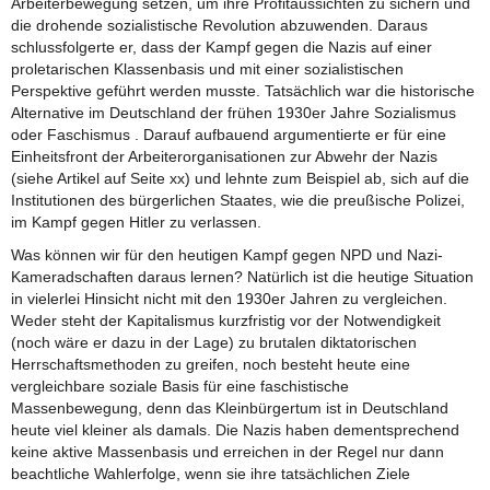
Arbeiterbewegung setzen, um ihre Profitaussichten zu sichern und
die drohende sozialistische Revolution abzuwenden. Daraus
schlussfolgerte er, dass der Kampf gegen die Nazis auf einer
proletarischen Klassenbasis und mit einer sozialistischen
Perspektive geführt werden musste. Tatsächlich war die historische
Alternative im Deutschland der frühen 1930er Jahre Sozialismus
oder Faschismus . Darauf aufbauend argumentierte er für eine
Einheitsfront der Arbeiterorganisationen zur Abwehr der Nazis
(siehe Artikel auf Seite xx) und lehnte zum Beispiel ab, sich auf die
Institutionen des bürgerlichen Staates, wie die preußische Polizei,
im Kampf gegen Hitler zu verlassen.
Was können wir für den heutigen Kampf gegen NPD und Nazi-
Kameradschaften daraus lernen? Natürlich ist die heutige Situation
in vielerlei Hinsicht nicht mit den 1930er Jahren zu vergleichen.
Weder steht der Kapitalismus kurzfristig vor der Notwendigkeit
(noch wäre er dazu in der Lage) zu brutalen diktatorischen
Herrschaftsmethoden zu greifen, noch besteht heute eine
vergleichbare soziale Basis für eine faschistische
Massenbewegung, denn das Kleinbürgertum ist in Deutschland
heute viel kleiner als damals. Die Nazis haben dementsprechend
keine aktive Massenbasis und erreichen in der Regel nur dann
beachtliche Wahlerfolge, wenn sie ihre tatsächlichen Ziele