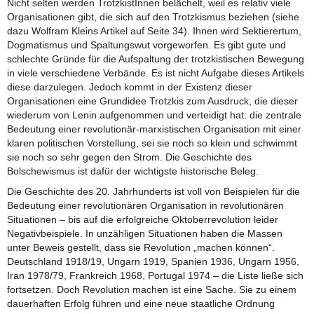
Nicht selten werden TrotzkistInnen belächelt, weil es relativ viele
Organisationen gibt, die sich auf den Trotzkismus beziehen (siehe
dazu Wolfram Kleins Artikel auf Seite 34). Ihnen wird Sektierertum,
Dogmatismus und Spaltungswut vorgeworfen. Es gibt gute und
schlechte Gründe für die Aufspaltung der trotzkistischen Bewegung
in viele verschiedene Verbände. Es ist nicht Aufgabe dieses Artikels
diese darzulegen. Jedoch kommt in der Existenz dieser
Organisationen eine Grundidee Trotzkis zum Ausdruck, die dieser
wiederum von Lenin aufgenommen und verteidigt hat: die zentrale
Bedeutung einer revolutionär-marxistischen Organisation mit einer
klaren politischen Vorstellung, sei sie noch so klein und schwimmt
sie noch so sehr gegen den Strom. Die Geschichte des
Bolschewismus ist dafür der wichtigste historische Beleg.
Die Geschichte des 20. Jahrhunderts ist voll von Beispielen für die
Bedeutung einer revolutionären Organisation in revolutionären
Situationen – bis auf die erfolgreiche Oktoberrevolution leider
Negativbeispiele. In unzähligen Situationen haben die Massen
unter Beweis gestellt, dass sie Revolution „machen können“.
Deutschland 1918/19, Ungarn 1919, Spanien 1936, Ungarn 1956,
Iran 1978/79, Frankreich 1968, Portugal 1974 – die Liste ließe sich
fortsetzen. Doch Revolution machen ist eine Sache. Sie zu einem
dauerhaften Erfolg führen und eine neue staatliche Ordnung