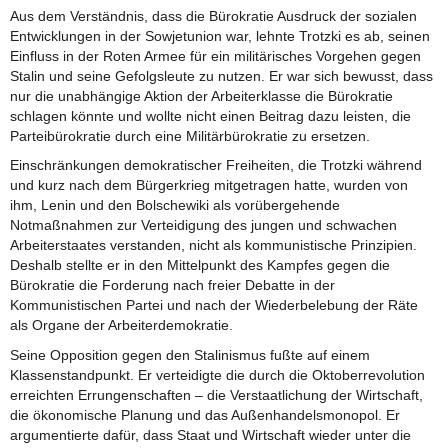
Aus dem Verständnis, dass die Bürokratie Ausdruck der sozialen
Entwicklungen in der Sowjetunion war, lehnte Trotzki es ab, seinen
Einfluss in der Roten Armee für ein militärisches Vorgehen gegen
Stalin und seine Gefolgsleute zu nutzen. Er war sich bewusst, dass
nur die unabhängige Aktion der Arbeiterklasse die Bürokratie
schlagen könnte und wollte nicht einen Beitrag dazu leisten, die
Parteibürokratie durch eine Militärbürokratie zu ersetzen.
Einschränkungen demokratischer Freiheiten, die Trotzki während
und kurz nach dem Bürgerkrieg mitgetragen hatte, wurden von
ihm, Lenin und den Bolschewiki als vorübergehende
Notmaßnahmen zur Verteidigung des jungen und schwachen
Arbeiterstaates verstanden, nicht als kommunistische Prinzipien.
Deshalb stellte er in den Mittelpunkt des Kampfes gegen die
Bürokratie die Forderung nach freier Debatte in der
Kommunistischen Partei und nach der Wiederbelebung der Räte
als Organe der Arbeiterdemokratie.
Seine Opposition gegen den Stalinismus fußte auf einem
Klassenstandpunkt. Er verteidigte die durch die Oktoberrevolution
erreichten Errungenschaften – die Verstaatlichung der Wirtschaft,
die ökonomische Planung und das Außenhandelsmonopol. Er
argumentierte dafür, dass Staat und Wirtschaft wieder unter die