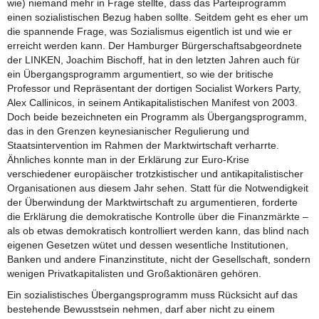
wie) niemand mehr in Frage stellte, dass das Parteiprogramm
einen sozialistischen Bezug haben sollte. Seitdem geht es eher um
die spannende Frage, was Sozialismus eigentlich ist und wie er
erreicht werden kann. Der Hamburger Bürgerschaftsabgeordnete
der LINKEN, Joachim Bischoff, hat in den letzten Jahren auch für
ein Übergangsprogramm argumentiert, so wie der britische
Professor und Repräsentant der dortigen Socialist Workers Party,
Alex Callinicos, in seinem Antikapitalistischen Manifest von 2003.
Doch beide bezeichneten ein Programm als Übergangsprogramm,
das in den Grenzen keynesianischer Regulierung und
Staatsintervention im Rahmen der Marktwirtschaft verharrte.
Ähnliches konnte man in der Erklärung zur Euro-Krise
verschiedener europäischer trotzkistischer und antikapitalistischer
Organisationen aus diesem Jahr sehen. Statt für die Notwendigkeit
der Überwindung der Marktwirtschaft zu argumentieren, forderte
die Erklärung die demokratische Kontrolle über die Finanzmärkte –
als ob etwas demokratisch kontrolliert werden kann, das blind nach
eigenen Gesetzen wütet und dessen wesentliche Institutionen,
Banken und andere Finanzinstitute, nicht der Gesellschaft, sondern
wenigen Privatkapitalisten und Großaktionären gehören.
Ein sozialistisches Übergangsprogramm muss Rücksicht auf das
bestehende Bewusstsein nehmen, darf aber nicht zu einem