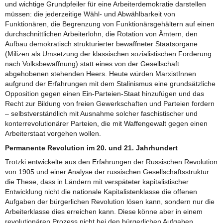
und wichtige Grundpfeiler für eine Arbeiterdemokratie darstellen
müssen: die jederzeitige Wähl- und Abwählbarkeit von
Funktionären, die Begrenzung von Funktionärsgehältern auf einen
durchschnittlichen Arbeiterlohn, die Rotation von Ämtern, den
Aufbau demokratisch strukturierter bewaffneter Staatsorgane
(Milizen als Umsetzung der klassischen sozialistischen Forderung
nach Volksbewaffnung) statt eines von der Gesellschaft
abgehobenen stehenden Heers. Heute würden MarxistInnen
aufgrund der Erfahrungen mit dem Stalinismus eine grundsätzliche
Opposition gegen einen Ein-Parteien-Staat hinzufügen und das
Recht zur Bildung von freien Gewerkschaften und Parteien fordern
– selbstverständlich mit Ausnahme solcher faschistischer und
konterrevolutionärer Parteien, die mit Waffengewalt gegen einen
Arbeiterstaat vorgehen wollen.
Permanente Revolution im 20. und 21. Jahrhundert
Trotzki entwickelte aus den Erfahrungen der Russischen Revolution
von 1905 und einer Analyse der russischen Gesellschaftsstruktur
die These, dass in Ländern mit verspäteter kapitalistischer
Entwicklung nicht die nationale Kapitalistenklasse die offenen
Aufgaben der bürgerlichen Revolution lösen kann, sondern nur die
Arbeiterklasse dies erreichen kann. Diese könne aber in einem
revolutionären Prozess nicht bei den bürgerlichen Aufgaben