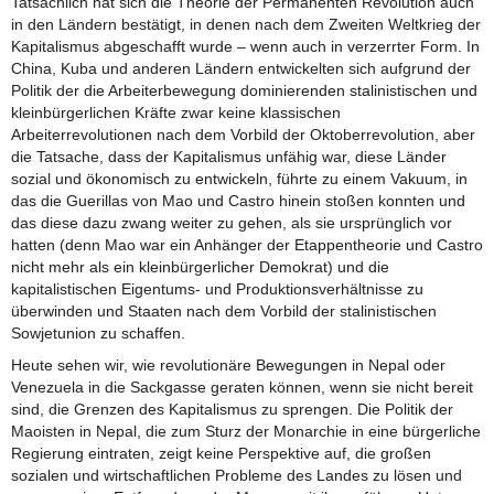
Tatsächlich hat sich die Theorie der Permanenten Revolution auch
in den Ländern bestätigt, in denen nach dem Zweiten Weltkrieg der
Kapitalismus abgeschafft wurde – wenn auch in verzerrter Form. In
China, Kuba und anderen Ländern entwickelten sich aufgrund der
Politik der die Arbeiterbewegung dominierenden stalinistischen und
kleinbürgerlichen Kräfte zwar keine klassischen
Arbeiterrevolutionen nach dem Vorbild der Oktoberrevolution, aber
die Tatsache, dass der Kapitalismus unfähig war, diese Länder
sozial und ökonomisch zu entwickeln, führte zu einem Vakuum, in
das die Guerillas von Mao und Castro hinein stoßen konnten und
das diese dazu zwang weiter zu gehen, als sie ursprünglich vor
hatten (denn Mao war ein Anhänger der Etappentheorie und Castro
nicht mehr als ein kleinbürgerlicher Demokrat) und die
kapitalistischen Eigentums- und Produktionsverhältnisse zu
überwinden und Staaten nach dem Vorbild der stalinistischen
Sowjetunion zu schaffen.
Heute sehen wir, wie revolutionäre Bewegungen in Nepal oder
Venezuela in die Sackgasse geraten können, wenn sie nicht bereit
sind, die Grenzen des Kapitalismus zu sprengen. Die Politik der
Maoisten in Nepal, die zum Sturz der Monarchie in eine bürgerliche
Regierung eintraten, zeigt keine Perspektive auf, die großen
sozialen und wirtschaftlichen Probleme des Landes zu lösen und