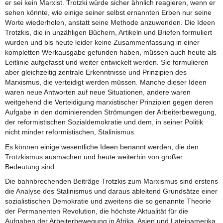
er sei kein Marxist. Trotzki würde sicher ähnlich reagieren, wenn er
sehen könnte, wie einige seiner selbst ernannten Erben nur seine
Worte wiederholen, anstatt seine Methode anzuwenden. Die Ideen
Trotzkis, die in unzähligen Büchern, Artikeln und Briefen formuliert
wurden und bis heute leider keine Zusammenfassung in einer
kompletten Werkausgabe gefunden haben, müssen auch heute als
Leitlinie aufgefasst und weiter entwickelt werden. Sie formulieren
aber gleichzeitig zentrale Erkenntnisse und Prinzipien des
Marxismus, die verteidigt werden müssen. Manche dieser Ideen
waren neue Antworten auf neue Situationen, andere waren
weitgehend die Verteidigung marxistischer Prinzipien gegen deren
Aufgabe in den dominierenden Strömungen der Arbeiterbewegung,
der reformistischen Sozialdemokratie und dem, in seiner Politik
nicht minder reformistischen, Stalinismus.
Es können einige wesentliche Ideen benannt werden, die den
Trotzkismus ausmachen und heute weiterhin von großer
Bedeutung sind.
Die bahnbrechenden Beiträge Trotzkis zum Marxismus sind erstens
die Analyse des Stalinismus und daraus ableitend Grundsätze einer
sozialistischen Demokratie und zweitens die so genannte Theorie
der Permanenten Revolution, die höchste Aktualität für die
Aufgaben der Arbeiterbewegung in Afrika, Asien und Lateinamerika