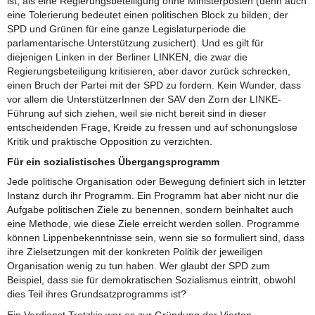
ist, als eine Regierungsbeteiligung ohne Ministerposten (denn auch
eine Tolerierung bedeutet einen politischen Block zu bilden, der
SPD und Grünen für eine ganze Legislaturperiode die
parlamentarische Unterstützung zusichert). Und es gilt für
diejenigen Linken in der Berliner LINKEN, die zwar die
Regierungsbeteiligung kritisieren, aber davor zurück schrecken,
einen Bruch der Partei mit der SPD zu fordern. Kein Wunder, dass
vor allem die UnterstützerInnen der SAV den Zorn der LINKE-
Führung auf sich ziehen, weil sie nicht bereit sind in dieser
entscheidenden Frage, Kreide zu fressen und auf schonungslose
Kritik und praktische Opposition zu verzichten.
Für ein sozialistisches Übergangsprogramm
Jede politische Organisation oder Bewegung definiert sich in letzter
Instanz durch ihr Programm. Ein Programm hat aber nicht nur die
Aufgabe politischen Ziele zu benennen, sondern beinhaltet auch
eine Methode, wie diese Ziele erreicht werden sollen. Programme
können Lippenbekenntnisse sein, wenn sie so formuliert sind, dass
ihre Zielsetzungen mit der konkreten Politik der jeweiligen
Organisation wenig zu tun haben. Wer glaubt der SPD zum
Beispiel, dass sie für demokratischen Sozialismus eintritt, obwohl
dies Teil ihres Grundsatzprogramms ist?
Ein Verdienst Trotzkis war es zur Gründung der Vierten