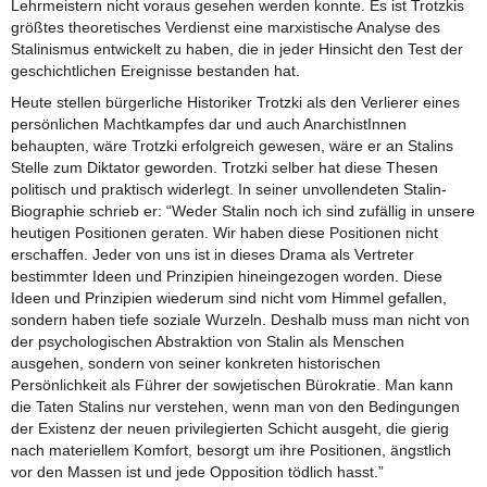
Lehrmeistern nicht voraus gesehen werden konnte. Es ist Trotzkis
größtes theoretisches Verdienst eine marxistische Analyse des
Stalinismus entwickelt zu haben, die in jeder Hinsicht den Test der
geschichtlichen Ereignisse bestanden hat.
Heute stellen bürgerliche Historiker Trotzki als den Verlierer eines
persönlichen Machtkampfes dar und auch AnarchistInnen
behaupten, wäre Trotzki erfolgreich gewesen, wäre er an Stalins
Stelle zum Diktator geworden. Trotzki selber hat diese Thesen
politisch und praktisch widerlegt. In seiner unvollendeten Stalin-
Biographie schrieb er: “Weder Stalin noch ich sind zufällig in unsere
heutigen Positionen geraten. Wir haben diese Positionen nicht
erschaffen. Jeder von uns ist in dieses Drama als Vertreter
bestimmter Ideen und Prinzipien hineingezogen worden. Diese
Ideen und Prinzipien wiederum sind nicht vom Himmel gefallen,
sondern haben tiefe soziale Wurzeln. Deshalb muss man nicht von
der psychologischen Abstraktion von Stalin als Menschen
ausgehen, sondern von seiner konkreten historischen
Persönlichkeit als Führer der sowjetischen Bürokratie. Man kann
die Taten Stalins nur verstehen, wenn man von den Bedingungen
der Existenz der neuen privilegierten Schicht ausgeht, die gierig
nach materiellem Komfort, besorgt um ihre Positionen, ängstlich
vor den Massen ist und jede Opposition tödlich hasst.”