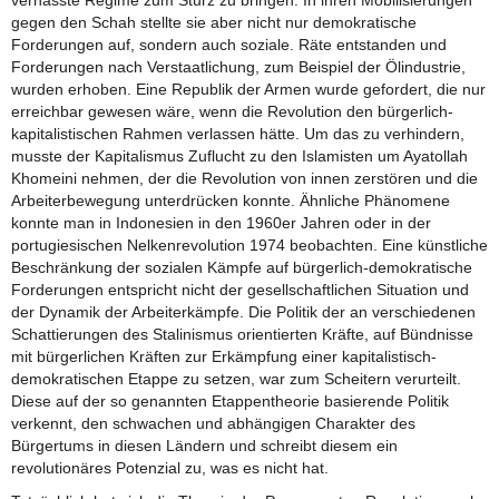
verhasste Regime zum Sturz zu bringen. In ihren Mobilisierungen
gegen den Schah stellte sie aber nicht nur demokratische
Forderungen auf, sondern auch soziale. Räte entstanden und
Forderungen nach Verstaatlichung, zum Beispiel der Ölindustrie,
wurden erhoben. Eine Republik der Armen wurde gefordert, die nur
erreichbar gewesen wäre, wenn die Revolution den bürgerlich-
kapitalistischen Rahmen verlassen hätte. Um das zu verhindern,
musste der Kapitalismus Zuflucht zu den Islamisten um Ayatollah
Khomeini nehmen, der die Revolution von innen zerstören und die
Arbeiterbewegung unterdrücken konnte. Ähnliche Phänomene
konnte man in Indonesien in den 1960er Jahren oder in der
portugiesischen Nelkenrevolution 1974 beobachten. Eine künstliche
Beschränkung der sozialen Kämpfe auf bürgerlich-demokratische
Forderungen entspricht nicht der gesellschaftlichen Situation und
der Dynamik der Arbeiterkämpfe. Die Politik der an verschiedenen
Schattierungen des Stalinismus orientierten Kräfte, auf Bündnisse
mit bürgerlichen Kräften zur Erkämpfung einer kapitalistisch-
demokratischen Etappe zu setzen, war zum Scheitern verurteilt.
Diese auf der so genannten Etappentheorie basierende Politik
verkennt, den schwachen und abhängigen Charakter des
Bürgertums in diesen Ländern und schreibt diesem ein
revolutionäres Potenzial zu, was es nicht hat.