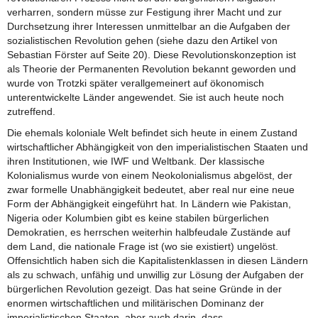
verharren, sondern müsse zur Festigung ihrer Macht und zur
Durchsetzung ihrer Interessen unmittelbar an die Aufgaben der
sozialistischen Revolution gehen (siehe dazu den Artikel von
Sebastian Förster auf Seite 20). Diese Revolutionskonzeption ist
als Theorie der Permanenten Revolution bekannt geworden und
wurde von Trotzki später verallgemeinert auf ökonomisch
unterentwickelte Länder angewendet. Sie ist auch heute noch
zutreffend.
Die ehemals koloniale Welt befindet sich heute in einem Zustand
wirtschaftlicher Abhängigkeit von den imperialistischen Staaten und
ihren Institutionen, wie IWF und Weltbank. Der klassische
Kolonialismus wurde von einem Neokolonialismus abgelöst, der
zwar formelle Unabhängigkeit bedeutet, aber real nur eine neue
Form der Abhängigkeit eingeführt hat. In Ländern wie Pakistan,
Nigeria oder Kolumbien gibt es keine stabilen bürgerlichen
Demokratien, es herrschen weiterhin halbfeudale Zustände auf
dem Land, die nationale Frage ist (wo sie existiert) ungelöst.
Offensichtlich haben sich die Kapitalistenklassen in diesen Ländern
als zu schwach, unfähig und unwillig zur Lösung der Aufgaben der
bürgerlichen Revolution gezeigt. Das hat seine Gründe in der
enormen wirtschaftlichen und militärischen Dominanz der
imperialistischen Staaten, aber auch darin, dass