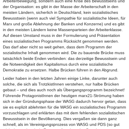
Arbeiterbewegung, sondern auch eine Krise des Bewusstseins und
der Organisation: es gibt in der Masse der Arbeiterschaft in den
meisten Ländern, sicherlich in Deutschland, kein sozialistisches
Bewusstsein (wenn auch viel Sympathie für sozialistische Ideen, für
Marx und große Ablehnung der Banken und Konzerne) und es gibt
in den meisten Ländern keine Massenparteien der Arbeiterklasse.
Auf diesen Umstand muss in der Formulierung und Präsentation
eines sozialistischen Programms Rücksicht genommen werden.
Das darf aber nicht so weit gehen, dass dem Programm der
sozialistische Inhalt genommen wird. Die zu bauende Brücke muss
tatsächlich beide Enden verbinden: das derzeitige Bewusstsein und
die Notwendigkeit den Kapitalismus durch eine sozialistische
Demokratie zu ersetzen. Halbe Brücken führen in den Abgrund.
Leider haben in den letzten Jahren einige Linke, darunter auch
solche, die sich als TrotzkistInnen verstehen, nur halbe Brücken
gebaut – und dies auch noch als Übergangsprogramm bezeichnet!
Führende ProtagonistInnen der heutigen marx21-Strömung haben
sich in der Gründungsphase der WASG dadurch hervor getan, dass
sie es explizit ablehnten für die WASG ein sozialistisches Programm
vorzuschlagen und erklärten das mit dem fehlenden sozialistischen
Bewusstsein in der Bevölkerung. Dies vergaßen sie dann ganz
schnell, als im Vereinigungsprozess von WASG und PDS (so gut