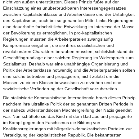
nicht von außen unterstützten. Dieses Prinzip fußte auf der
Einschätzung eines unüberbrückbaren Interessengegensatzes
zwischen Kapitalistenklasse und Arbeiterklasse und der Unfähigkeit
des Kapitalismus, auch bei so genannten Mitte-Links-Regierungen,
eine dauerhafte fortschrittliche Entwicklung im Interesse der Masse
der Bevölkerung zu ermöglichen. In pro-kapitalistischen
Regierungen mussten die Arbeiterparteien zwangsläufig
Kompromisse eingehen, die sie ihres sozialistischen und
revolutionären Charakters berauben mussten, schließlich stand die
Geschäftsgrundlage einer solchen Regierung im Widerspruch zum
Sozialismus. Deshalb war eine unabhängige Organisierung und
Politik der Arbeiterklasse notwendig und die Arbeiterparteien sollten
eine solche betreiben und propagieren, nicht zuletzt um die
Massen zu einem Klassenbewusstsein zu erziehen und eine
sozialistische Veränderung der Gesellschaft vorzubereiten.
Die stalinisierte Kommunistische Internationale brach dieses Prinzip
nachdem ihre ultralinke Politik der so genannten Dritten Periode in
der nahezu widerstandslosen Machtergreifung der Nazis geendet
war. Nun schüttete sie das Kind mit dem Bad aus und propagierte
im Kampf gegen den Faschismus die Bildung von
Koalitionsregierungen mit bürgerlich-demokratischen Parteien zur
Verteidigung der kapitalistischen Republik. Die bekanntesten