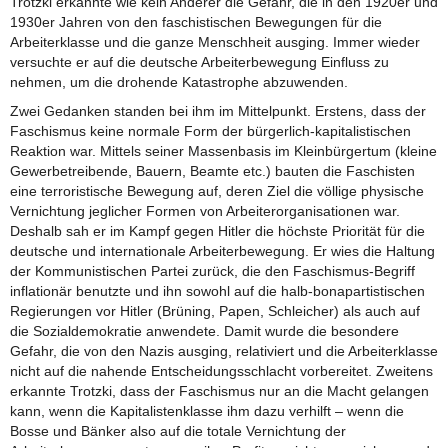
Trotzki erkannte wie kein Anderer die Gefahr, die in den 1920er und
1930er Jahren von den faschistischen Bewegungen für die
Arbeiterklasse und die ganze Menschheit ausging. Immer wieder
versuchte er auf die deutsche Arbeiterbewegung Einfluss zu
nehmen, um die drohende Katastrophe abzuwenden.
Zwei Gedanken standen bei ihm im Mittelpunkt. Erstens, dass der
Faschismus keine normale Form der bürgerlich-kapitalistischen
Reaktion war. Mittels seiner Massenbasis im Kleinbürgertum (kleine
Gewerbetreibende, Bauern, Beamte etc.) bauten die Faschisten
eine terroristische Bewegung auf, deren Ziel die völlige physische
Vernichtung jeglicher Formen von Arbeiterorganisationen war.
Deshalb sah er im Kampf gegen Hitler die höchste Priorität für die
deutsche und internationale Arbeiterbewegung. Er wies die Haltung
der Kommunistischen Partei zurück, die den Faschismus-Begriff
inflationär benutzte und ihn sowohl auf die halb-bonapartistischen
Regierungen vor Hitler (Brüning, Papen, Schleicher) als auch auf
die Sozialdemokratie anwendete. Damit wurde die besondere
Gefahr, die von den Nazis ausging, relativiert und die Arbeiterklasse
nicht auf die nahende Entscheidungsschlacht vorbereitet. Zweitens
erkannte Trotzki, dass der Faschismus nur an die Macht gelangen
kann, wenn die Kapitalistenklasse ihm dazu verhilft – wenn die
Bosse und Bänker also auf die totale Vernichtung der