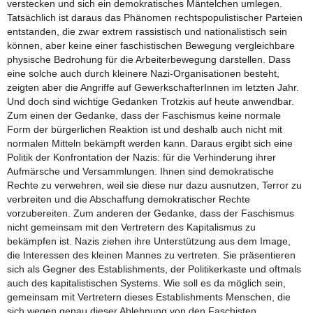
verstecken und sich ein demokratisches Mäntelchen umlegen.
Tatsächlich ist daraus das Phänomen rechtspopulistischer Parteien
entstanden, die zwar extrem rassistisch und nationalistisch sein
können, aber keine einer faschistischen Bewegung vergleichbare
physische Bedrohung für die Arbeiterbewegung darstellen. Dass
eine solche auch durch kleinere Nazi-Organisationen besteht,
zeigten aber die Angriffe auf GewerkschafterInnen im letzten Jahr.
Und doch sind wichtige Gedanken Trotzkis auf heute anwendbar.
Zum einen der Gedanke, dass der Faschismus keine normale
Form der bürgerlichen Reaktion ist und deshalb auch nicht mit
normalen Mitteln bekämpft werden kann. Daraus ergibt sich eine
Politik der Konfrontation der Nazis: für die Verhinderung ihrer
Aufmärsche und Versammlungen. Ihnen sind demokratische
Rechte zu verwehren, weil sie diese nur dazu ausnutzen, Terror zu
verbreiten und die Abschaffung demokratischer Rechte
vorzubereiten. Zum anderen der Gedanke, dass der Faschismus
nicht gemeinsam mit den Vertretern des Kapitalismus zu
bekämpfen ist. Nazis ziehen ihre Unterstützung aus dem Image,
die Interessen des kleinen Mannes zu vertreten. Sie präsentieren
sich als Gegner des Establishments, der Politikerkaste und oftmals
auch des kapitalistischen Systems. Wie soll es da möglich sein,
gemeinsam mit Vertretern dieses Establishments Menschen, die
sich wegen genau dieser Ablehnung von den Faschisten