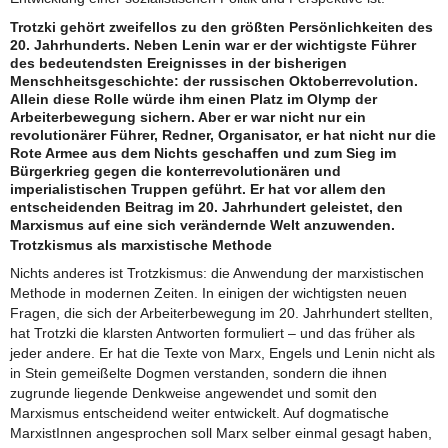
Trotzki gehört zweifellos zu den größten Persönlichkeiten des
20. Jahrhunderts. Neben Lenin war er der wichtigste Führer
des bedeutendsten Ereignisses in der bisherigen
Menschheitsgeschichte: der russischen Oktoberrevolution.
Allein diese Rolle würde ihm einen Platz im Olymp der
Arbeiterbewegung sichern. Aber er war nicht nur ein
revolutionärer Führer, Redner, Organisator, er hat nicht nur die
Rote Armee aus dem Nichts geschaffen und zum Sieg im
Bürgerkrieg gegen die konterrevolutionären und
imperialistischen Truppen geführt. Er hat vor allem den
entscheidenden Beitrag im 20. Jahrhundert geleistet, den
Marxismus auf eine sich verändernde Welt anzuwenden.
Trotzkismus als marxistische Methode
Nichts anderes ist Trotzkismus: die Anwendung der marxistischen
Methode in modernen Zeiten. In einigen der wichtigsten neuen
Fragen, die sich der Arbeiterbewegung im 20. Jahrhundert stellten,
hat Trotzki die klarsten Antworten formuliert – und das früher als
jeder andere. Er hat die Texte von Marx, Engels und Lenin nicht als
in Stein gemeißelte Dogmen verstanden, sondern die ihnen
zugrunde liegende Denkweise angewendet und somit den
Marxismus entscheidend weiter entwickelt. Auf dogmatische
MarxistInnen angesprochen soll Marx selber einmal gesagt haben,