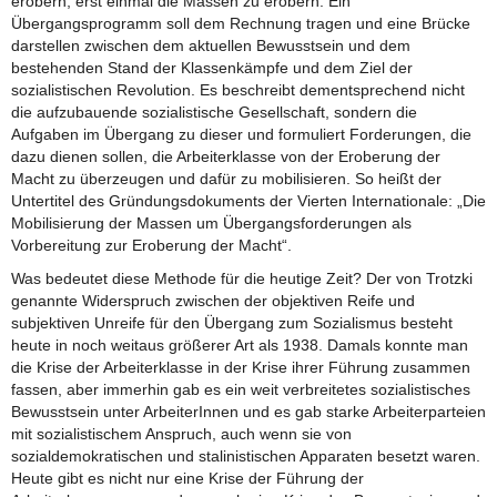
erobern, erst einmal die Massen zu erobern. Ein
Übergangsprogramm soll dem Rechnung tragen und eine Brücke
darstellen zwischen dem aktuellen Bewusstsein und dem
bestehenden Stand der Klassenkämpfe und dem Ziel der
sozialistischen Revolution. Es beschreibt dementsprechend nicht
die aufzubauende sozialistische Gesellschaft, sondern die
Aufgaben im Übergang zu dieser und formuliert Forderungen, die
dazu dienen sollen, die Arbeiterklasse von der Eroberung der
Macht zu überzeugen und dafür zu mobilisieren. So heißt der
Untertitel des Gründungsdokuments der Vierten Internationale: „Die
Mobilisierung der Massen um Übergangsforderungen als
Vorbereitung zur Eroberung der Macht“.
Was bedeutet diese Methode für die heutige Zeit? Der von Trotzki
genannte Widerspruch zwischen der objektiven Reife und
subjektiven Unreife für den Übergang zum Sozialismus besteht
heute in noch weitaus größerer Art als 1938. Damals konnte man
die Krise der Arbeiterklasse in der Krise ihrer Führung zusammen
fassen, aber immerhin gab es ein weit verbreitetes sozialistisches
Bewusstsein unter ArbeiterInnen und es gab starke Arbeiterparteien
mit sozialistischem Anspruch, auch wenn sie von
sozialdemokratischen und stalinistischen Apparaten besetzt waren.
Heute gibt es nicht nur eine Krise der Führung der