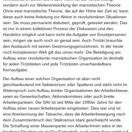
sondern auch zur Weiterentwicklung der marxistischen Theorie.
Ohne eine marxistische Theorie, die auf der Höhe der Zeit ist, kann
diese auch keine Anleitung zur Aktion in revolutionären Situationen
sein. Sie muss permanent diskutiert, geprüft, getestet werden. Das
ist nur in einem kollektiven Prozess der Diskussion und des
Handelns möglich und kann nicht die Aufgabe von Einzelpersonen
sein, mögen sie auch noch so genial sein. Auch Trotzki brauchte
den Austausch mit seinen GesinnungsgenossInnen. In der heute
noch komplexeren Welt gilt das umso mehr. Die Beteiligung am
Aufbau einer revolutionär-marxistischen Organisation ist deshalb
für jeden Trotzkisten und jede Trotzkistin unverhandelbare
Kernaufgabe.
Der Aufbau einer solchen Organisation ist aber nicht
gleichbedeutend mit Sektierertum oder Spalterei und steht nicht im
Widerspruch zum Aufbau breiter Organisationen der Arbeiterklasse,
seien es Gewerkschaften, Aktionskomitees oder auch breite
Arbeiterparteien. Die SAV ist seit Mitte der 1990er Jahre für den
Aufbau einer neuen Arbeiterpartei eingetreten. Dies war und ist
eine Anerkennung der Tatsache, dass die Arbeiterbewegung nach
dem Zusammenbruch des Stalinismus stark geschwächt wurde.
Die Schaffung einer Massenpartei von ArbeiterInnen wäre in der
heutigen Situation ein großer Fortschritt, auch wenn diese nicht auf