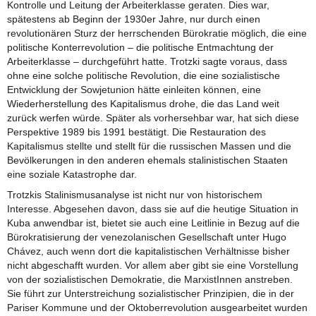
Kontrolle und Leitung der Arbeiterklasse geraten. Dies war,
spätestens ab Beginn der 1930er Jahre, nur durch einen
revolutionären Sturz der herrschenden Bürokratie möglich, die eine
politische Konterrevolution – die politische Entmachtung der
Arbeiterklasse – durchgeführt hatte. Trotzki sagte voraus, dass
ohne eine solche politische Revolution, die eine sozialistische
Entwicklung der Sowjetunion hätte einleiten können, eine
Wiederherstellung des Kapitalismus drohe, die das Land weit
zurück werfen würde. Später als vorhersehbar war, hat sich diese
Perspektive 1989 bis 1991 bestätigt. Die Restauration des
Kapitalismus stellte und stellt für die russischen Massen und die
Bevölkerungen in den anderen ehemals stalinistischen Staaten
eine soziale Katastrophe dar.
Trotzkis Stalinismusanalyse ist nicht nur von historischem
Interesse. Abgesehen davon, dass sie auf die heutige Situation in
Kuba anwendbar ist, bietet sie auch eine Leitlinie in Bezug auf die
Bürokratisierung der venezolanischen Gesellschaft unter Hugo
Chávez, auch wenn dort die kapitalistischen Verhältnisse bisher
nicht abgeschafft wurden. Vor allem aber gibt sie eine Vorstellung
von der sozialistischen Demokratie, die MarxistInnen anstreben.
Sie führt zur Unterstreichung sozialistischer Prinzipien, die in der
Pariser Kommune und der Oktoberrevolution ausgearbeitet wurden