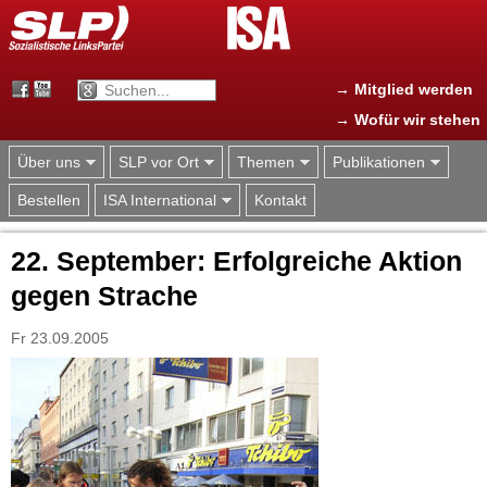
Jump to navigation
→ Mitglied werden
→ Wofür wir stehen
Über uns
SLP vor Ort
Themen
Publikationen
Bestellen
ISA International
Kontakt
22. September: Erfolgreiche Aktion
gegen Strache
Fr 23.09.2005