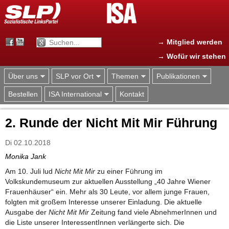
Jump to navigation
→ Mitglied werden
→ Wofür wir stehen
Über uns
SLP vor Ort
Themen
Publikationen
Bestellen
ISA International
Kontakt
2. Runde der Nicht Mit Mir Führung
Di 02.10.2018
Monika Jank
Am 10. Juli lud
Nicht Mit Mir
zu einer Führung im
Volkskundemuseum zur aktuellen Ausstellung „40 Jahre Wiener
Frauenhäuser“ ein. Mehr als 30 Leute, vor allem junge Frauen,
folgten mit großem Interesse unserer Einladung. Die aktuelle
Ausgabe der
Nicht Mit Mir
Zeitung fand viele AbnehmerInnen und
die Liste unserer InteressentInnen verlängerte sich. Die