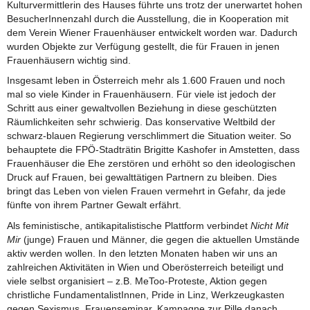
Kulturvermittlerin des Hauses führte uns trotz der unerwartet hohen
BesucherInnenzahl durch die Ausstellung, die in Kooperation mit
dem Verein Wiener Frauenhäuser entwickelt worden war. Dadurch
wurden Objekte zur Verfügung gestellt, die für Frauen in jenen
Frauenhäusern wichtig sind.
Insgesamt leben in Österreich mehr als 1.600 Frauen und noch
mal so viele Kinder in Frauenhäusern. Für viele ist jedoch der
Schritt aus einer gewaltvollen Beziehung in diese geschützten
Räumlichkeiten sehr schwierig. Das konservative Weltbild der
schwarz-blauen Regierung verschlimmert die Situation weiter. So
behauptete die FPÖ-Stadträtin Brigitte Kashofer in Amstetten, dass
Frauenhäuser die Ehe zerstören und erhöht so den ideologischen
Druck auf Frauen, bei gewalttätigen Partnern zu bleiben. Dies
bringt das Leben von vielen Frauen vermehrt in Gefahr, da jede
fünfte von ihrem Partner Gewalt erfährt.
Als feministische, antikapitalistische Plattform verbindet
Nicht Mit
Mir
(junge) Frauen und Männer, die gegen die aktuellen Umstände
aktiv werden wollen. In den letzten Monaten haben wir uns an
zahlreichen Aktivitäten in Wien und Oberösterreich beteiligt und
viele selbst organisiert – z.B. MeToo-Proteste, Aktion gegen
christliche FundamentalistInnen, Pride in Linz, Werkzeugkasten
gegen Sexismus, Frauenseminar, Kampagne zur Pille danach.