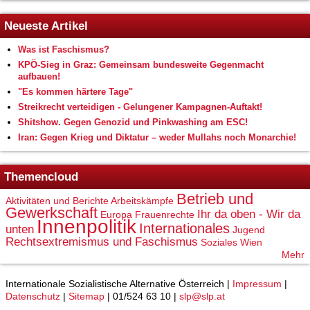
Neueste Artikel
Was ist Faschismus?
KPÖ-Sieg in Graz: Gemeinsam bundesweite Gegenmacht
aufbauen!
"Es kommen härtere Tage"
Streikrecht verteidigen - Gelungener Kampagnen-Auftakt!
Shitshow. Gegen Genozid und Pinkwashing am ESC!
Iran: Gegen Krieg und Diktatur – weder Mullahs noch Monarchie!
Themencloud
Betrieb und
Aktivitäten und Berichte
Arbeitskämpfe
Gewerkschaft
Ihr da oben - Wir da
Europa
Frauenrechte
Innenpolitik
Internationales
unten
Jugend
Rechtsextremismus und Faschismus
Soziales
Wien
Mehr
Internationale Sozialistische Alternative Österreich |
Impressum
|
Datenschutz
|
Sitemap
| 01/524 63 10 |
slp@slp.at