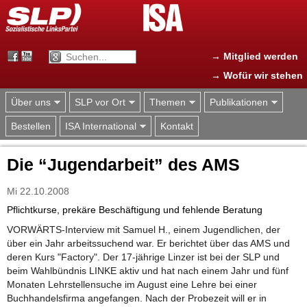
Jump to navigation
→ Mitglied werden
→ Wofür wir stehen
Über uns
SLP vor Ort
Themen
Publikationen
Bestellen
ISA International
Kontakt
Die “Jugendarbeit” des AMS
Mi 22.10.2008
Pflichtkurse, prekäre Beschäftigung und fehlende Beratung
VORWÄRTS-Interview mit Samuel H., einem Jugendlichen, der
über ein Jahr arbeitssuchend war. Er berichtet über das AMS und
deren Kurs "Factory". Der 17-jährige Linzer ist bei der SLP und
beim Wahlbündnis LINKE aktiv und hat nach einem Jahr und fünf
Monaten Lehrstellensuche im August eine Lehre bei einer
Buchhandelsfirma angefangen. Nach der Probezeit will er in