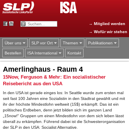
Jump to navigation
→ Mitglied werden
→ Wofür wir stehen
Über uns
SLP vor Ort
Themen
Publikationen
Bestellen
ISA International
Kontakt
Amerlinghaus - Raum 4
15Now, Ferguson & Mehr: Ein sozialistischer
Reisebericht aus den USA
In den USA ist gerade einges los: In Seattle wurde zum ersten mal
seit fast 100 Jahren eine Sozialistin in den Stadtrat gewählt und mit
ihr der höchste Mindestlohn weltweit (15$) erkämpft. Das ist ein
politisches Erdbeben, denn jetzt bilden sich im ganzen Land
„15now!“ Gruppen um einen Mindestlohn von dem sich leben lässt
überall zu erkämpfen. Führend dabei ist die Schwesterorganisation
der SLP in den USA: Socialist Alternative.