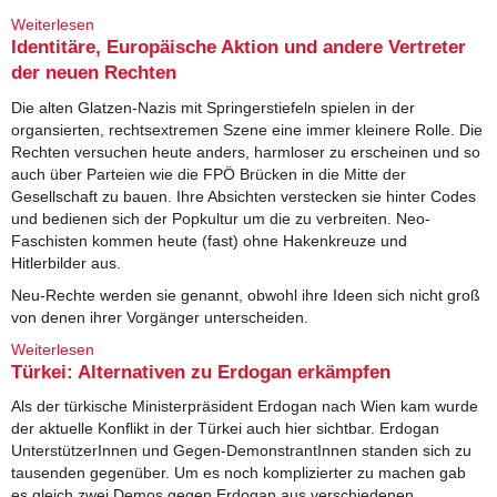
Weiterlesen
über 15Now, Ferguson & Mehr: Ein sozialistischer
Reisebericht aus den USA
Identitäre, Europäische Aktion und andere Vertreter
der neuen Rechten
Die alten Glatzen-Nazis mit Springerstiefeln spielen in der
organsierten, rechtsextremen Szene eine immer kleinere Rolle. Die
Rechten versuchen heute anders, harmloser zu erscheinen und so
auch über Parteien wie die FPÖ Brücken in die Mitte der
Gesellschaft zu bauen. Ihre Absichten verstecken sie hinter Codes
und bedienen sich der Popkultur um die zu verbreiten. Neo-
Faschisten kommen heute (fast) ohne Hakenkreuze und
Hitlerbilder aus.
Neu-Rechte werden sie genannt, obwohl ihre Ideen sich nicht groß
von denen ihrer Vorgänger unterscheiden.
Weiterlesen
über Identitäre, Europäische Aktion und andere Vertreter
der neuen Rechten
Türkei: Alternativen zu Erdogan erkämpfen
Als der türkische Ministerpräsident Erdogan nach Wien kam wurde
der aktuelle Konflikt in der Türkei auch hier sichtbar. Erdogan
UnterstützerInnen und Gegen-DemonstrantInnen standen sich zu
tausenden gegenüber. Um es noch komplizierter zu machen gab
es gleich zwei Demos gegen Erdogan aus verschiedenen