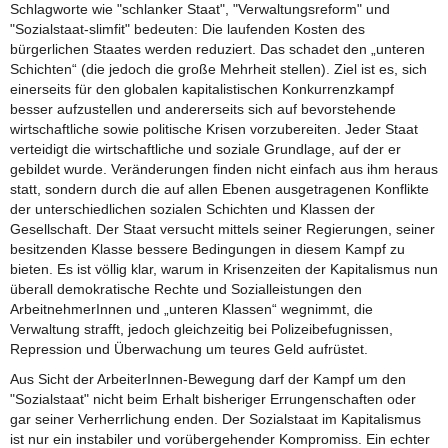
Schlagworte wie "schlanker Staat", "Verwaltungsreform" und
"Sozialstaat-slimfit" bedeuten: Die laufenden Kosten des
bürgerlichen Staates werden reduziert. Das schadet den „unteren
Schichten“ (die jedoch die große Mehrheit stellen). Ziel ist es, sich
einerseits für den globalen kapitalistischen Konkurrenzkampf
besser aufzustellen und andererseits sich auf bevorstehende
wirtschaftliche sowie politische Krisen vorzubereiten. Jeder Staat
verteidigt die wirtschaftliche und soziale Grundlage, auf der er
gebildet wurde. Veränderungen finden nicht einfach aus ihm heraus
statt, sondern durch die auf allen Ebenen ausgetragenen Konflikte
der unterschiedlichen sozialen Schichten und Klassen der
Gesellschaft. Der Staat versucht mittels seiner Regierungen, seiner
besitzenden Klasse bessere Bedingungen in diesem Kampf zu
bieten. Es ist völlig klar, warum in Krisenzeiten der Kapitalismus nun
überall demokratische Rechte und Sozialleistungen den
ArbeitnehmerInnen und „unteren Klassen“ wegnimmt, die
Verwaltung strafft, jedoch gleichzeitig bei Polizeibefugnissen,
Repression und Überwachung um teures Geld aufrüstet.
Aus Sicht der ArbeiterInnen-Bewegung darf der Kampf um den
"Sozialstaat" nicht beim Erhalt bisheriger Errungenschaften oder
gar seiner Verherrlichung enden. Der Sozialstaat im Kapitalismus
ist nur ein instabiler und vorübergehender Kompromiss. Ein echter