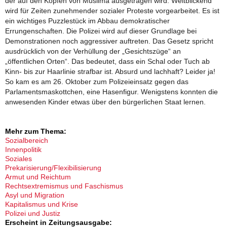
der auf den Köpfen von Muslima ausgetragen wird. Weitblickend
wird für Zeiten zunehmender sozialer Proteste vorgearbeitet. Es ist
ein wichtiges Puzzlestück im Abbau demokratischer
Errungenschaften. Die Polizei wird auf dieser Grundlage bei
Demonstrationen noch aggressiver auftreten. Das Gesetz spricht
ausdrücklich von der Verhüllung der „Gesichtszüge“ an
„öffentlichen Orten“. Das bedeutet, dass ein Schal oder Tuch ab
Kinn- bis zur Haarlinie strafbar ist. Absurd und lachhaft? Leider ja!
So kam es am 26. Oktober zum Polizeieinsatz gegen das
Parlamentsmaskottchen, eine Hasenfigur. Wenigstens konnten die
anwesenden Kinder etwas über den bürgerlichen Staat lernen.
Mehr zum Thema:
Sozialbereich
Innenpolitik
Soziales
Prekarisierung/Flexibilisierung
Armut und Reichtum
Rechtsextremismus und Faschismus
Asyl und Migration
Kapitalismus und Krise
Polizei und Justiz
Erscheint in Zeitungsausgabe: