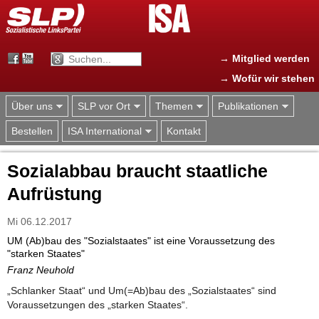
Jump to navigation
→ Mitglied werden
→ Wofür wir stehen
Über uns
SLP vor Ort
Themen
Publikationen
Bestellen
ISA International
Kontakt
Sozialabbau braucht staatliche
Aufrüstung
Mi 06.12.2017
UM (Ab)bau des "Sozialstaates" ist eine Voraussetzung des
"starken Staates"
Franz Neuhold
„Schlanker Staat“ und Um(=Ab)bau des „Sozialstaates“ sind
Voraussetzungen des „starken Staates“.