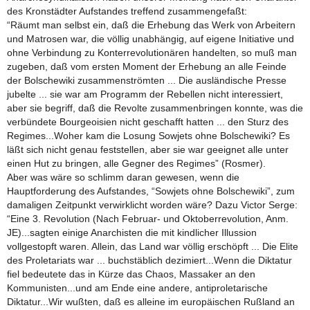
des Kronstädter Aufstandes treffend zusammengefaßt:
“Räumt man selbst ein, daß die Erhebung das Werk von Arbeitern
und Matrosen war, die völlig unabhängig, auf eigene Initiative und
ohne Verbindung zu Konterrevolutionären handelten, so muß man
zugeben, daß vom ersten Moment der Erhebung an alle Feinde
der Bolschewiki zusammenströmten ... Die ausländische Presse
jubelte ... sie war am Programm der Rebellen nicht interessiert,
aber sie begriff, daß die Revolte zusammenbringen konnte, was die
verbündete Bourgeoisien nicht geschafft hatten ... den Sturz des
Regimes...Woher kam die Losung Sowjets ohne Bolschewiki? Es
läßt sich nicht genau feststellen, aber sie war geeignet alle unter
einen Hut zu bringen, alle Gegner des Regimes” (Rosmer).
Aber was wäre so schlimm daran gewesen, wenn die
Hauptforderung des Aufstandes, “Sowjets ohne Bolschewiki”, zum
damaligen Zeitpunkt verwirklicht worden wäre? Dazu Victor Serge:
“Eine 3. Revolution (Nach Februar- und Oktoberrevolution, Anm.
JE)...sagten einige Anarchisten die mit kindlicher Illussion
vollgestopft waren. Allein, das Land war völlig erschöpft ... Die Elite
des Proletariats war ... buchstäblich dezimiert...Wenn die Diktatur
fiel bedeutete das in Kürze das Chaos, Massaker an den
Kommunisten...und am Ende eine andere, antiproletarische
Diktatur...Wir wußten, daß es alleine im europäischen Rußland an