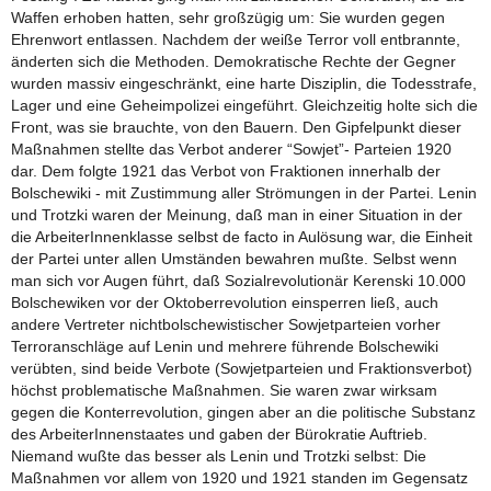
Waffen erhoben hatten, sehr großzügig um: Sie wurden gegen
Ehrenwort entlassen. Nachdem der weiße Terror voll entbrannte,
änderten sich die Methoden. Demokratische Rechte der Gegner
wurden massiv eingeschränkt, eine harte Disziplin, die Todesstrafe,
Lager und eine Geheimpolizei eingeführt. Gleichzeitig holte sich die
Front, was sie brauchte, von den Bauern. Den Gipfelpunkt dieser
Maßnahmen stellte das Verbot anderer “Sowjet”- Parteien 1920
dar. Dem folgte 1921 das Verbot von Fraktionen innerhalb der
Bolschewiki - mit Zustimmung aller Strömungen in der Partei. Lenin
und Trotzki waren der Meinung, daß man in einer Situation in der
die ArbeiterInnenklasse selbst de facto in Aulösung war, die Einheit
der Partei unter allen Umständen bewahren mußte. Selbst wenn
man sich vor Augen führt, daß Sozialrevolutionär Kerenski 10.000
Bolschewiken vor der Oktoberrevolution einsperren ließ, auch
andere Vertreter nichtbolschewistischer Sowjetparteien vorher
Terroranschläge auf Lenin und mehrere führende Bolschewiki
verübten, sind beide Verbote (Sowjetparteien und Fraktionsverbot)
höchst problematische Maßnahmen. Sie waren zwar wirksam
gegen die Konterrevolution, gingen aber an die politische Substanz
des ArbeiterInnenstaates und gaben der Bürokratie Auftrieb.
Niemand wußte das besser als Lenin und Trotzki selbst: Die
Maßnahmen vor allem von 1920 und 1921 standen im Gegensatz