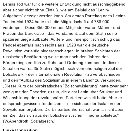
Lenins Tod war für die weitere Entwicklung nicht ausschlaggebend,
aber sicher nicht ohne Einfluß, wie am Beipiel des “Lenin-
Aufgebots” gezeigt werden kann. Am ersten Parteitag nach Lenins
Tod im Mai 1924 hatte sich die Mitgliedschaft auf 736.000
verdoppelt. Diese 350.000 neuen Mitglieder waren Männer und
Frauen der Bürokratie - das Fundament, auf dem Stalin seine
späteren Siege aufbaute. Außen- und innenpolitisch schlug das
Pendel ebenfalls nach rechts aus: 1923 war die deutsche
Revolution vorläufig niedergeschlagen. In breiten Schichten der
russischen Bevölkerung wollte man nach den Jahren des
Bürgerkriegs endlich zu Ruhe und Ordnung kommen. In dieser
Situation war es für Stalin möglich, sich vom ehemaligen Ziel der
Bolschewiki - der internationalen Revolution - zu verabschieden
und den “Aufbau des Sozialismus in einem Land” zu verkünden.
„Dieser Kurs der bürokratischen `Bolschewisierung` hatte zwar sehr
wenig mit den Theorien zu tun, die einst Lenin über Struktur und
Willensbildung der revolutionären Partei entwickelt hatte. Aber er
entsprach gewissen Tendenzen ... die sich aus der Isolation der
Sowjetunion ergaben. Die Einparteienherrschaft war ... nicht aber
ein Ziel, das sich aus der bolschewistischen Theorie ableitete.“
(W.Abendroth, Sozialgesch.)
Linke Opposition