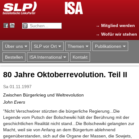
Jump to navigation
→ Mitglied werden
→ Wofür wir stehen
Über uns
SLP vor Ort
Themen
Publikationen
Bestellen
ISA International
Kontakt
80 Jahre Oktoberrevolution. Teil II
Sa 01.11.1997
Zwischen Bürgerkrieg und Weltrevolution
John Evers
“Nicht Verschwörer stürzten die bürgerliche Regierung...Die
Legende vom Putsch der Bolschewiki hält der Berührung mit der
geschichtlichen Realität nicht stand...Die Bolschewiki gelangten zur
Macht, weil sie von Anfang an dem Bürgertum ablehnend
gegenüberstanden, sich auf die Organe der Massen, die Sowjets,