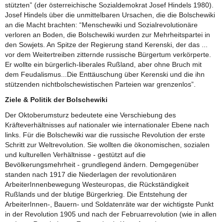
stützten” (der österreichische Sozialdemokrat Josef Hindels 1980).
Josef Hindels über die unmittelbaren Ursachen, die die Bolschewiki
an die Macht brachten: “Menschewiki und Sozialrevolutionäre
verloren an Boden, die Bolschewiki wurden zur Mehrheitspartei in
den Sowjets. An Spitze der Regierung stand Kerenski, der das ...
vor dem Weitertreiben zitternde russische Bürgertum verkörperte.
Er wollte ein bürgerlich-liberales Rußland, aber ohne Bruch mit
dem Feudalismus...Die Enttäuschung über Kerenski und die ihn
stützenden nichtbolschewistischen Parteien war grenzenlos”.
Ziele & Politik der Bolschewiki
Der Oktoberumsturz bedeutete eine Verschiebung des
Kräfteverhältnisses auf nationaler wie internationaler Ebene nach
links. Für die Bolschewiki war die russische Revolution der erste
Schritt zur Weltrevolution. Sie wollten die ökonomischen, sozialen
und kulturellen Verhältnisse - gestützt auf die
Bevölkerungsmehrheit - grundlegend ändern. Demgegenüber
standen nach 1917 die Niederlagen der revolutionären
ArbeiterInnenbewegung Westeuropas, die Rückständigkeit
Rußlands und der blutige Bürgerkrieg. Die Entstehung der
ArbeiterInnen-, Bauern- und Soldatenräte war der wichtigste Punkt
in der Revolution 1905 und nach der Februarrevolution (wie in allen