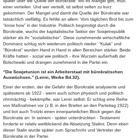
später über die Quelle der Bürokratie: Wo es Mangel gibt, muß
einer verteilen. Und wer verteilt, ist selbst selten zu kurz
gekommen. Der Mangel und damit die Quelle der Bürokratie war
tatsächlich vielfältig: Es fehlte an allem: Vom täglichen Brot bis zum
“know how” in der Industrie. Politisch begünstigt durch die
Bürokratie, wuchs der kapitalistische Sektor der Sowjetrepublik
stärker als ihr “sozialistischer”. Diese zunehmende wirtschaftliche
Dominanz schlug sich wiederum politisch nieder: “Kulak” und
“Bürokrat” wurden Hand in Hand in allen Bereichen stärker. Beide
Kräfte hatten - sozial wie politisch - ihre Wurzeln außerhalb der
Bolschewiki und drangen zunehmend in die Partei ein.
“Die Sowjetunion ist ein Arbeiterstaat mit bürokratischen
Auswüchsen.” (Lenin, Werke Bd.32).
Einer der ersten, der die Gefahr der Bürokratie analysierte und
spätestens ab 1922 - wenn auch schon physisch und politisch
ohnmächtig - bekämpfte, war Lenin selbst. Er schlug eine Reihe
von Maßnahmen vor (z.B. in den Briefen an den Parteitag 1922)
und bot auch Trotzki einen innerparteilichen Block gegen die
Bürokratie an: In seinem - später unterdrückten - Testament
forderte er relativ weitblickend die Absetzung Stalins. Denn eben
dieser Stalin wurde später zum Sprachrohr und Vertreter der
Bürokratie in der Partei.