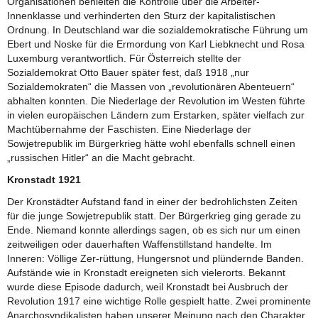
Organisationen behielten die Kontrolle über die Arbeiter-
Innenklasse und verhinderten den Sturz der kapitalistischen
Ordnung. In Deutschland war die sozialdemokratische Führung um
Ebert und Noske für die Ermordung von Karl Liebknecht und Rosa
Luxemburg verantwortlich. Für Österreich stellte der
Sozialdemokrat Otto Bauer später fest, daß 1918 „nur
Sozialdemokraten“ die Massen von „revolutionären Abenteuern“
abhalten konnten. Die Niederlage der Revolution im Westen führte
in vielen europäischen Ländern zum Erstarken, später vielfach zur
Machtübernahme der Faschisten. Eine Niederlage der
Sowjetrepublik im Bürgerkrieg hätte wohl ebenfalls schnell einen
„russischen Hitler“ an die Macht gebracht.
Kronstadt 1921
Der Kronstädter Aufstand fand in einer der bedrohlichsten Zeiten
für die junge Sowjetrepublik statt. Der Bürgerkrieg ging gerade zu
Ende. Niemand konnte allerdings sagen, ob es sich nur um einen
zeitweiligen oder dauerhaften Waffenstillstand handelte. Im
Inneren: Völlige Zer-rüttung, Hungersnot und plündernde Banden.
Aufstände wie in Kronstadt ereigneten sich vielerorts. Bekannt
wurde diese Episode dadurch, weil Kronstadt bei Ausbruch der
Revolution 1917 eine wichtige Rolle gespielt hatte. Zwei prominente
Anarchosyndikalisten haben unserer Meinung nach den Charakter