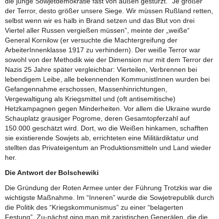
die junge Sowjetdemokratie fast von außen gestürzt. “Je größer
der Terror, desto größer unsere Siege. Wir müssen Rußland retten,
selbst wenn wir es halb in Brand setzen und das Blut von drei
Viertel aller Russen vergießen müssen”, meinte der „weiße“
General Kornilow (er versuchte die Machtergreifung der
ArbeiterInnenklasse 1917 zu verhindern). Der weiße Terror war
sowohl von der Methodik wie der Dimension nur mit dem Terror der
Nazis 25 Jahre später vergleichbar: Vierteilen, Verbrennen bei
lebendigem Leibe, alle bekennenden KommunistInnen wurden bei
Gefangennahme erschossen, Massenhinrichtungen,
Vergewaltigung als Kriegsmittel und (oft antisemitische)
Hetzkampagnen gegen Minderheiten. Vor allem die Ukraine wurde
Schauplatz grausiger Pogrome, deren Gesamtopferzahl auf
150.000 geschätzt wird. Dort, wo die Weißen hinkamen, schafften
sie existierende Sowjets ab, errichteten eine Militärdiktatur und
stellten das Privateigentum an Produktionsmitteln und Land wieder
her.
Die Antwort der Bolschewiki
Die Gründung der Roten Armee unter der Führung Trotzkis war die
wichtigste Maßnahme. Im “Inneren” wurde die Sowjetrepublik durch
die Politik des “Kriegskommunismus” zu einer “belagerten
Festung”. Zu-nächst ging man mit zaristischen Generälen, die die