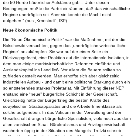
die 50 Herde bäuerlicher Aufstände gab... Unter diesen
Bedingungen mußte die Partei einräumen, daß das wirtschaftliche
Regime unerträglich sei. Aber sie konnte die Macht nicht
aufgeben.” (aus „Kronstadt“, ISP)
Neue ökonomische Politik
Die “Neue Ökonomische Politik” war die Maßnahme, mit der die
Bolschewiki versuchten, gegen das „unerträgliche wirtschaftliche
Regime“ anzukämpfen. Sie war auf der einen Seite ein
Rückzugsgefecht, eine Reaktion auf die internationale Isolation, in
dem man einige marktwirtschaftliche Reformen einführte und
Auslandskapital ins Land ließ. Vor allem die Bauern sollten so
zufrieden gestellt werden. Man erhoffte sich aber gleichzeitig
industriellen Aufbau - und damit eine politische Stärkung durch ein
so entstehendes starkes Proletariat. Mit Einführung dieser NEP
enstand eine “neue” bürgerliche Schicht in der Gesellschaft.
Gleichzeitig hatte der Bürgerkrieg die besten Kräfte des
sowjetischen Staatsapparates und die ArbeiterInnenklasse als
solche aufgerieben. In das Vakuum in der Verwaltung und der
Gesellschaft drangen bürgerliche Spezialisten, viele noch aus dem
alten zaristischen Staat. Bürokratismus und Privilegienwirtschaft
wucherten üppig in der Situation des Mangels. Trotzki schrieb