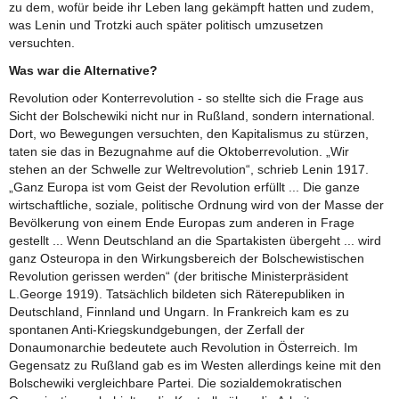
zu dem, wofür beide ihr Leben lang gekämpft hatten und zudem,
was Lenin und Trotzki auch später politisch umzusetzen
versuchten.
Was war die Alternative?
Revolution oder Konterrevolution - so stellte sich die Frage aus
Sicht der Bolschewiki nicht nur in Rußland, sondern international.
Dort, wo Bewegungen versuchten, den Kapitalismus zu stürzen,
taten sie das in Bezugnahme auf die Oktoberrevolution. „Wir
stehen an der Schwelle zur Weltrevolution“, schrieb Lenin 1917.
„Ganz Europa ist vom Geist der Revolution erfüllt ... Die ganze
wirtschaftliche, soziale, politische Ordnung wird von der Masse der
Bevölkerung von einem Ende Europas zum anderen in Frage
gestellt ... Wenn Deutschland an die Spartakisten übergeht ... wird
ganz Osteuropa in den Wirkungsbereich der Bolschewistischen
Revolution gerissen werden“ (der britische Ministerpräsident
L.George 1919). Tatsächlich bildeten sich Räterepubliken in
Deutschland, Finnland und Ungarn. In Frankreich kam es zu
spontanen Anti-Kriegskundgebungen, der Zerfall der
Donaumonarchie bedeutete auch Revolution in Österreich. Im
Gegensatz zu Rußland gab es im Westen allerdings keine mit den
Bolschewiki vergleichbare Partei. Die sozialdemokratischen