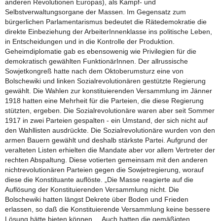
anderen Revolutionen Europas), als Kampf- und
Selbstverwaltungsorgane der Massen. Im Gegensatz zum
bürgerlichen Parlamentarismus bedeutet die Rätedemokratie die
direkte Einbeziehung der ArbeiterInnenklasse ins politische Leben,
in Entscheidungen und in die Kontrolle der Produktion.
Geheimdiplomatie gab es ebensowenig wie Privilegien für die
demokratisch gewählten FunktionärInnen. Der allrussische
Sowjetkongreß hatte nach dem Oktoberumsturz eine von
Bolschewiki und linken Sozialrevolutionären gestützte Regierung
gewählt. Die Wahlen zur konstituierenden Versammlung im Jänner
1918 hatten eine Mehrheit für die Parteien, die diese Regierung
stützten, ergeben. Die Sozialrevolutionäre waren aber seit Sommer
1917 in zwei Parteien gespalten - ein Umstand, der sich nicht auf
den Wahllisten ausdrückte. Die Sozialrevolutionäre wurden von den
armen Bauern gewählt und deshalb stärkste Partei. Aufgrund der
veralteten Listen erhielten die Mandate aber vor allem Vertreter der
rechten Abspaltung. Diese votierten gemeinsam mit den anderen
nichtrevolutionären Parteien gegen die Sowjetregierung, worauf
diese die Konstituante auflöste. „Die Masse reagierte auf die
Auflösung der Konstituierenden Versammlung nicht. Die
Bolschewiki hatten längst Dekrete über Boden und Frieden
erlassen, so daß die Konstituierende Versammlung keine bessere
Lösung hätte bieten können ... Auch hatten die gemäßigten