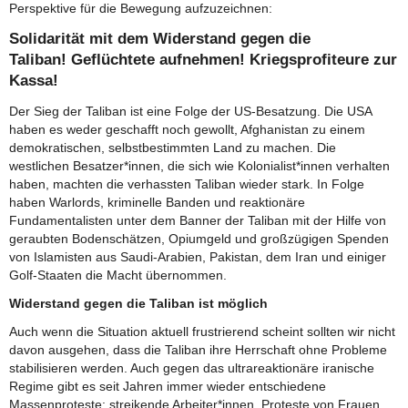
Perspektive für die Bewegung aufzuzeichnen:
Solidarität mit dem Widerstand gegen die
Taliban! Geflüchtete aufnehmen! Kriegsprofiteure zur
Kassa!
Der Sieg der Taliban ist eine Folge der US-Besatzung. Die USA
haben es weder geschafft noch gewollt, Afghanistan zu einem
demokratischen, selbstbestimmten Land zu machen. Die
westlichen Besatzer*innen, die sich wie Kolonialist*innen verhalten
haben, machten die verhassten Taliban wieder stark. In Folge
haben Warlords, kriminelle Banden und reaktionäre
Fundamentalisten unter dem Banner der Taliban mit der Hilfe von
geraubten Bodenschätzen, Opiumgeld und großzügigen Spenden
von Islamisten aus Saudi-Arabien, Pakistan, dem Iran und einiger
Golf-Staaten die Macht übernommen.
Widerstand gegen die Taliban ist möglich
Auch wenn die Situation aktuell frustrierend scheint sollten wir nicht
davon ausgehen, dass die Taliban ihre Herrschaft ohne Probleme
stabilisieren werden. Auch gegen das ultrareaktionäre iranische
Regime gibt es seit Jahren immer wieder entschiedene
Massenproteste: streikende Arbeiter*innen, Proteste von Frauen